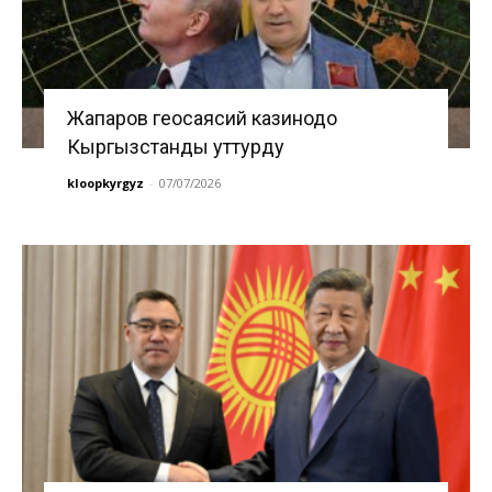
Жапаров геосаясий казинодо
Кыргызстанды уттурду
kloopkyrgyz
-
07/07/2026