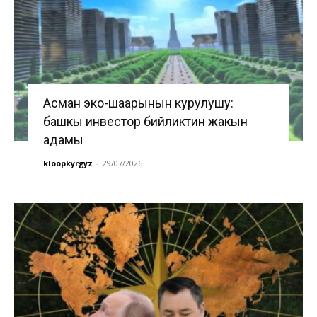
Асман эко-шаарынын курулушу:
башкы инвестор бийликтин жакын
адамы
kloopkyrgyz
-
29/07/2026