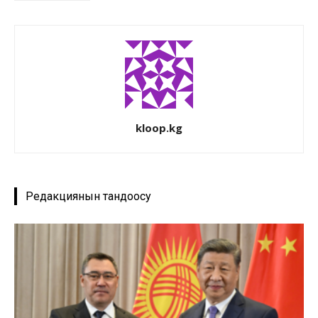
kloop.kg
Редакциянын тандоосу