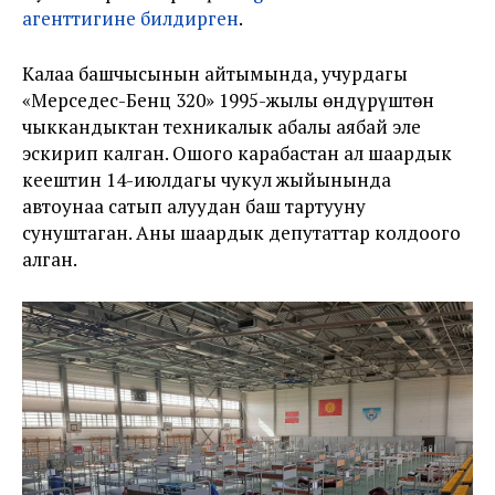
агенттигине билдирген
.
Калаа башчысынын айтымында, учурдагы
«Мерседес-Бенц 320» 1995-жылы өндүрүштөн
чыккандыктан техникалык абалы аябай эле
эскирип калган. Ошого карабастан ал шаардык
кеңештин 14-июлдагы чукул жыйынында
автоунаа сатып алуудан баш тартууну
сунуштаган. Аны шаардык депутаттар колдоого
алган.