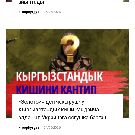
айыптады
kloopkyrgyz
-
25/06/2026
«Золотой» деп чакырушчу.
Кыргызстандык киши кандайча
алданып Украинага согушка барган
kloopkyrgyz
-
04/06/2026