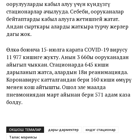
оорулууларды кабыл алуу үчүн күндүзгү
стационарлар ачылууда. Себеби, ооруканалар
бейтаптарды кабыл алууга жетишпей жатат.
Андан сырткары аларды жаткыра турчу жерлер
дагы жок.
Өлкө боюнча 15-июлга карата COVID-19 вирусу
11 977 кишиге жукту. Анын 3 660ы ооруканадан
айыгып чыккан. Стационарда 645 киши
дарыланып жатса, алардын 18и реанимацияда.
Коронавирус катталгандан бери 160 киши өмүрү
менен кош айтышты. Ошол эле маалда
пневмониядан март айынан бери 571 адам каза
болду.
ОКШОШ ТЕМАЛАР
дары-дармектер
күндүзгү стационар
Талас мэриясы