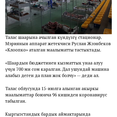
Талас шаарына ачылган күндүзгү стационар.
Мэриянын аппарат жетекчиси Руслан Жээнбеков
«Клоопко» аталган маалыматты тастыктады.
«Шаардын бюджетинен кызматтык унаа алуу
үчүн 700 миң сом каралган. Дал ушундай машина
алабыз деген да план жок болчу» — деди ал.
Талас облусунда 15-июлга алынган акыркы
маалыматтар боюнча 96 кишиден коронавирус
табылган.
Кыргызстандык бардык аймактарында