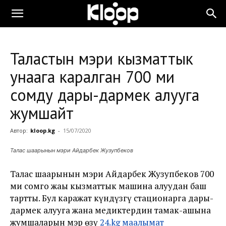
Таластын мэри кызматтык
унаага каралган 700 миң
сомду дары-дармек алууга
жумшайт
Автор:
kloop.kg
-
15/07/2020
Талас шаарынын мэри Айдарбек Жузупбеков
Талас шаарынын мэри Айдарбек Жузупбеков 700
миң сомго жаңы кызматтык машина алуудан баш
тартты. Бул каражат күндүзгү стационарга дары-
дармек алууга жана медиктердин тамак-ашына
жумшаларын мэр өзү
24.kg маалымат