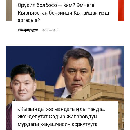
Орусия болбосо — ким? Эмнеге
Кыргызстан бензинди Кытайдан издөөгө
аргасыз?
kloopkyrgyz
-
07/07/2026
«Кызыңды же мандатыңды танда».
Экс-депутат Садыр Жапаровдун
мурдагы кеңешчисин коркутууга