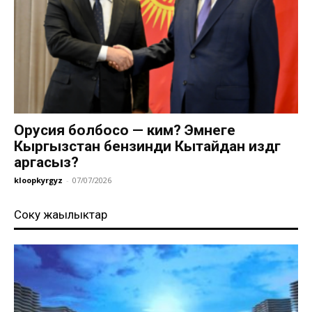
Орусия болбосо — ким? Эмнеге
Кыргызстан бензинди Кытайдан издөөгө
аргасыз?
kloopkyrgyz
-
07/07/2026
Соңку жаңылыктар