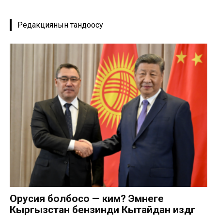
Редакциянын тандоосу
Орусия болбосо — ким? Эмнеге
Кыргызстан бензинди Кытайдан издөөгө