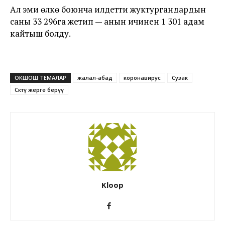
Ал эми өлкө боюнча илдетти жуктургандардын
саны 33 296га жетип — анын ичинен 1 301 адам
кайтыш болду.
ОКШОШ ТЕМАЛАР
жалал-абад
коронавирус
Сузак
Сөөктү жерге берүү
Kloop