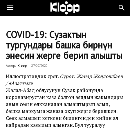
COVID-19: Сузактын
тургундары башка бирөөнүн
энесин жерге берип алышты
Автор:
Kloop
-
27/07/2020
Иллюстративдик сүрөт.
Сүрөт: Жанар Жолдошбаев
/
«
Азаттык
»
Жалал-Абад облусунун Сузак районунда
коронавирустан каза болгон аялдын жакындары
анын сөөгүн өлүкканадан алмаштырып алып,
башка маркумга жаназа окуп жерге беришкен.
Сөөк алмашып кеткени билингенден кийин ал
кайрадан казылып алынган. Бул тууралуу