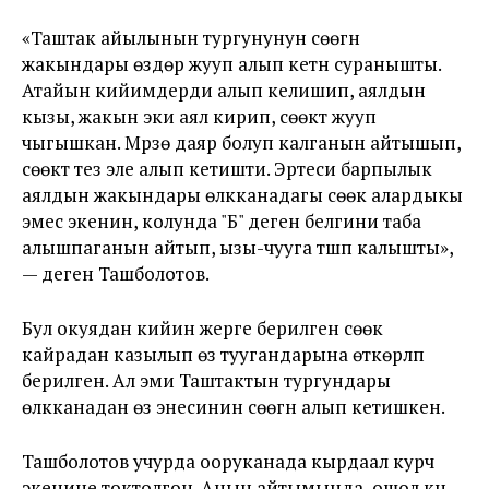
«Таштак айылынын тургунунун сөөгүн
жакындары өздөрү жууп алып кетүүнү суранышты.
Атайын кийимдерди алып келишип, аялдын
кызы, жакын эки аял кирип, сөөктү жууп
чыгышкан. Мүрзө даяр болуп калганын айтышып,
сөөктү тез эле алып кетишти. Эртеси барпылык
аялдын жакындары өлүкканадагы сөөк алардыкы
эмес экенин, колунда "Б" деген белгини таба
алышпаганын айтып, ызы-чууга түшүп калышты»,
— деген Ташболотов.
Бул окуядан кийин жерге берилген сөөк
кайрадан казылып өз туугандарына өткөрүлүп
берилген. Ал эми Таштактын тургундары
өлүкканадан өз энесинин сөөгүн алып кетишкен.
Ташболотов учурда ооруканада кырдаал курч
экенине токтолгон. Анын айтымында, ошол күнү