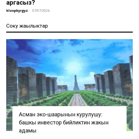
аргасыз?
kloopkyrgyz
-
07/07/2026
Соңку жаңылыктар
Асман эко-шаарынын курулушу:
башкы инвестор бийликтин жакын
адамы