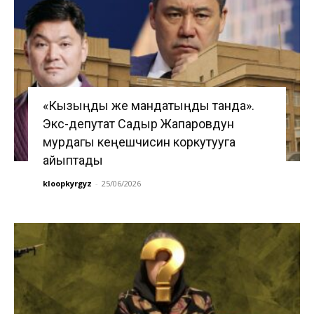
«Кызыңды же мандатыңды танда».
Экс-депутат Садыр Жапаровдун
мурдагы кеңешчисин коркутууга
айыптады
kloopkyrgyz
-
25/06/2026