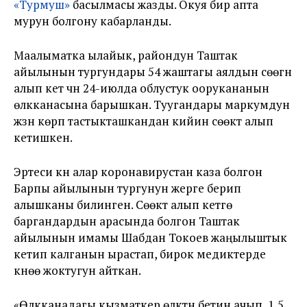
«Турмуш»
басылмасы жазды. Окуя бир апта
мурун болгону кабарланды.
Маалыматка ылайык, райондун Таштак
айылынын тургундары 54 жаштагы аялдын сөөгүн
алып кетүү үчүн 24-июлда облустук оорукананын
өлүкканасына барышкан. Туугандары маркумдун
жүзүн көрүп тастыкташкандан кийин сөөктү алып
кетишкен.
Эртеси күнү алар коронавирустан каза болгон
Барпы айылынын тургунун жерге берип
алышканы билинген. Сөөктү алып кетүүгө
баргандардын арасында болгон Таштак
айылынын имамы Шабдан Токоев жаңылыштык
кетип калганын ырастап, бирок медиктерде
күнөө жоктугун айткан.
«Өлүкканадагы кызматкер өлүктүн бетин ачып, 1,5