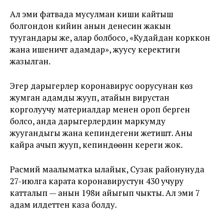
Ал эми фатвада мусулман киши кайтыш
болгондон кийин анын денесин жакын
туугандары же, алар болбосо, «Кудайдан корккон
жана ишеничтүү адамдар», жуусу керектиги
жазылган.
Эгер дарыгерлер коронавирус оорусунан көз
жумган адамды жууп, атайын вирустан
корголуучу материалдар менен ороп берген
болсо, анда дарыгерлердин маркумду
жуугандыгы жана кепиндегени жетиштүү. Аны
кайра ачып жууп, кепиндөөнүн кереги жок.
Расмий маалыматка ылайык, Сузак районунуда
27-июлга карата коронавирустун 430 учуру
катталып — анын 198и айыгып чыкты. Ал эми 7
адам илдеттен каза болду.