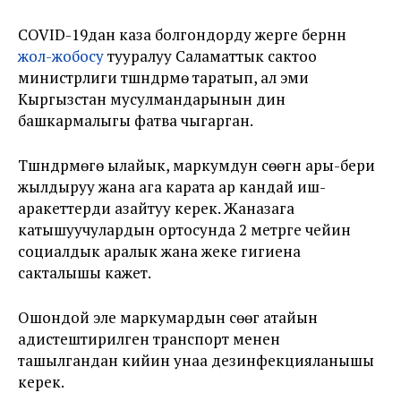
COVID-19дан каза болгондорду жерге берүүнүн
жол-жобосу
тууралуу Саламаттык сактоо
министрлиги түшүндүрмө таратып, ал эми
Кыргызстан мусулмандарынын дин
башкармалыгы фатва чыгарган.
Түшүндүрмөгө ылайык, маркумдун сөөгүн ары-бери
жылдыруу жана ага карата ар кандай иш-
аракеттерди азайтуу керек. Жаназага
катышуучулардын ортосунда 2 метрге чейин
социалдык аралык жана жеке гигиена
сакталышы кажет.
Ошондой эле маркумардын сөөгү атайын
адистештирилген транспорт менен
ташылгандан кийин унаа дезинфекцияланышы
керек.