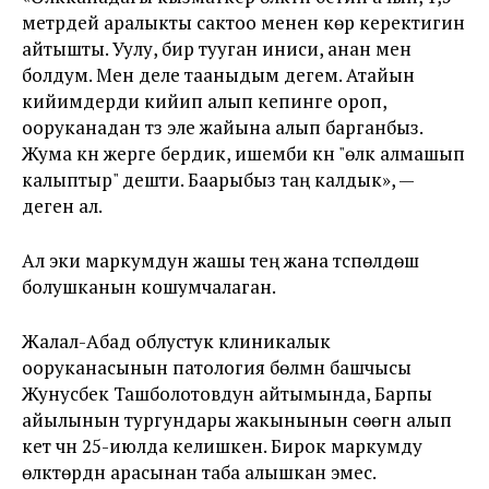
метрдей аралыкты сактоо менен көрүү керектигин
айтышты. Уулу, бир тууган иниси, анан мен
болдум. Мен деле тааныдым дегем. Атайын
кийимдерди кийип алып кепинге ороп,
ооруканадан түз эле жайына алып барганбыз.
Жума күнү жерге бердик, ишемби күнү "өлүк алмашып
калыптыр" дешти. Баарыбыз таң калдык», —
деген ал.
Ал эки маркумдун жашы тең жана түспөлдөш
болушканын кошумчалаган.
Жалал-Абад облустук клиникалык
ооруканасынын патология бөлүмүн башчысы
Жунусбек Ташболотовдун айтымында, Барпы
айылынын тургундары жакынынын сөөгүн алып
кетүү үчүн 25-июлда келишкен. Бирок маркумду
өлүктөрдүн арасынан таба алышкан эмес.