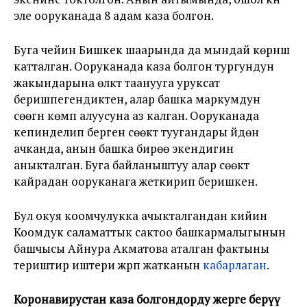
эле ооруканада 8 адам каза болгон.
Буга чейин Бишкек шаарында да мындай көрүнүш
катталган. Ооруканада каза болгон тургундун
жакындарына өлүктү таанууга уруксат
беришпегендиктен, алар башка маркумдун
сөөгүн көмүп алуусуна аз калган. Ооруканада
кепинделип берген сөөктү туугандары үйдөн
ачканда, анын башка бирөө экендигин
аныкталган. Буга байланыштуу алар сөөктү
кайрадан ооруканага жеткирип беришкен.
Бул окуя коомчулукка ачыкталгандан кийин
Коомдук саламаттык сактоо башкармалыгынын
башчысы Айнура Акматова аталган фактыны
териштирүү иштери жүрүп жатканын
кабарлаган
.
Коронавирустан каза болгондорду жерге берүү