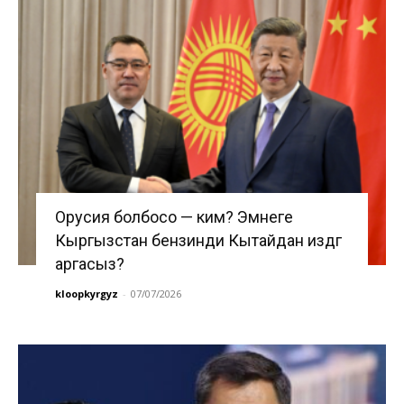
Орусия болбосо — ким? Эмнеге
Кыргызстан бензинди Кытайдан издөөгө
аргасыз?
kloopkyrgyz
-
07/07/2026