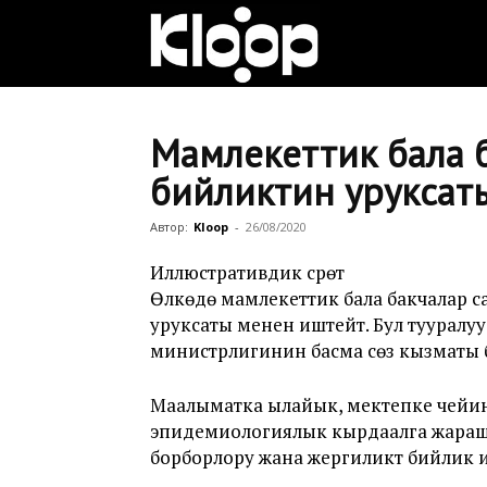
Клооп
кыргызча
Мамлекеттик бала б
бийликтин уруксат
|
Автор:
Kloop
-
26/08/2020
Иллюстративдик сүрөт
Өлкөдө мамлекеттик бала бакчалар с
Кыргызстан
уруксаты менен иштейт. Бул тууралуу 
министрлигинин басма сөз кызматы 
жаңылыктары
Маалыматка ылайык, мектепке чейин
эпидемиологиялык кырдаалга жараш
борборлору жана жергиликтүү бийлик 