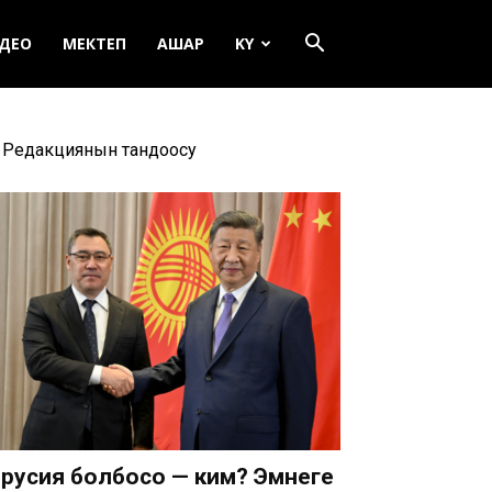
ДЕО
МЕКТЕП
АШАР
KY
Редакциянын тандоосу
русия болбосо — ким? Эмнеге