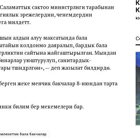
К
р Саламаттык сактоо министрлиги тарабынан
К
гиялык эрежелердин, ченемдердин
kl
а милдеттүү.
шын алдын алуу максатында бала
С
н атайын колдонмо даяралып, бардык бала
стрликтин сайтына жайгаштырылган. Мындан
ебинарлар уюштурулуп, санитардык-
ы түшүндүрүлгөн», — деп жазылат билдирүүдө.
берген жеке менчик бакчалар 8-июндан тарта
нки билим берүү мекемелери бар.
млекеттик бала бакчалар