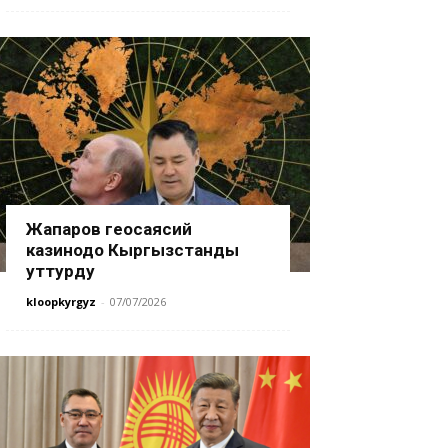
Жапаров геосаясий
казинодо Кыргызстанды
уттурду
kloopkyrgyz
-
07/07/2026