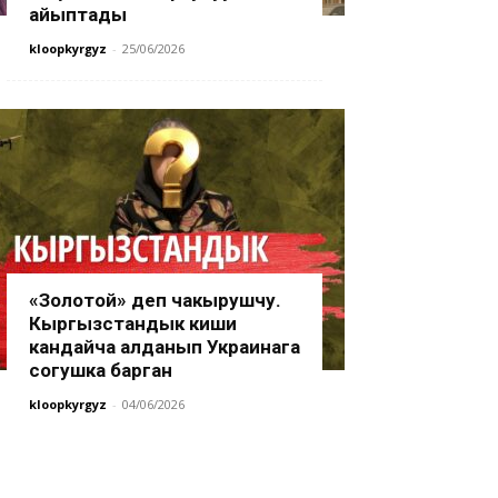
айыптады
kloopkyrgyz
-
25/06/2026
«Золотой» деп чакырушчу.
Кыргызстандык киши
кандайча алданып Украинага
согушка барган
kloopkyrgyz
-
04/06/2026