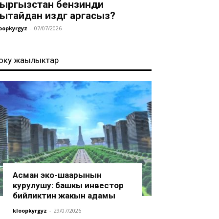
ыргызстан бензинди
ытайдан издөөгө аргасыз?
oopkyrgyz
-
07/07/2026
оңку жаңылыктар
Асман эко-шаарынын
курулушу: башкы инвестор
бийликтин жакын адамы
kloopkyrgyz
-
29/07/2026