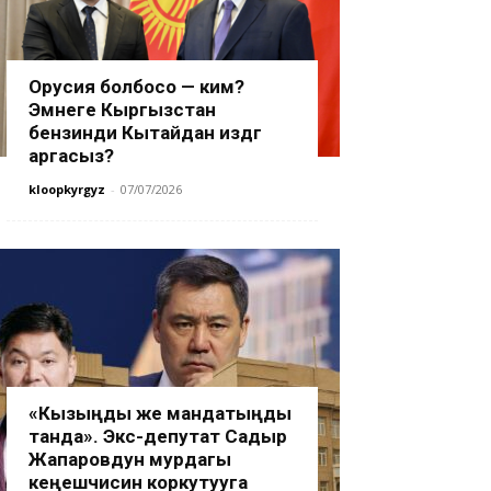
Орусия болбосо — ким?
Эмнеге Кыргызстан
бензинди Кытайдан издөөгө
аргасыз?
kloopkyrgyz
-
07/07/2026
«Кызыңды же мандатыңды
танда». Экс-депутат Садыр
Жапаровдун мурдагы
кеңешчисин коркутууга