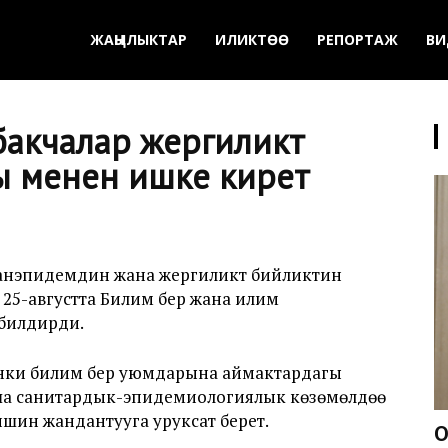
ЖАҢЫЛЫКТАР
ИЛИКТӨӨ
РЕПОРТАЖ
ВИ
акчалар жергиликтүү
ы менен ишке кирет
анэпидемдин жана жергиликтүү бийликтин
25-августта Билим берүү жана илим
билдирди.
ки билим берүү уюмдарына аймактардагы
а санитардык-эпидемиологиялык көзөмөлдөө
ишин жандантууга уруксат берет.
О