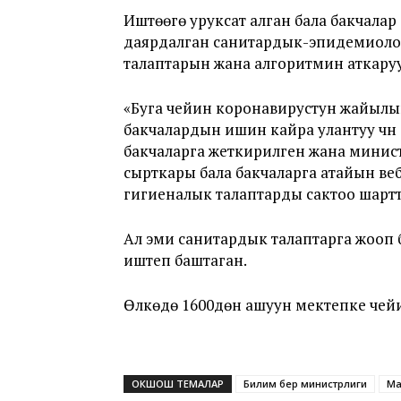
Иштөөгө уруксат алган бала бакчала
даярдалган санитардык-эпидемиоло
талаптарын жана алгоритмин аткарууг
«Буга чейин коронавирустун жайылы
бакчалардын ишин кайра улантуу үчү
бакчаларга жеткирилген жана мини
сырткары бала бакчаларга атайын в
гигиеналык талаптарды сактоо шарттар
Ал эми санитардык талаптарга жооп 
иштеп баштаган.
Өлкөдө 1600дөн ашуун мектепке чейи
ОКШОШ ТЕМАЛАР
Билим берүү министрлиги
Ма