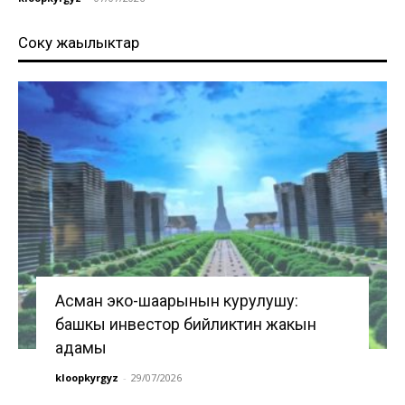
Соңку жаңылыктар
Асман эко-шаарынын курулушу:
башкы инвестор бийликтин жакын
адамы
kloopkyrgyz
-
29/07/2026