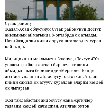
Сузак району
Жалал-Абад облусунун Сузак районунун Достук
айылынын аймагында 8-октябрда ок атылды.
Натыйжада эки киши ооруканага жардам сурап
кайрылды.
Милициянын маалыматы боюнча, «Лексус 470»
унаасында бара жаткан бир нече кишини
айылдын чыга беришинде «Мерседес-Бенц»
үлгүсүндөгү унаанын айдоочусу токтоткон. Андан
кийин сайсыз ок атуучу куралдан аларды көздөй
ок чыгарган.
Жол тандабастын айдоочусу жана жүргүнчүлөр
талааны көздөй качышкан. Атылган октон