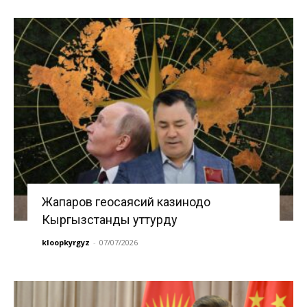
Жапаров геосаясий казинодо
Кыргызстанды уттурду
kloopkyrgyz
-
07/07/2026