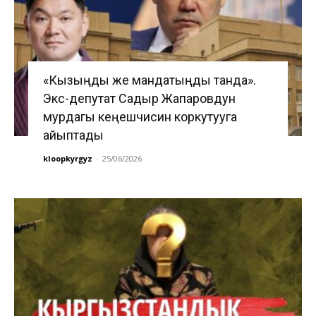
«Кызыңды же мандатыңды танда».
Экс-депутат Садыр Жапаровдун
мурдагы кеңешчисин коркутууга
айыптады
kloopkyrgyz
-
25/06/2026