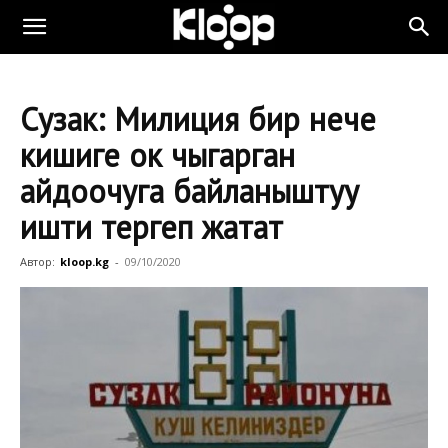
Сузак: Милиция бир нече
кишиге ок чыгарган
айдоочуга байланыштуу
ишти тергеп жатат
Автор:
kloop.kg
-
09/10/2020