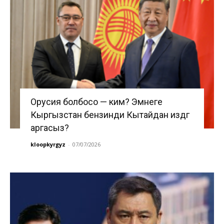
Орусия болбосо — ким? Эмнеге
Кыргызстан бензинди Кытайдан издөөгө
аргасыз?
kloopkyrgyz
-
07/07/2026