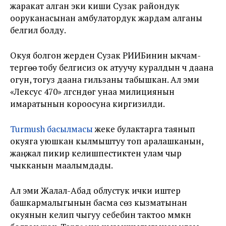
жаракат алган эки киши Сузак райондук
ооруканасынан амбулатордук жардам алганы
белгилүү болду.
Окуя болгон жерден Сузак РИИБинин ыкчам-
тергөө тобу белгисиз ок атуучу куралдын үч даана
огун, тогуз даана гильзаны табышкан. Ал эми
«Лексус 470» үлгүсүндөгү унаа милициянын
имаратынын короосуна киргизилди.
Turmush басылмасы
жеке булактарга таянып
окуяга уюшкан кылмыштуу топ аралашканын,
жаңжал пикир келишпестиктен улам чыр
чыкканын маалымдады.
Ал эми Жалал-Абад облустук ички иштер
башкармалыгынын басма сөз кызматынан
окуянын келип чыгуу себебин тактоо мүмкүн