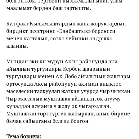
болгон жок. Тергөөнүн кызыкчылыгынан улам
маалымат берүүдөн баш тартышты.
Бул факт Кылымыштардын жана жоруктардын
бирдиктүү реестрине «Ээнбаштык» беренеси
менен катталып, сотко чейинки өндүрүшкө
алынды.
Мындан эки күн мурун Аксы районунда эки
айылдын тургундары Кербен шаарынын
тургундары менен Ак-Дөбө айылынын жаштары
ортосунда Аксы районунун акимин аныктоо
маселесин талкуулап жаткан учурда чыр чыккан.
Чыр массалык мушташка айланып, ок атуучу
куралдан асманга үч жолу ок чыгарылган.
Мушташтан төрт тургун жабыркап, анын бирине
бычак сайылганы белгилүү болгон.
Тема боюнча: