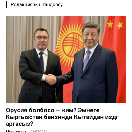
Редакциянын тандоосу
Орусия болбосо — ким? Эмнеге
Кыргызстан бензинди Кытайдан издөөгө
аргасыз?
kloopkyrgyz
-
07/07/2026