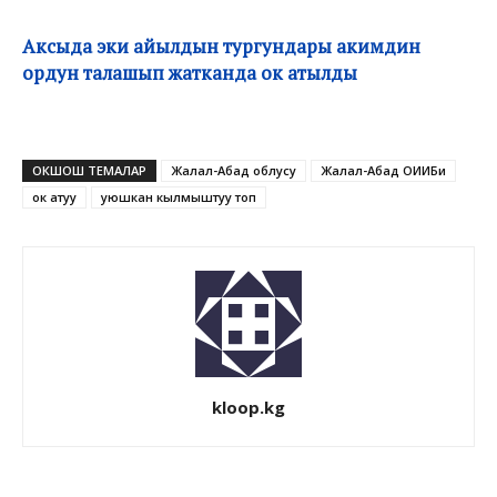
Аксыда эки айылдын тургундары акимдин
ордун талашып жатканда ок атылды
ОКШОШ ТЕМАЛАР
Жалал-Абад облусу
Жалал-Абад ОИИБи
ок атуу
уюшкан кылмыштуу топ
kloop.kg