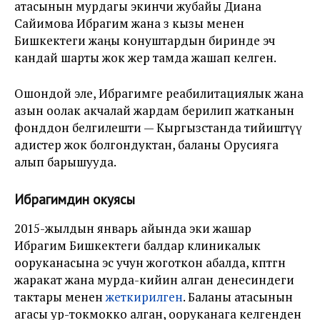
атасынын мурдагы экинчи жубайы Диана
Сайимова Ибрагим жана өз кызы менен
Бишкектеги жаңы конуштардын биринде эч
кандай шарты жок жер тамда жашап келген.
Ошондой эле, Ибрагимге реабилитациялык жана
азын оолак акчалай жардам берилип жатканын
фонддон белгилешти — Кыргызстанда тийиштүү
адистер жок болгондуктан, баланы Орусияга
алып барышууда.
Ибрагимдин окуясы
2015-жылдын январь айында эки жашар
Ибрагим Бишкектеги балдар клиникалык
ооруканасына эс учун жоготкон абалда, көптөгөн
жаракат жана мурда-кийин алган денесиндеги
тактары менен
жеткирилген
. Баланы атасынын
агасы ур-токмокко алган, ооруканага келгенден