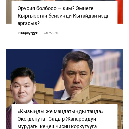
Орусия болбосо — ким? Эмнеге
Кыргызстан бензинди Кытайдан издөөгө
аргасыз?
kloopkyrgyz
-
07/07/2026
«Кызыңды же мандатыңды танда».
Экс-депутат Садыр Жапаровдун
мурдагы кеңешчисин коркутууга