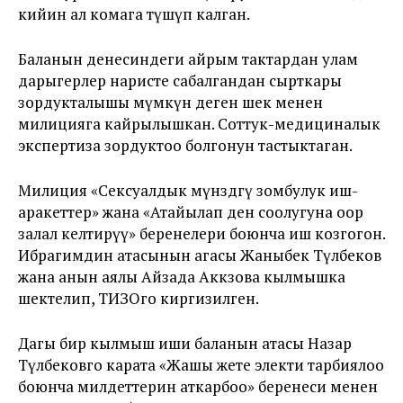
кийин ал комага түшүп калган.
Баланын денесиндеги айрым тактардан улам
дарыгерлер наристе сабалгандан сырткары
зордукталышы мүмкүн деген шек менен
милицияга кайрылышкан. Соттук-медициналык
экспертиза зордуктоо болгонун тастыктаган.
Милиция «Сексуалдык мүнөздөгү зомбулук иш-
аракеттер» жана «Атайылап ден соолугуна оор
залал келтирүү» беренелери боюнча иш козгогон.
Ибрагимдин атасынын агасы Жаныбек Түлөбеков
жана анын аялы Айзада Аккөзова кылмышка
шектелип, ТИЗОго киргизилген.
Дагы бир кылмыш иши баланын атасы Назар
Түлөбековго карата «Жашы жете электи тарбиялоо
боюнча милдеттерин аткарбоо» беренеси менен