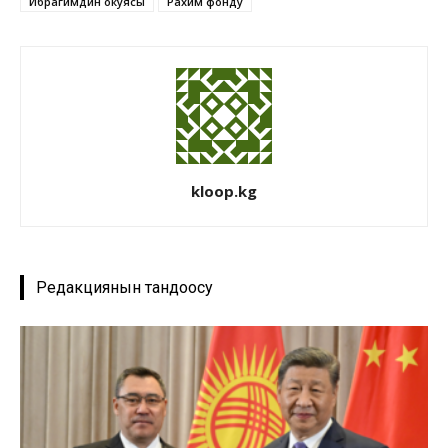
Ибрагимдин окуясы
Рахим фонду
kloop.kg
Редакциянын тандоосу