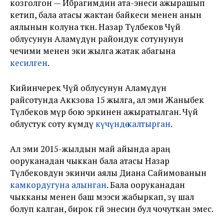
козголгон — Ибрагимдин ата-энеси ажырашып
кетип, бала атасы жактан байкеси менен анын
аялынын колуна өткөн. Назар Түлөбеков Чүй
облусунун Аламүдүн райондук сотунунун
чечими менен эки жылга жатак абагына
кесилген
.
Кийинчерек Чүй облусунун Аламүдүн
райсотунда Аккөзова 15 жылга, ал эми Жаныбек
Түлөбеков өмүр бою эркинен ажыратылган. Чүй
облустук соту өкүмдү
күчүндө калтырган
.
Ал эми 2015-жылдын май айында араң
ооруканадан чыккан бала атасы Назар
Түлөбековдун экинчи аялы Диана Сайимованын
камкордугуна алынган
. Бала ооруканадан
чыкканы менен баш мээси жабыркап, өзү шал
болуп калган, бирок өгөй энесин бул чочуткан эмес.