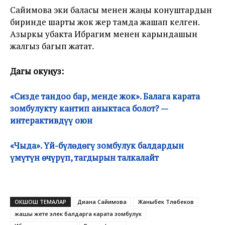
Сайимова эки баласы менен жаңы конуштардын
биринде шарты жок жер тамда жашап келген.
Азыркы убакта Ибрагим менен карындашын
жалгыз багып жатат.
Дагы окуңуз:
«Сизде тандоо бар, менде жок». Балага карата
зомбулукту кантип аныктаса болот? —
интерактивдүү оюн
«Чыда». Үй-бүлөдөгү зомбулук балдардын
үмүтүн өчүрүп, тагдырын талкалайт
ОКШОШ ТЕМАЛАР
Диана Сайимова
Жаныбек Түлөбеков
жашы жете элек балдарга карата зомбулук