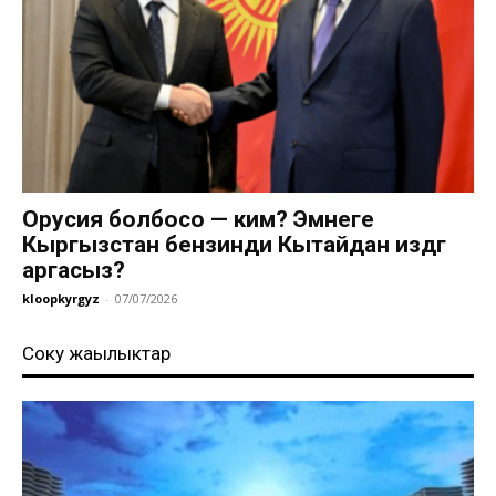
Орусия болбосо — ким? Эмнеге
Кыргызстан бензинди Кытайдан издөөгө
аргасыз?
kloopkyrgyz
-
07/07/2026
Соңку жаңылыктар