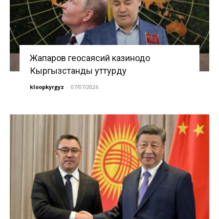
Жапаров геосаясий казинодо
Кыргызстанды уттурду
kloopkyrgyz
-
07/07/2026