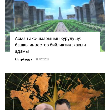
Асман эко-шаарынын курулушу:
башкы инвестор бийликтин жакын
адамы
kloopkyrgyz
-
29/07/2026