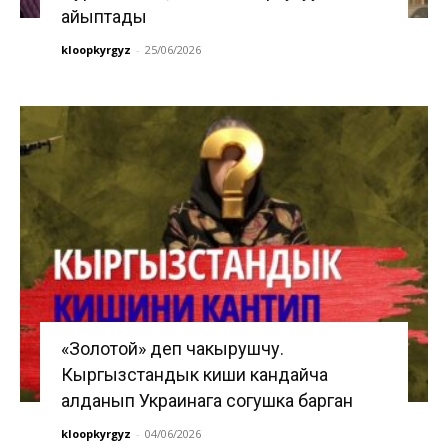
айыптады
kloopkyrgyz
-
25/06/2026
«Золотой» деп чакырушчу.
Кыргызстандык киши кандайча
алданып Украинага согушка барган
kloopkyrgyz
-
04/06/2026