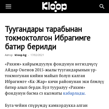
Туугандары тарабынан
токмоктолгон Ибрагимге
батир берилди
Автор:
kloop.kg
-
17/02/2021
«Рахим» кайрымдуулук фондунун негиздөөчүсү
Айдар Окенов 2015-жылы туугандарынын ур-
токмогунан кийин майып болуп калган
Ибрагимге «Көк-Жар» кичи районунан эки бөлмөлүү
батир алып берди. Бул тууралуу «Рахим»
фондунун басма сөз кызматы
кабарлады.
Буга чейин өспүрүмдү камкордукка алган