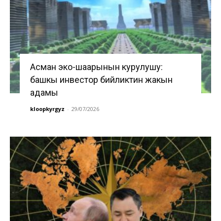
Асман эко-шаарынын курулушу:
башкы инвестор бийликтин жакын
адамы
kloopkyrgyz
-
29/07/2026