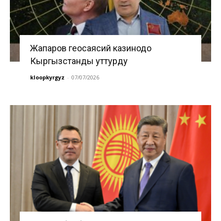
Жапаров геосаясий казинодо
Кыргызстанды уттурду
kloopkyrgyz
-
07/07/2026