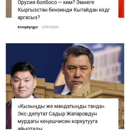
Орусия болбосо — ким? Эмнеге
Кыргызстан бензинди Кытайдан издөөгө
аргасыз?
kloopkyrgyz
-
07/07/2026
«Кызыңды же мандатыңды танда».
Экс-депутат Садыр Жапаровдун
мурдагы кеңешчисин коркутууга
айыптады