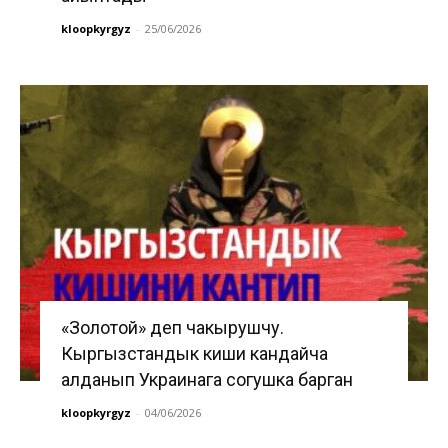
kloopkyrgyz
-
25/06/2026
«Золотой» деп чакырушчу.
Кыргызстандык киши кандайча
алданып Украинага согушка барган
kloopkyrgyz
-
04/06/2026