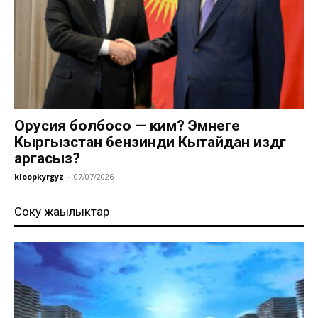
Орусия болбосо — ким? Эмнеге
Кыргызстан бензинди Кытайдан издөөгө
аргасыз?
kloopkyrgyz
-
07/07/2026
Соңку жаңылыктар