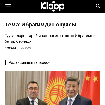
Тема: Ибрагимдин окуясы
Туугандары тарабынан токмоктолгон Ибрагимге
батир берилди
kloop.kg
-
17/02/2021
Редакциянын тандоосу