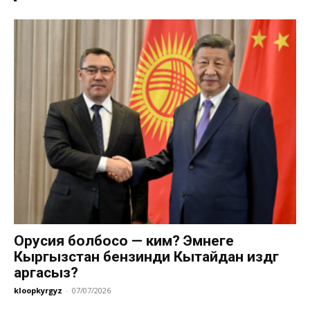
Орусия болбосо — ким? Эмнеге
Кыргызстан бензинди Кытайдан издөөгө
аргасыз?
kloopkyrgyz
-
07/07/2026