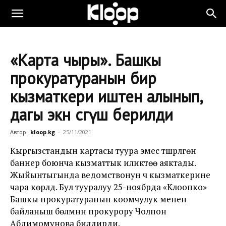
«Карта чыры». Башкы
прокуратуранын бир
кызматкери иштен алынып,
дагы экөөнө сөгүш берилди
Автор:
kloop.kg
-
25/11/2021
Кыргызстандын картасы туура эмес түшүрүлгөн
баннер боюнча кызматтык иликтөө аяктады.
Жыйынтыгында ведомствонун үч кызматкерине
чара көрүлдү. Бул тууралуу 25-ноябрда «Клоопко»
Башкы прокуратуранын коомчулук менен
байланыш бөлүмүнүн прокурору Чолпон
Абдимомунова билдирди.