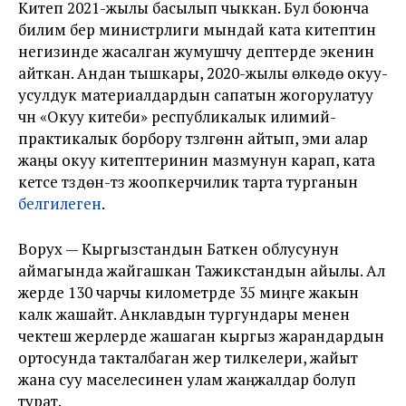
Китеп 2021-жылы басылып чыккан. Бул боюнча
билим берүү министрлиги мындай ката китептин
негизинде жасалган жумушчу дептерде экенин
айткан. Андан тышкары, 2020-жылы өлкөдө окуу-
усулдук материалдардын сапатын жогорулатуу
үчүн «Окуу китеби» республикалык илимий-
практикалык борбору түзүлгөнүн айтып, эми алар
жаңы окуу китептеринин мазмунун карап, ката
кетсе түздөн-түз жоопкерчилик тарта турганын
белгилеген
.
Ворух — Кыргызстандын Баткен облусунун
аймагында жайгашкан Тажикстандын айылы. Ал
жерде 130 чарчы километрде 35 миңге жакын
калк жашайт. Анклавдын тургундары менен
чектеш жерлерде жашаган кыргыз жарандардын
ортосунда такталбаган жер тилкелери, жайыт
жана суу маселесинен улам жаңжалдар болуп
турат.