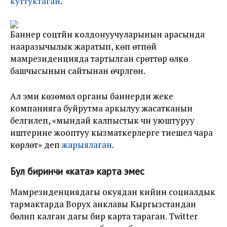
куттуктаган
.
Баннер соцтүйүн колдонуучуларынын арасында
нааразычылык жаратып, көп өтпөй
мамрезиденцияда тартылган сүрөттөр өлкө
башчысынын сайтынан өчүрүлгөн.
Ал эми көзөмөл органы баннерди жеке
компанияга буйрутма аркылуу жасатканын
белгилеп, «мындай калпыстык үчүн уюштуруу
иштерине жооптуу кызматкерлерге тиешелүү чара
көрүлөт» деп
жарыялаган
.
Бул биринчи «ката» карта эмес
Мамрезиденциядагы окуядан кийин социалдык
тармактарда Ворух анклавы Кыргызстандан
бөлүнүп калган дагы бир карта тараган. Twitter