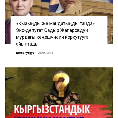
«Кызыңды же мандатыңды танда».
Экс-депутат Садыр Жапаровдун
мурдагы кеңешчисин коркутууга
айыптады
kloopkyrgyz
-
25/06/2026