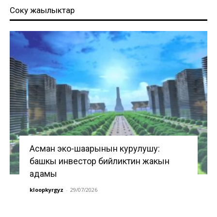
Соңку жаңылыктар
Асман эко-шаарынын курулушу:
башкы инвестор бийликтин жакын
адамы
kloopkyrgyz
-
29/07/2026