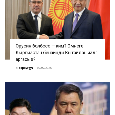
Орусия болбосо — ким? Эмнеге
Кыргызстан бензинди Кытайдан издөөгө
аргасыз?
kloopkyrgyz
-
07/07/2026