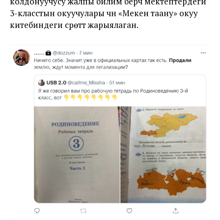
колдонуучусу жалпы билим берүүчү мектептердеги
3-класстын окуучулары үчүн «Мекен таану» окуу
китебиндеги сүрөттү жарыялаган.