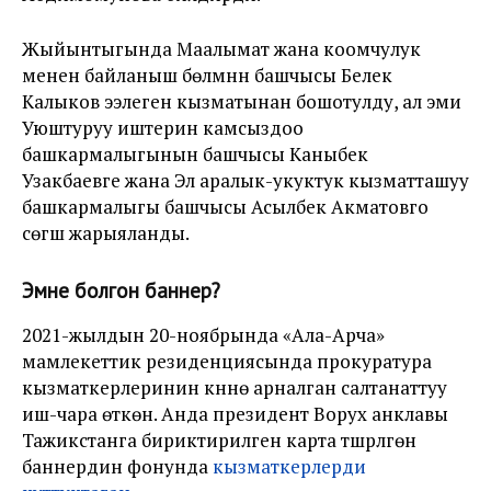
Жыйынтыгында Маалымат жана коомчулук
менен байланыш бөлүмүнүн башчысы Белек
Калыков ээлеген кызматынан бошотулду, ал эми
Уюштуруу иштерин камсыздоо
башкармалыгынын башчысы Каныбек
Узакбаевге жана Эл аралык-укуктук кызматташуу
башкармалыгы башчысы Асылбек Акматовго
сөгүш жарыяланды.
Эмне болгон баннер?
2021-жылдын 20-ноябрында «Ала-Арча»
мамлекеттик резиденциясында прокуратура
кызматкерлеринин күнүнө арналган салтанаттуу
иш-чара өткөн. Анда президент Ворух анклавы
Тажикстанга бириктирилген карта түшүрүлгөн
баннердин фонунда
кызматкерлерди