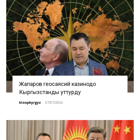
Жапаров геосаясий казинодо
Кыргызстанды уттурду
kloopkyrgyz
-
07/07/2026