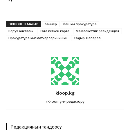
ОКШОШ ТЕМАЛАР
баннер
башкы прокуратура
Ворух анклавы
Ката кеткен карта
Мамлекеттик резиденция
Прокуратура кызматкерлеринин күнү
Садыр Жапаров
kloop.kg
«Клооптун» редактору
Редакциянын тандоосу