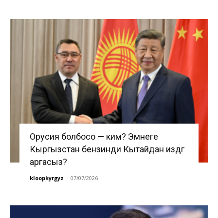
Орусия болбосо — ким? Эмнеге
Кыргызстан бензинди Кытайдан издөөгө
аргасыз?
kloopkyrgyz
-
07/07/2026