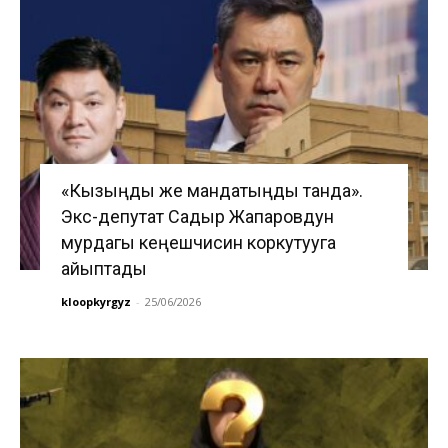
«Кызыңды же мандатыңды танда».
Экс-депутат Садыр Жапаровдун
мурдагы кеңешчисин коркутууга
айыптады
kloopkyrgyz
-
25/06/2026