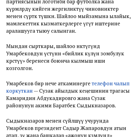
партиясынын логотиби бар футболка жана
күрмөлөрдү кийген жергиликтүү чиновниктер
менен сүрөткө түшкөн. Шайлоо мыйзамына ылайык,
мамлекеттик кызматкерлерге үгүт иштерине
аралашууга тыюу салынган.
Мындан сырткары, шайлоо өнөктүгүндө
Умарбековдун үстүнөн «бийлик өкүлүнө зомбулук
көрсөтүү» беренеси боюнча кылмыш иши
козголгон.
Умарбеков бир нече аткаминерге
телефон чалып
коркуткан
— Сузак айылдык кеңешинин төрагасы
Камаридин Абдукадировго жана Сузак
районунун акими Баратбек Сыдыкназаров.
Сыдыкназаров менен сүйлөшүү учурунда
Умарбеков президент Садыр Жапаровдун атын
атап, өзү жана башкалар «ажонун көзөмөлүндө»