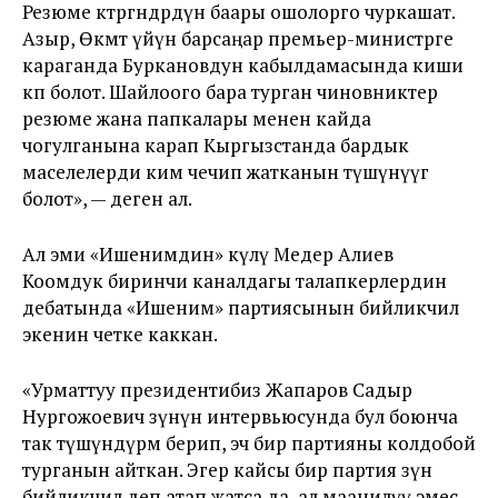
Резюме көтөргөндөрдүн баары ошолорго чуркашат.
Азыр, Өкмөт үйүнө барсаңар премьер-министрге
караганда Буркановдун кабылдамасында киши
көп болот. Шайлоого бара турган чиновниктер
резюме жана папкалары менен кайда
чогулганына карап Кыргызстанда бардык
маселелерди ким чечип жатканын түшүнүүгө
болот», — деген ал.
Ал эми «Ишенимдин» өкүлү Медер Алиев
Коомдук биринчи каналдагы талапкерлердин
дебатында «Ишеним» партиясынын бийликчил
экенин четке каккан.
«Урматтуу президентибиз Жапаров Садыр
Нургожоевич өзүнүн интервьюсунда бул боюнча
так түшүндүрмө берип, эч бир партияны колдобой
турганын айткан. Эгер кайсы бир партия өзүн
бийликчил деп атап жатса да, ал маанилүү эмес.