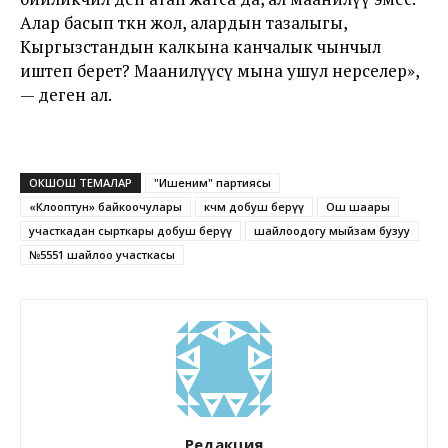
Алар басып өткөн жол, алардын тазалыгы,
Кыргызстандын калкына канчалык чынчыл
иштеп берет? Маанилүүсү мына ушул нерселер»,
— деген ал.
ОКШОШ ТЕМАЛАР
"Ишеним" партиясы
«Клооптун» байкоочулары
көчмө добуш берүү
Ош шаары
участкадан сырткары добуш берүү
шайлоодогу мыйзам бузуу
№5551 шайлоо участкасы
Редакция