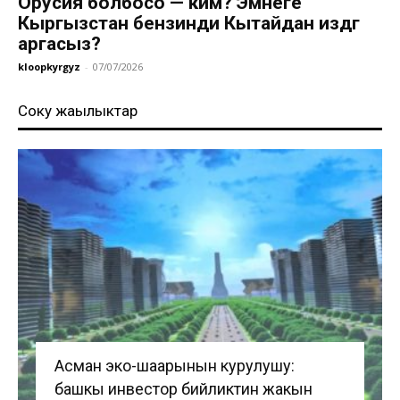
Орусия болбосо — ким? Эмнеге
Кыргызстан бензинди Кытайдан издөөгө
аргасыз?
kloopkyrgyz
-
07/07/2026
Соңку жаңылыктар
Асман эко-шаарынын курулушу:
башкы инвестор бийликтин жакын