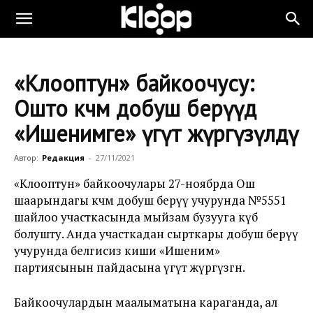
«Клооптун» байкоочусу:
Ошто көчмө добуш берүүдө
«Ишенимге» үгүт жүргүзүлдү
Автор:
Редакция
-
27/11/2021
«Клооптун» байкоочулары 27-ноябрда Ош
шаарындагы көчмө добуш берүү учурунда №5551
шайлоо участкасында мыйзам бузууга күбө
болушту. Анда участкадан сырткары добуш берүү
учурунда белгисиз киши «Ишеним»
партиясынын пайдасына үгүт жүргүзгөн.
Байкоочулардын маалыматына караганда, ал