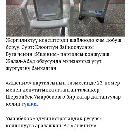
Жергиликтүү кеңештерди шайлоодо көчмө добуш
берүү. Сүрөт: Клооптун байкоочулары
Буга чейин «Ишеним» партиясы коңшулаш
Жалал-Абад облусунда мыйзамсыз үгүт
жүргүзгөнү байкалган.
«Ишеним» партиясынын тизмесинде 23-номер
менен депутатыкка аттанган талапкер
Шерзодбек Умарбековго бир катар даттануулар
келип
түшкөн
.
Умарбеков «административдик ресурс»
колдонууга аралашкан. Ал «Ишеним»