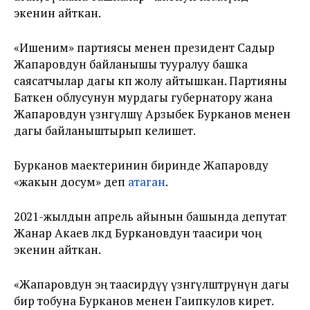
экенин айткан.
«Ишеним» партиясы менен президент Садыр
Жапаровдун байланышы тууралуу башка
саясатчылар дагы көп жолу айтышкан. Партияны
Баткен облусунун мурдагы губернатору жана
Жапаровдун үзөнгүлөшү Арзыбек Бурканов менен
дагы байланыштырып келишет.
Бурканов маектеринин биринде Жапаровду
«жакын досум» деп
атаган
.
2021-жылдын апрель айынын башында депутат
Жанар Акаев өлкөдө Буркановдун таасири чоң
экенин айткан.
«Жапаровдун эң таасирдүү үзөнгүлөштөрүнүн дагы
бир тобуна Бурканов менен Гаипкулов кирет.