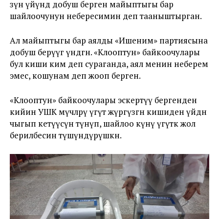
өзүн үйүндө добуш берген майыптыгы бар
шайлоочунун небересимин деп тааныштырган.
Ал майыптыгы бар аялды «Ишеним» партиясына
добуш берүүгө үндөгөн. «Клооптун» байкоочулары
бул киши ким деп сураганда, аял менин неберем
эмес, кошунам деп жооп берген.
«Клооптун» байкоочулары эскертүү бергенден
кийин УШК мүчөлөрү үгүт жүргүзгөн кишиден үйдөн
чыгып кетүүсүн өтүнүп, шайлоо күнү үгүткө жол
берилбесин түшүндүрүшкөн.