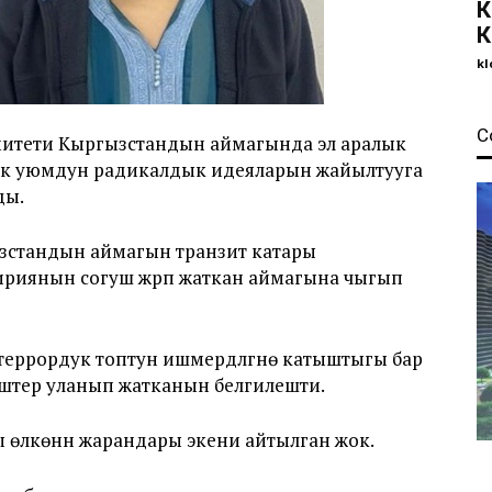
К
К
kl
С
митети Кыргызстандын аймагында эл аралык
ик уюмдун радикалдык идеяларын жайылтууга
ды.
ызстандын аймагын транзит катары
риянын согуш жүрүп жаткан аймагына чыгып
еррордук топтун ишмердүүлүгүнө катыштыгы бар
штер уланып жатканын белгилешти.
 өлкөнүн жарандары экени айтылган жок.