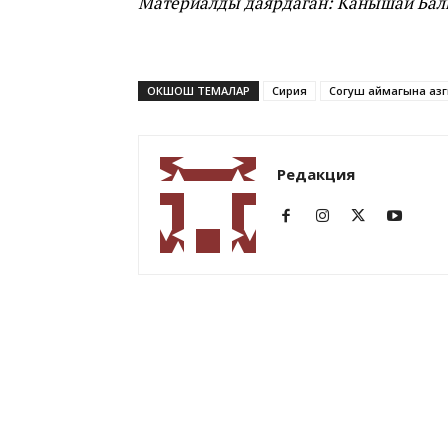
Материалды даярдаган: Канышай Бал
ОКШОШ ТЕМАЛАР
Сирия
Согуш аймагына аз
Редакция