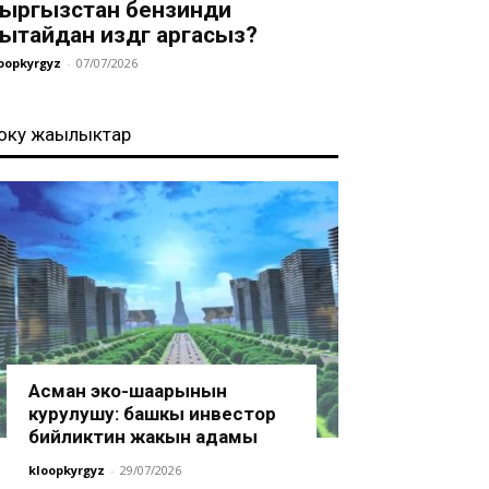
ыргызстан бензинди
ытайдан издөөгө аргасыз?
oopkyrgyz
-
07/07/2026
оңку жаңылыктар
Асман эко-шаарынын
курулушу: башкы инвестор
бийликтин жакын адамы
kloopkyrgyz
-
29/07/2026