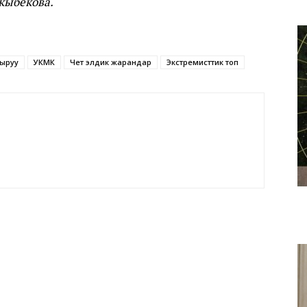
кыбекова.
гыруу
УКМК
Чет элдик жарандар
Экстремисттик топ