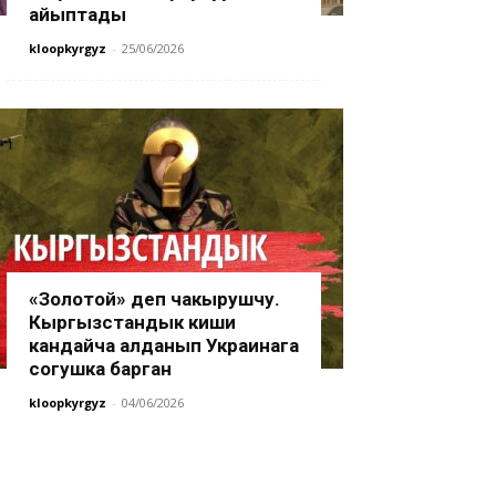
айыптады
kloopkyrgyz
-
25/06/2026
«Золотой» деп чакырушчу.
Кыргызстандык киши
кандайча алданып Украинага
согушка барган
kloopkyrgyz
-
04/06/2026