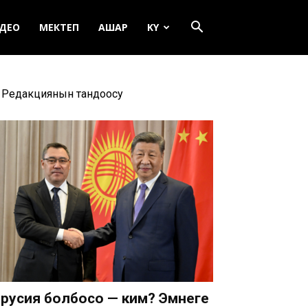
ДЕО
МЕКТЕП
АШАР
KY
Редакциянын тандоосу
русия болбосо — ким? Эмнеге