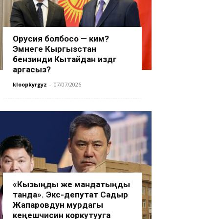
Орусия болбосо — ким?
Эмнеге Кыргызстан
бензинди Кытайдан издөөгө
аргасыз?
kloopkyrgyz
-
07/07/2026
«Кызыңды же мандатыңды
танда». Экс-депутат Садыр
Жапаровдун мурдагы
кеңешчисин коркутууга