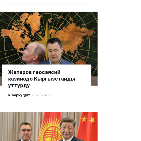
Жапаров геосаясий
казинодо Кыргызстанды
уттурду
kloopkyrgyz
-
07/07/2026