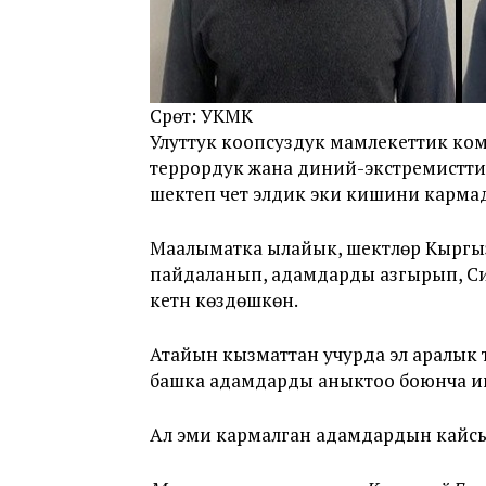
Сүрөт: УКМК
Улуттук коопсуздук мамлекеттик ко
террордук жана диний-экстремистт
шектеп чет элдик эки кишини карма
Маалыматка ылайык, шектүүлөр Кырг
пайдаланып, адамдарды азгырып, Си
кетүүнү көздөшкөн.
Атайын кызматтан учурда эл аралык т
башка адамдарды аныктоо боюнча и
Ал эми кармалган адамдардын кайсы