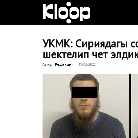
Клооп
кыргызча
УКМК: Сириядагы с
шектелип чет элди
|
Автор:
Редакция
-
19/03/2022
Кыргызстан
жаңылыктары