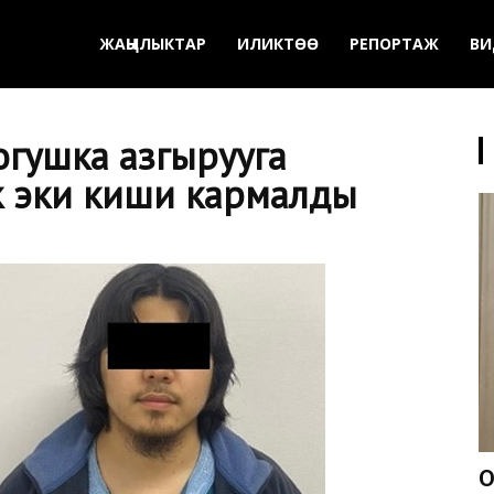
ЖАҢЫЛЫКТАР
ИЛИКТӨӨ
РЕПОРТАЖ
ВИ
огушка азгырууга
к эки киши кармалды
О