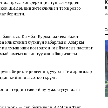
К
унда пресс-конференция өтүп, ал жерден
К
шкек ШИИББдин жетекчилиги Темировго
мат беришти.
kl
С
н башчысы Кымбат Курманалиева Болот
тең иликтенип бүткөнүн кабарлады. Азыркы
өрт кылмыш иши козголгон: мыйзамсыз паспорт
 мыйзамсыз кесип өтүү жана баңгизатты
рүшкө бириктирилгенин, учурда Темиров алар
н кийин иш сотко өткөрүлөт.
н иштердин саясий өңүтү жоктугун дагы
ыз жок», — деп белгиледи ИИМдин Тергөө