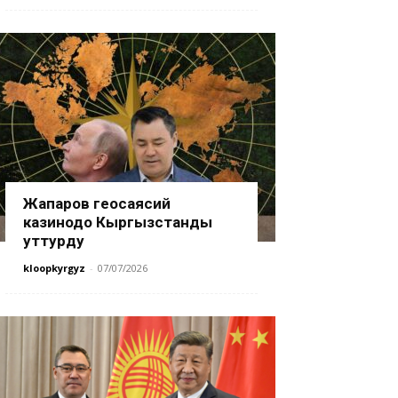
Жапаров геосаясий
казинодо Кыргызстанды
уттурду
kloopkyrgyz
-
07/07/2026