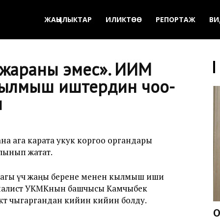
ЖАҢЫЛЫКТАР
ИЛИКТӨӨ
РЕПОРТАЖ
ВИ
 «жараны эмес». ИИМ
кылмыш иштердин чоо-
и
ана ага карата укук коргоо органдары
лынып жатат.
 дагы үч жаңы берене менен кылмыш иши
урналист УКМКнын башчысы Камчыбек
төө чыгаргандан кийин кийин болду.
О