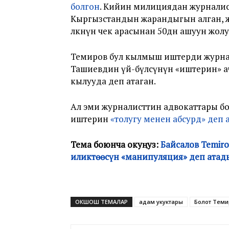
болгон
. Кийин милициядан журналис
Кыргызстандын жарандыгын алган, ж
өлкөнүн чек арасынан 50дөн ашуун жолу
Темиров бул кылмыш иштерди журна
Ташиевдин үй-бүлөсүнүн «иштерин» 
кылууда деп атаган.
Ал эми журналисттин адвокаттары б
иштерин
«толугу менен абсурд» деп
Тема боюнча окуңуз:
Байсалов Temir
иликтөөсүн «манипуляция» деп атад
ОКШОШ ТЕМАЛАР
адам укуктары
Болот Теми