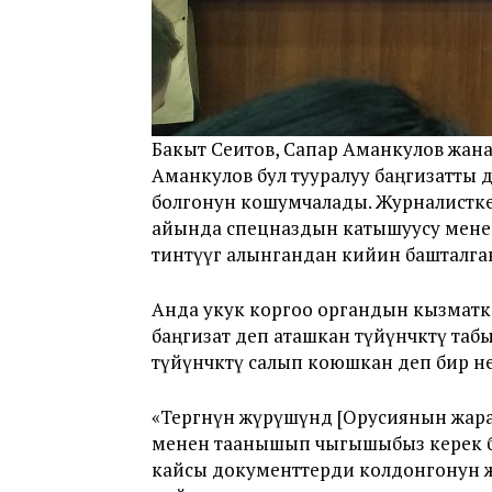
Бакыт Сеитов, Сапар Аманкулов жана 
Аманкулов бул тууралуу баңгизатты д
болгонун кошумчалады. Журналистке 
айында спецназдын катышуусу мене
тинтүүгө алынгандан кийин башталга
Анда укук коргоо органдын кызматк
баңгизат деп аташкан түйүнчөктү таб
түйүнчөктү салып коюшкан деп бир н
«Тергөөнүн жүрүшүндө [Орусиянын жа
менен таанышып чыгышыбыз керек б
кайсы документтерди колдонгонун жан