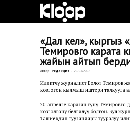
Клооп
кыргызча
«Дал келүү», кыргыз
Темировго карата 
жайын айтып берд
|
Автор:
Редакция
-
22/04/2022
Кыргызстан
Иликтөөчү журналист Болот Темиров ж
козгогон кылмыш иштери талкууга а
20-апрелге караган түнү Темировго
жаңылыктары
козголгону белгилүү болгон. Бул ж
Ташиевдин туугандары тууралуу илик