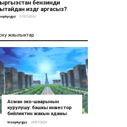
ыргызстан бензинди
ытайдан издөөгө аргасыз?
oopkyrgyz
-
07/07/2026
оңку жаңылыктар
Асман эко-шаарынын
курулушу: башкы инвестор
бийликтин жакын адамы
kloopkyrgyz
-
29/07/2026