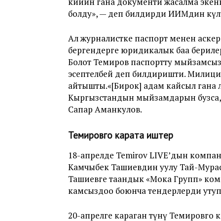
кийин гана документи жасалма экени,
болду», — деп билдирди ИИМдин өкүл
Ал журналистке паспорт менен аске
бергендерге юридикалык баа бери
Болот Темиров паспортту мыйзамсы
эсептелбей деп билдиришти. Милиц
айтышты.«[Бирок] адам кайсыл гана өл
Кыргызстандын мыйзамдарын бузса, а
Сапар Аманкулов.
Темировго карата иштер
18-апрелде Temirov LIVE’дын компа
Камчыбек Ташиевдин уулу Тай-Мурас ту
Ташиевге таандык «Мока Групп» ком
камсыздоо боюнча тендерлерди уту
20-апрелге караган түнү Темировго