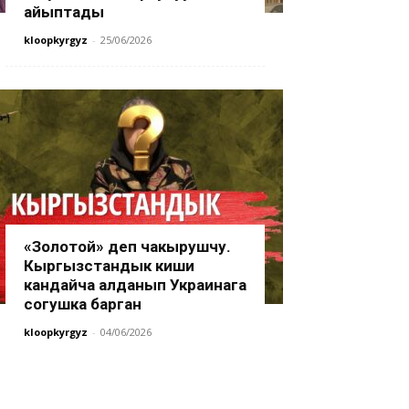
айыптады
kloopkyrgyz
-
25/06/2026
«Золотой» деп чакырушчу.
Кыргызстандык киши
кандайча алданып Украинага
согушка барган
kloopkyrgyz
-
04/06/2026