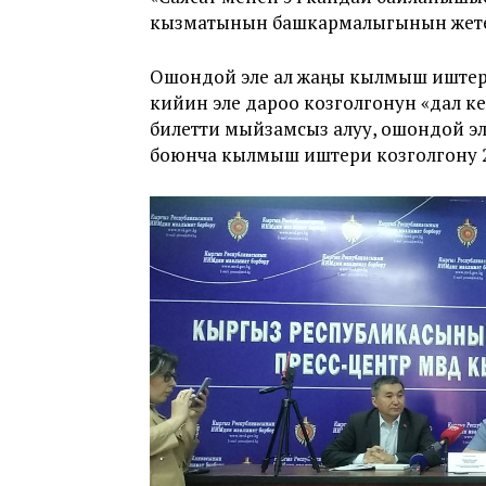
кызматынын башкармалыгынын жете
Ошондой эле ал жаңы кылмыш иштер T
кийин эле дароо козголгонун «дал ке
билетти мыйзамсыз алуу, ошондой эл
боюнча кылмыш иштери козголгону 20