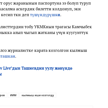
т орус жаранынын паспортуна ээ болуп туруп
асалма аскердик билетти колдонуп, эки
 кесип өткөн деп
түшүндүрүшкөн
.
листтердин тобу УКМКнын төрагасы Камчыбек
ачыкка алып чыгып жатканы үчүн куугунттук
олсо журналистке карата козголгон кылмыш
 аташкан
.
ov Live’дын Ташиевдин уулу жөнүндө
ы
ров
ИИМ
кылмыш иши козголду