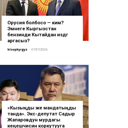
Орусия болбосо — ким?
Эмнеге Кыргызстан
бензинди Кытайдан издөөгө
аргасыз?
kloopkyrgyz
-
07/07/2026
«Кызыңды же мандатыңды
танда». Экс-депутат Садыр
Жапаровдун мурдагы
кеңешчисин коркутууга