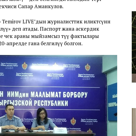
кчиси Сапар Аманкулов.
emirov LIVE’дын журналисттик иликтөөсүнөн
лүү» деп атады. Паспорт жана аскердик
е чек араны мыйзамсыз өтүү фактылары
-апрелде гана белгилүү болгон.