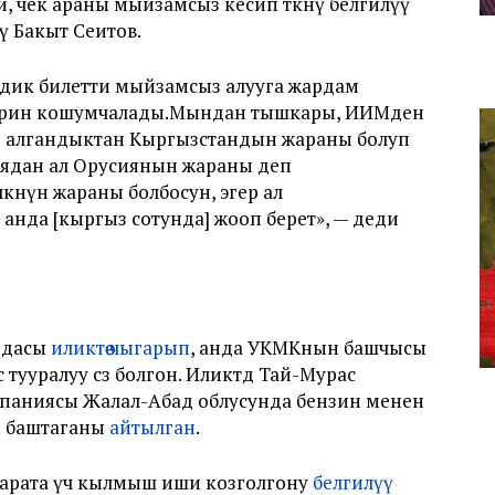
 чек араны мыйзамсыз кесип өткөнү белгилүү
ү Бакыт Сеитов.
рдик билетти мыйзамсыз алууга жардам
лерин кошумчалады.Мындан тышкары, ИИМден
з алгандыктан Кыргызстандын жараны болуп
иядан ал Орусиянын жараны деп
көнүн жараны болбосун, эгер ал
нда [кыргыз сотунда] жооп берет», — деди
ндасы
иликтөө чыгарып
, анда УКМКнын башчысы
уралуу сөз болгон. Иликтөөдө Тай-Мурас
паниясы Жалал-Абад облусунда бензин менен
п баштаганы
айтылган
.
 карата үч кылмыш иши козголгону
белгилүү