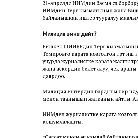
21-апрелде ИИМдин басма сөз борбор
ИИМдин Тергөө кызматынын жана Би
байланышкан иштер тууралуу маалы
Милиция эмне дейт?
Бишкек ШИИББдин Тергөө кызматыны
Темировго карата козголгон төрт иш 
учурда журналистке карата жалпы т
жана аскердик билет алуу, чек араны
даярдоо.
Милиция иштердин бардыгы бир өндү
менен таанышып жатканын айтты. Анда
ИИМден журналистке карата козголго
кошумчалашты.
«Саясат менен эч кандай байланышыб