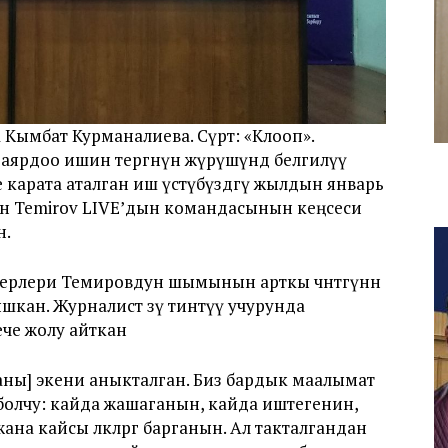
Кымбат Курманалиева. Сүрөт: «Клооп».
аярдоо ишин тергөөнүн жүрүшүндө белгилүү
карата аталган иш үстүбүздөгү жылдын январь
н Temirov LIVE’дын командасынын кеңсеси
н.
ерлери Темировдун шымынын арткы чөнтөгүнөн
ышкан. Журналист өзү тинтүү учурунда
ече жолу айткан
раны] экени аныкталган. Биз бардык маалымат
олчу: кайда жашаганын, кайда иштегенин,
а кайсы өлкөлөргө барганын. Ал такталгандан