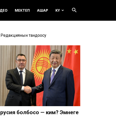
ДЕО
МЕКТЕП
АШАР
KY
Редакциянын тандоосу
русия болбосо — ким? Эмнеге