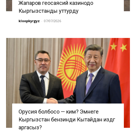
Жапаров геосаясий казинодо
Кыргызстанды уттурду
kloopkyrgyz
-
07/07/2026
Орусия болбосо — ким? Эмнеге
Кыргызстан бензинди Кытайдан издөөгө
аргасыз?