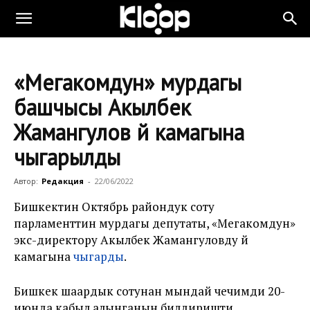
«Мегакомдун» мурдагы
башчысы Акылбек
Жамангулов үй камагына
чыгарылды
Автор:
Редакция
-
22/06/2022
Бишкектин Октябрь райондук соту
парламенттин мурдагы депутаты, «Мегакомдун»
экс-директору Акылбек Жамангуловду үй
камагына
чыгарды
.
Бишкек шаардык сотунан мындай чечимди 20-
июнда кабыл алынганын билдиришти.