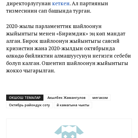
директорлугунан
кеткен
. Ал партиянын
тизмесинин сап башында турган.
2020-жылы парламенттик шайлоонун
жыйынтыгы менен «Биримдик» эң көп мандат
алган. Бирок шайлоонун жыйынтыгы саясий
кризистин жана 2020-жылдын октябрында
өлкөдө бийликтин алмашуусунун негизги себеби
болуп калган. Ошентип шайлоонун жыйынтыгы
жокко чыгарылган.
ОКШОШ ТЕМАЛАР
Акылбек Жамангулов
мегаком
Октябрь райондук соту
үй камагына чыкты