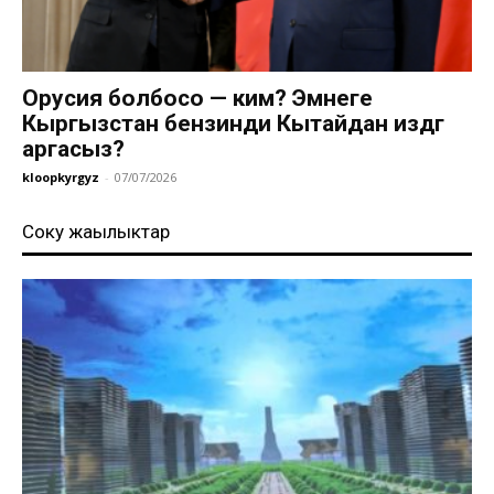
Орусия болбосо — ким? Эмнеге
Кыргызстан бензинди Кытайдан издөөгө
аргасыз?
kloopkyrgyz
-
07/07/2026
Соңку жаңылыктар