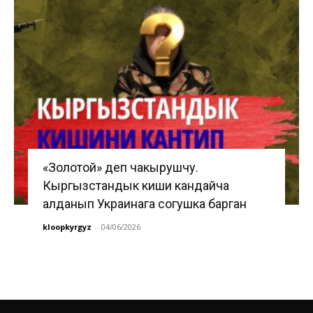
«Золотой» деп чакырушчу.
Кыргызстандык киши кандайча
алданып Украинага согушка барган
kloopkyrgyz
-
04/06/2026