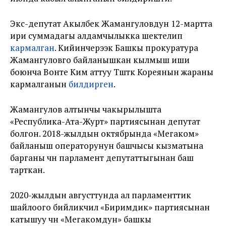
Экс-депутат Акылбек Жамангуловдун 12-мартта
ири суммадагы алдамчылыкка шектелип
кармалган
. Кийинчерээк Башкы прокуратура
Жамангуловго байланышкан кылмыш иши
боюнча Вонте Ким аттуу Түштүк Кореянын жараны
кармалганын
билдирген
.
Жамангулов алтынчы чакырылышта
«Республика-Ата-Журт» партиясынан депутат
болгон. 2018-жылдын октябрында «Мегаком»
байланыш операторунун башчысы кызматына
барганы үчүн парламент депутаттыгынан баш
тарткан.
2020-жылдын августтунда ал парламенттик
шайлоого бийликчил «Биримдик» партиясынан
катышуу үчүн «Мегакомдун» башкы