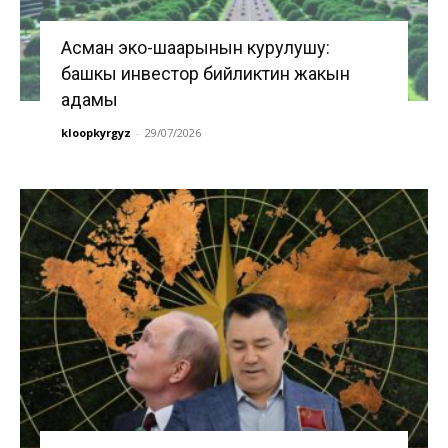
Асман эко-шаарынын курулушу:
башкы инвестор бийликтин жакын
адамы
kloopkyrgyz
-
29/07/2026