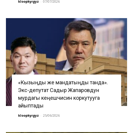
kloopkyrgyz
-
07/07/2026
«Кызыңды же мандатыңды танда».
Экс-депутат Садыр Жапаровдун
мурдагы кеңешчисин коркутууга
айыптады
kloopkyrgyz
-
25/06/2026