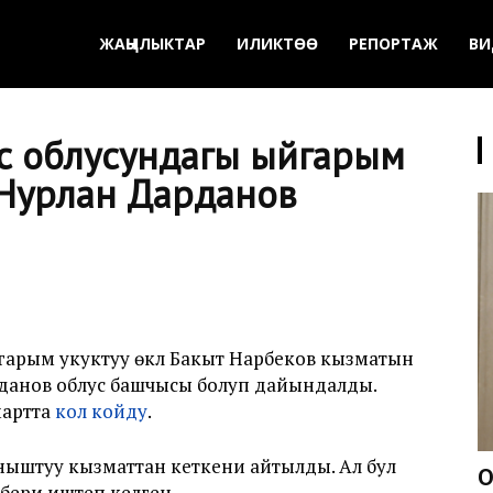
ЖАҢЫЛЫКТАР
ИЛИКТӨӨ
РЕПОРТАЖ
ВИ
с облусундагы ыйгарым
п Нурлан Дарданов
арым укуктуу өкүлү Бакыт Нарбеков кызматын
рданов облус башчысы болуп дайындалды.
мартта
кол койду
.
ныштуу кызматтан кеткени айтылды. Ал бул
О
бери иштеп келген.