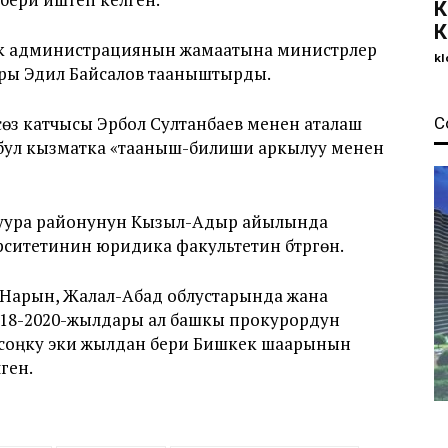
К
К
тук администрациянын жамаатына министрлер
kl
ры Эдил Байсалов тааныштырды.
өз катчысы Эрбол Султанбаев менен аталаш
С
 бул кызматка «тааныш-билиши аркылуу менен
Буура районунун Кызыл-Адыр айылында
рситетинин юридика факультетин бүтүргөн.
 Нарын, Жалал-Абад облустарында жана
2018-2020-жылдары ал башкы прокурордун
и соңку эки жылдан бери Бишкек шаарынын
ген.