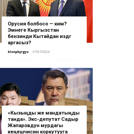
Орусия болбосо — ким?
Эмнеге Кыргызстан
бензинди Кытайдан издөөгө
аргасыз?
kloopkyrgyz
-
07/07/2026
«Кызыңды же мандатыңды
танда». Экс-депутат Садыр
Жапаровдун мурдагы
кеңешчисин коркутууга