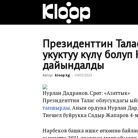
Клооп
кыргызча
Президенттин Тала
укуктуу өкүлү болу
дайындалды
|
Автор:
kloop.kg
-
04/03/2023
Кыргызстан
Нурлан Дадранов. Сүрөт: «Азаттык»
Президенттин Талас облусундагы ыйг
тапшырды
. Анын ордуна Нурлан Да
жаңылыктары
Тиешелүү буйрукка Садыр Жапаров 4-
Нарбеков башка ишке өткөнүнө байла
кызматта 2021-жылдын март айынан 