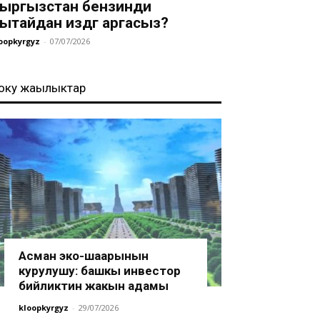
ыргызстан бензинди
ытайдан издөөгө аргасыз?
oopkyrgyz
-
07/07/2026
оңку жаңылыктар
Асман эко-шаарынын
курулушу: башкы инвестор
бийликтин жакын адамы
kloopkyrgyz
-
29/07/2026