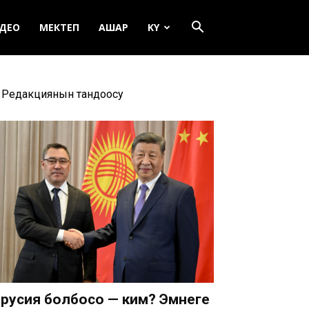
ДЕО
МЕКТЕП
АШАР
KY
Редакциянын тандоосу
русия болбосо — ким? Эмнеге