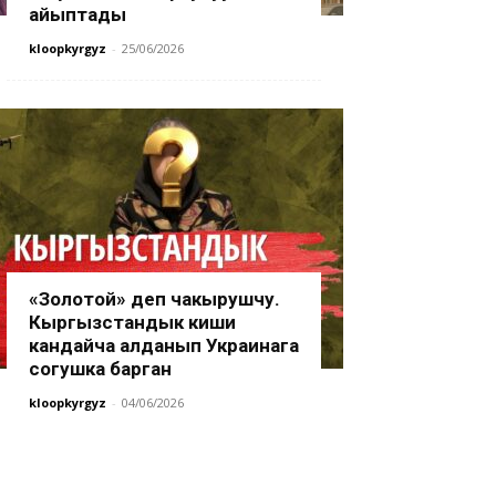
айыптады
kloopkyrgyz
-
25/06/2026
«Золотой» деп чакырушчу.
Кыргызстандык киши
кандайча алданып Украинага
согушка барган
kloopkyrgyz
-
04/06/2026