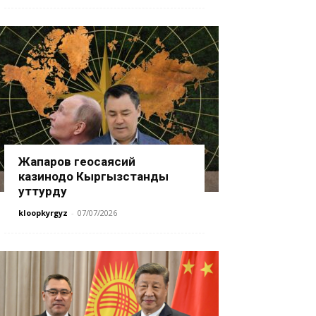
Жапаров геосаясий
казинодо Кыргызстанды
уттурду
kloopkyrgyz
-
07/07/2026