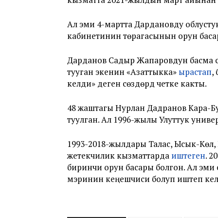
Ал эми 4-мартта Дардановду облус
кабинетинин төрагасынын орун баса
Дарданов Садыр Жапаровдун басма с
тууган экенин «Азаттыкка»
ырастап
,
келди» деген сөздөрдү четке какты.
48 жаштагы Нурлан Дадранов Кара-
туулган. Ал 1996-жылы Улуттук униве
1993-2018-жылдары Талас, Ысык-Көл,
жетекчилик кызматтарда
иштеген
. 
биринчи орун басары болгон. Ал эм
мэринин кеңешчиси болуп иштеп кел