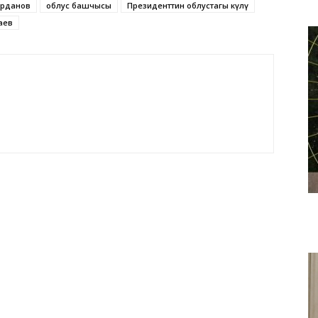
арданов
облус башчысы
Президенттин облустагы өкүлү
аев