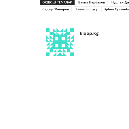
ОКШОШ ТЕМАЛАР
Бакыт Нарбеков
Нурлан Д
Садыр Жапаров
Талас облусу
Эрбол Султанб
kloop.kg