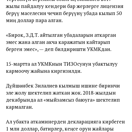
жылы пайдалуу кендери бар жерлерге лицензия
берүү маселесин чечип берүүнү убада кылып 50
миң доллар пара алган.
«Бирок, З.Д.Т. айтылган убадаларын аткарган
эмес жана алган акча каражатын кайтарып
берген эмес», — деп билдиришти УКМКдан.
15-мартта ал УКМКнын ТИЗОсунун убактылуу
кармоочу жайына киргизилди.
Дүйшөнбек Зилалиев кылмыш ишине биринчи
эле жолу шектелип жаткан жок. 2018-жылдын
декабрында ал «мыйзамсыз баюуга» шектелип
кармалган.
Ал убакта аткаминерден декларацияга кирбеген
1 млн доллар, батирлер, кеңсе орун жайлары