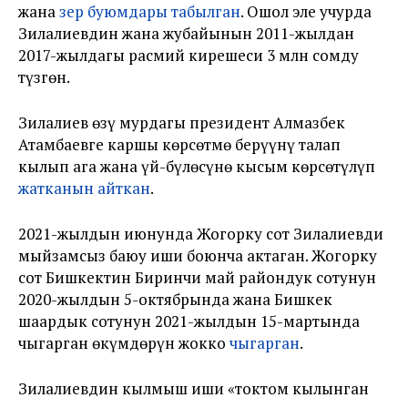
жана
зер буюмдары табылган
. Ошол эле учурда
Зилалиевдин жана жубайынын 2011-жылдан
2017-жылдагы расмий кирешеси 3 млн сомду
түзгөн.
Зилалиев өзү мурдагы президент Алмазбек
Атамбаевге каршы көрсөтмө берүүнү талап
кылып ага жана үй-бүлөсүнө кысым көрсөтүлүп
жатканын айткан
.
2021-жылдын июнунда Жогорку сот Зилалиевди
мыйзамсыз баюу иши боюнча актаган. Жогорку
сот Бишкектин Биринчи май райондук сотунун
2020-жылдын 5-октябрында жана Бишкек
шаардык сотунун 2021-жылдын 15-мартында
чыгарган өкүмдөрүн жокко
чыгарган
.
Зилалиевдин кылмыш иши «токтом кылынган