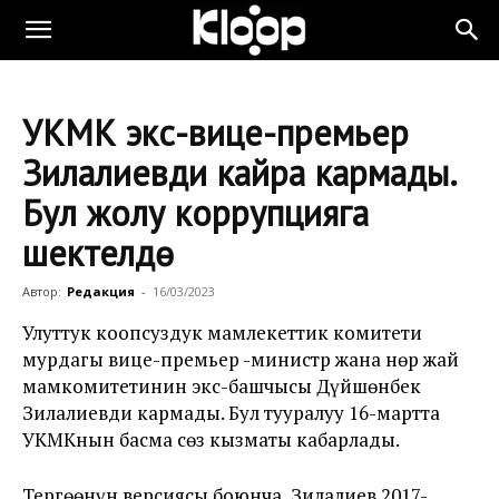
УКМК экс-вице-премьер
Зилалиевди кайра кармады.
Бул жолу коррупцияга
шектелүүдө
Автор:
Редакция
-
16/03/2023
Улуттук коопсуздук мамлекеттик комитети
мурдагы вице-премьер -министр жана Өнөр жай
мамкомитетинин экс-башчысы Дүйшөнбек
Зилалиевди кармады. Бул тууралуу 16-мартта
УКМКнын басма сөз кызматы кабарлады.
Тергөөнүн версиясы боюнча, Зилалиев 2017-