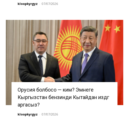
kloopkyrgyz
-
07/07/2026
Орусия болбосо — ким? Эмнеге
Кыргызстан бензинди Кытайдан издөөгө
аргасыз?
kloopkyrgyz
-
07/07/2026