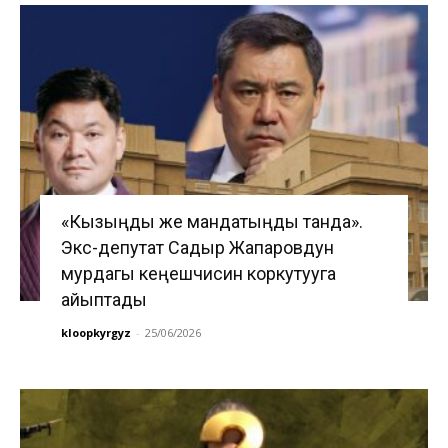
«Кызыңды же мандатыңды танда».
Экс-депутат Садыр Жапаровдун
мурдагы кеңешчисин коркутууга
айыптады
kloopkyrgyz
-
25/06/2026