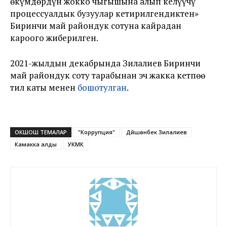
өкүмдөрдүн жокко чыгышына алып келүүчү
процессуалдык бузуулар кетирилгендиктен»
Биринчи май райондук сотуна кайрадан
кароого жиберилген.
2021-жылдын декабрында Зилалиев Биринчи
май райондук соту тарабынан эч жакка кетпөө
тил каты менен
бошотулган
.
ОКШОШ ТЕМАЛАР
"Коррупция"
Дүйшөнбек Зилалиев
Камакка алды
УКМК