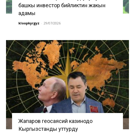
башкы инвестор бийликтин жакын
адамы
kloopkyrgyz
-
29/07/2026
Жапаров геосаясий казинодо
Кыргызстанды уттурду