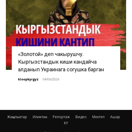
«Золотой» деп чакырушчу.
Кыргызстандык киши кандайча
алданып Украинага согушка барган
kloopkyrgyz
-
04/06/2026
Жаңылыктар
Иликтөө
Репортаж
Видео
Мектеп
Ашар
KY