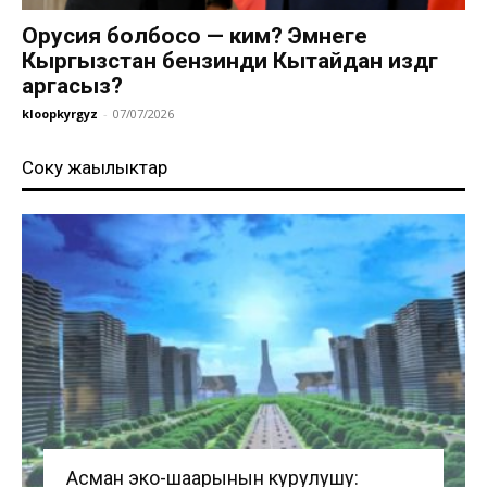
Орусия болбосо — ким? Эмнеге
Кыргызстан бензинди Кытайдан издөөгө
аргасыз?
kloopkyrgyz
-
07/07/2026
Соңку жаңылыктар
Асман эко-шаарынын курулушу: