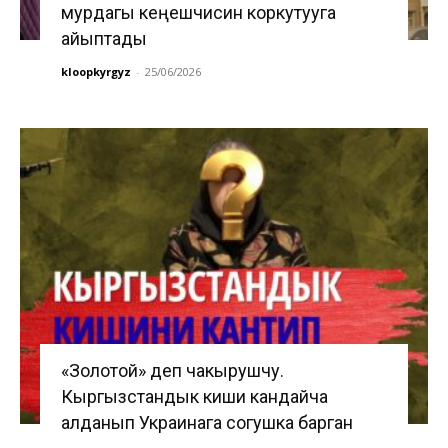
мурдагы кеңешчисин коркутууга
айыптады
kloopkyrgyz
-
25/06/2026
«Золотой» деп чакырушчу.
Кыргызстандык киши кандайча
алданып Украинага согушка барган