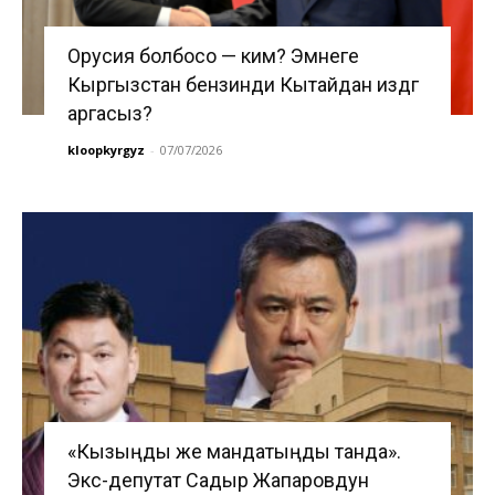
Орусия болбосо — ким? Эмнеге
Кыргызстан бензинди Кытайдан издөөгө
аргасыз?
kloopkyrgyz
-
07/07/2026
«Кызыңды же мандатыңды танда».
Экс-депутат Садыр Жапаровдун