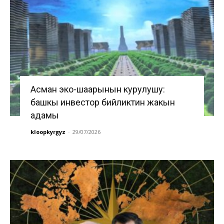
Асман эко-шаарынын курулушу:
башкы инвестор бийликтин жакын
адамы
kloopkyrgyz
-
29/07/2026