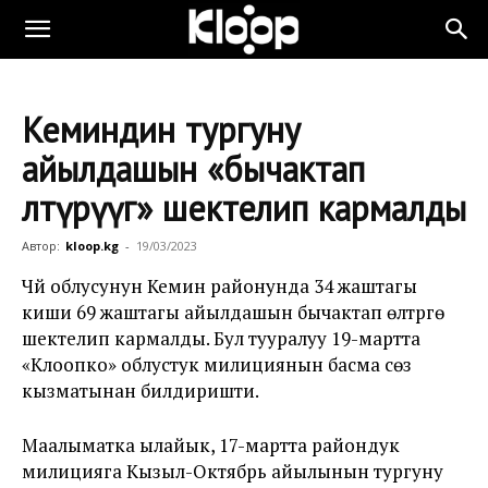
Кеминдин тургуну
айылдашын «бычактап
өлтүрүүгө» шектелип кармалды
Автор:
kloop.kg
-
19/03/2023
Чүй облусунун Кемин районунда 34 жаштагы
киши 69 жаштагы айылдашын бычактап өлтүрүүгө
шектелип кармалды. Бул тууралуу 19-мартта
«Клоопко» облустук милициянын басма сөз
кызматынан билдиришти.
Маалыматка ылайык, 17-мартта райондук
милицияга Кызыл-Октябрь айылынын тургуну