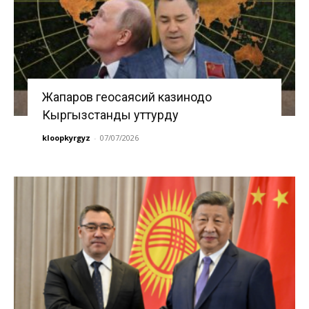
Жапаров геосаясий казинодо
Кыргызстанды уттурду
kloopkyrgyz
-
07/07/2026