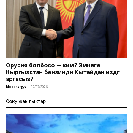
Орусия болбосо — ким? Эмнеге
Кыргызстан бензинди Кытайдан издөөгө
аргасыз?
kloopkyrgyz
-
07/07/2026
Соңку жаңылыктар