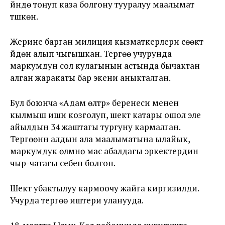
үйүндө тоңуп каза болгону тууралуу маалымат
түшкөн.
Жерине барган милиция кызматкерлери сөөктү
үйдөн алып чыгышкан. Тергөө учурунда
маркумдун сол кулагынын астында бычактан
алган жаракаты бар экени аныкталган.
Бул боюнча «Адам өлтүрүү» беренеси менен
кылмыш иши козголуп, шектүү катары ошол эле
айылдын 34 жаштагы тургуну кармалган.
Тергөөнүн алдын ала маалыматына ылайык,
маркумдук өлүмүнө мас абалдагы эркектердин
чыр-чатагы себеп болгон.
Шектүү убактылуу кармоочу жайга киргизилди.
Учурда тергөө иштери уланууда.