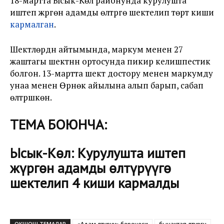
18-мартта Ысык-Көл районунда курулушта
иштеп жүргөн адамды өлтүрүүгө шектелип төрт киши
кармалган
.
Шектүүлөрдүн айтымында, маркум менен 27
жаштагы шектүүнүн ортосунда пикир келишпестик
болгон. 13-мартта шектүү достору менен маркумду
унаа менен Өрнөк айылына алып барып, сабап
өлтүрүшкөн.
ТЕМА БОЮНЧА:
Ысык-Көл: Курулушта иштеп
жүргөн адамды өлтүрүүгө
шектелип 4 киши кармалды
ОКШОШ ТЕМАЛАР
«Адам өлтүрүү» беренеси
бычактап өлтүргөн