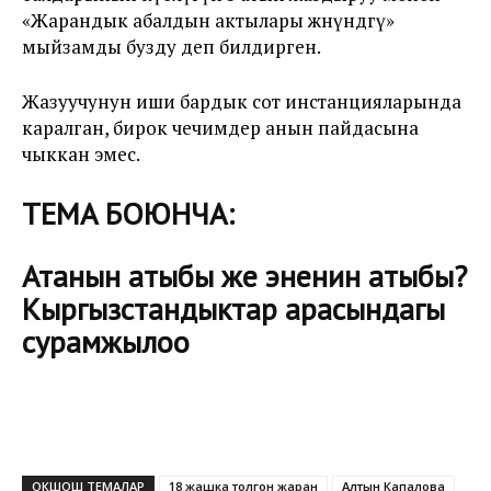
«Жарандык абалдын актылары жөнүндөгү»
мыйзамды бузду деп билдирген.
Жазуучунун иши бардык сот инстанцияларында
каралган, бирок чечимдер анын пайдасына
чыккан эмес.
ТЕМА БОЮНЧА:
Атанын атыбы же эненин атыбы?
Кыргызстандыктар арасындагы
сурамжылоо
ОКШОШ ТЕМАЛАР
18 жашка толгон жаран
Алтын Капалова