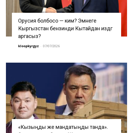
Орусия болбосо — ким? Эмнеге
Кыргызстан бензинди Кытайдан издөөгө
аргасыз?
kloopkyrgyz
-
07/07/2026
«Кызыңды же мандатыңды танда».