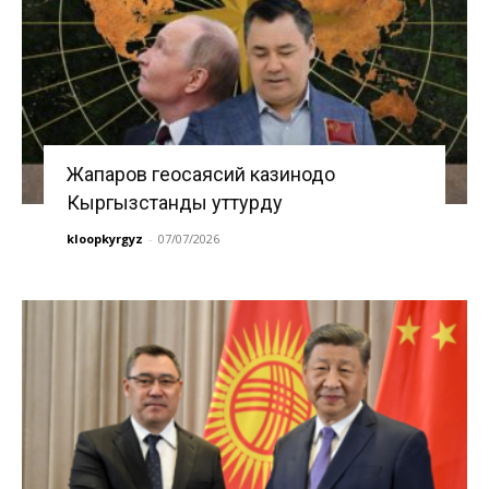
Жапаров геосаясий казинодо
Кыргызстанды уттурду
kloopkyrgyz
-
07/07/2026