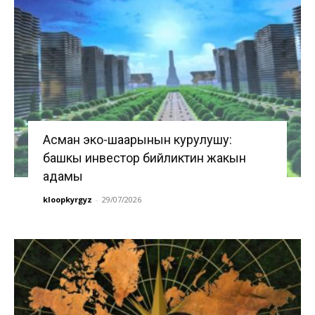
Асман эко-шаарынын курулушу:
башкы инвестор бийликтин жакын
адамы
kloopkyrgyz
-
29/07/2026