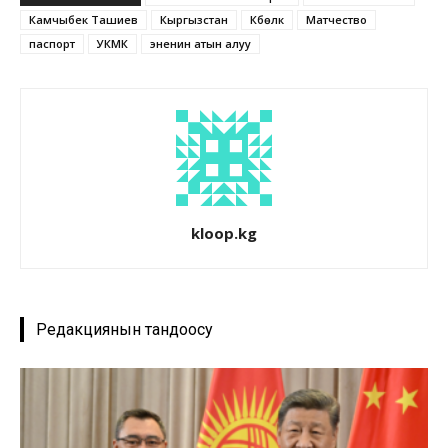
Камчыбек Ташиев
Кыргызстан
Күбөлүк
Матчество
паспорт
УКМК
эненин атын алуу
kloop.kg
Редакциянын тандоосу