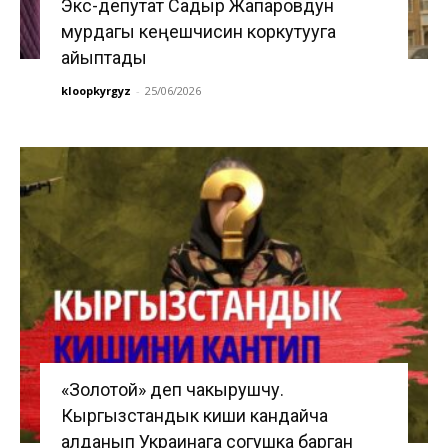
Экс-депутат Садыр Жапаровдун
мурдагы кеңешчисин коркутууга
айыптады
kloopkyrgyz
-
25/06/2026
«Золотой» деп чакырушчу.
Кыргызстандык киши кандайча
алданып Украинага согушка барган