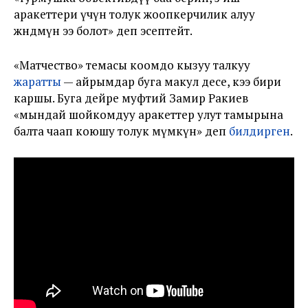
аракеттери үчүн толук жоопкерчилик алуу
жөндөмүнө ээ болот» деп эсептейт.
«Матчество» темасы коомдо кызуу талкуу
жаратты
— айрымдар буга макул десе, кээ бири
каршы. Буга дейре муфтий Замир Ракиев
«мындай шойкомдуу аракеттер улут тамырына
балта чаап коюшу толук мүмкүн» деп
билдирген
.