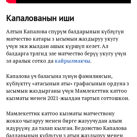
Капалованын иши
Алтын Капалова өспүрүм балдарынын күбөлүгүнө
матчество катары өз ысымын жаздыруу укугу
үчүн эки жылдан ашык күрөшүп келет. Ал
балдарга төрөлгөндө эле матчество берүү укугу үчүн
эл аралык сотко да
кайрылмакчы
.
Капалова үч баласына өзүнүн фамилиясын,
күбөлүктөгү «атасынын аты» графасынын ордуна өз
ысымын жаздырганы үчүн Мамлекеттик каттоо
кызматы менен 2021-жылдан тартып соттошкон.
Мамлекеттик каттоо кызматы матчествону
жокко чыгаруу менен бирге жазуучудан алым
өндүрүүнү да талап кылган. Ведомство Капалова
балдарынын күбөлүгүнө өз атын жаздыруу менен