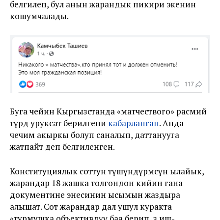
белгилеп, бул анын жарандык пикири экенин
кошумчалады.
Буга чейин
Кыргызстанда «матчествого» расмий
түрдө уруксат берилгени
кабарланган
. Анда
чечим акыркы болуп саналып, даттанууга
жатпайт деп белгиленген.
Конституциялык соттун түшүндүрмөсүнө ылайык,
жарандар 18 жашка толгондон кийин гана
документине энесинин ысымын жаздыра
алышат. Сот жарандар дал ушул куракта
«турмушка объективдүү баа берип, өз иш-