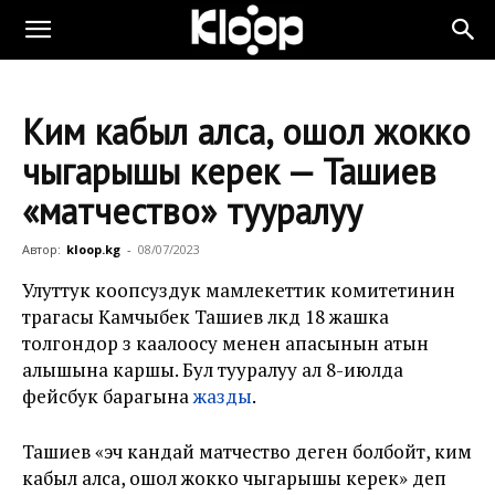
Ким кабыл алса, ошол жокко
чыгарышы керек — Ташиев
«матчество» тууралуу
Автор:
kloop.kg
-
08/07/2023
Улуттук коопсуздук мамлекеттик комитетинин
төрагасы Камчыбек Ташиев өлкөдө 18 жашка
толгондор өз каалоосу менен апасынын атын
алышына каршы. Бул тууралуу ал 8-июлда
фейсбук барагына
жазды
.
Ташиев «эч кандай матчество деген болбойт, ким
кабыл алса, ошол жокко чыгарышы керек» деп