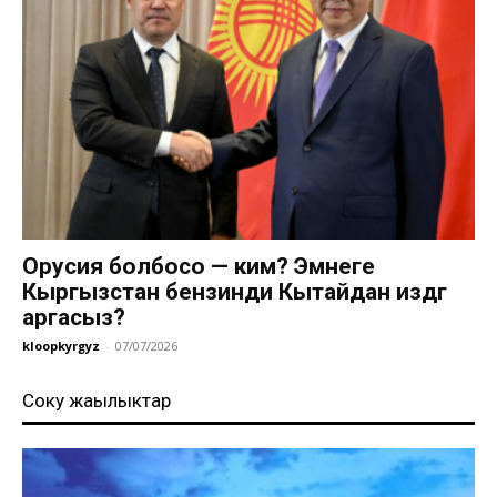
Орусия болбосо — ким? Эмнеге
Кыргызстан бензинди Кытайдан издөөгө
аргасыз?
kloopkyrgyz
-
07/07/2026
Соңку жаңылыктар