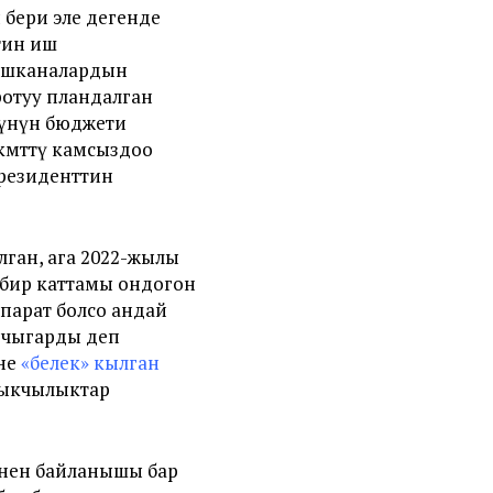
бери эле дегенде
тин иш
ишканалардын
ротуу пландалган
үүнүн бюджети
өкмөттү камсыздоо
президенттин
ган, ага 2022-жылы
 бир каттамы ондогон
ппарат болсо андай
а чыгарды деп
ине
«белек» кылган
зыкчылыктар
енен байланышы бар