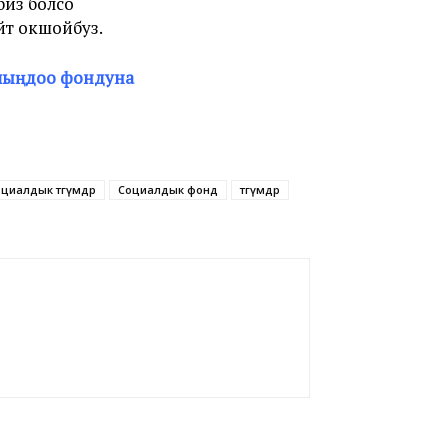
биз болсо
йт окшойбуз.
 чыңдоо фондуна
циалдык төгүмдөр
Социалдык фонд
төгүмдөр