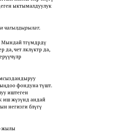
 деген ыктымалдуулук
ри чагылдырылат.
. Мындай төгүмдөрдү
, чет өлкөлүктөр да,
ерүүчүлөр
амсыздандыруу
ыңдоо фондуна түшөт.
луу иштеген
к иш жүзүндө андай
н негизги бөлүгү
23-жылы