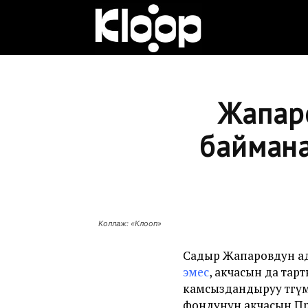
Клооп
кыргызча
Жапар
баймана
|
Кыргызстан
Коллаж: «Клооп»
жаңылыктары
Садыр Жапаровдун а
эмес
, акчасын да та
камсыздандыруу төгү
фондунун акчасын П