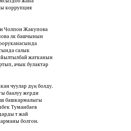
амсыздоо жана
гы коррупция
си Чолпон Жакупова
ова өлкө башчынын
 ооруканасында
сында салык
жайылтылбай жатканын
ртып, ачык булактар
шкан чуулар дүң болду.
гы баалуу жерди
н иш башкармалыгы
ыбек Туманбаев
рды өтө жай
аарманы болгон.