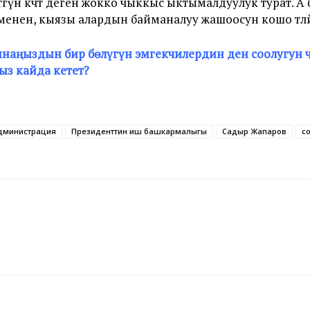
өгүнө көчөт деген жокко чыккыс ыктымалдуулук турат. А 
менен, кыязы алардын байманалуу жашоосун кошо төлө
янаңыздын бир бөлүгүн эмгекчилердин ден соолугун
ыз кайда кетет?
администрация
Президенттин иш башкармалыгы
Садыр Жапаров
со