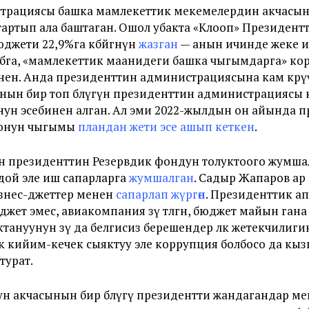
рациясы башка мамлекеттик мекемелердин акчасын 
тартып ала баштаган. Ошол убакта «Клооп» Президент
жети 22,9%га көбөйгөнүн
жазган
— анын ичинде жеке 
бга, «мамлекеттик маанидеги башка чыгымдарга» ко
нен. Анда президенттин администрациясына кам көр
кчанын бир топ бөлүгүн президенттин администрациясы 
ун эсебинен алган. Ал эми 2022-жылдын он айында 
оонун чыгымы
пландан жети эсе ашып кеткен
.
ен президенттин Резервдик фондун толуктоого жумшал
дой эле иш сапарларга
жумшалган
. Садыр Жапаров ар
изнес-джеттер менен
сапарлап жүргөн
. Президенттик а
жет эмес, авиакомпания өзү төлөгөн, бюджет майын ган
актануунун өзү да белгисиз берешендер өлкө жетекчилиг
 кийим-кечек сыяктуу эле коррупция болбосо да кы
турат.
н акчасынын бир бөлүгү президентти жандагандар м