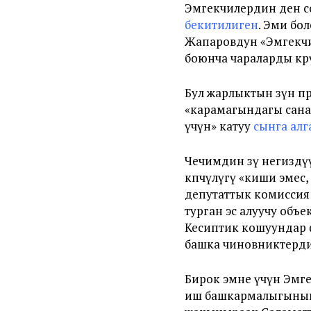
Эмгекчилердин ден с
бекитилиген
. Эми бо
Жапаровдун «
Эмгекч
боюнча чараларды көрү
Бул жарлыктын өзүнө
«карамагындагы
сан
үчүн
»
катуу
сынга алг
Чечимдин өзү негиздү
көпчүлүгү «киши эмес,
депутаттык комиссия
турган эс алуучу об
Кесиптик кошуундар 
башка чиновниктерди
Бирок эмне үчүн
Эмге
иш башкармалыгынын 