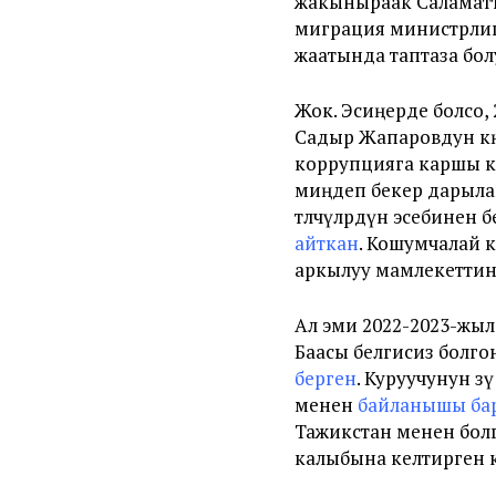
жакыныраак Саламатт
миграция министрли
жаатында таптаза бол
Жок. Эсиңерде болсо
Садыр Жапаровдун көң
коррупцияга каршы к
миңдеп бекер дарыла
төлөөчүлөрдүн эсеби
айткан
. Кошумчалай 
аркылуу мамлекеттин
Ал эми 2022-2023-жылд
Баасы белгисиз болго
берген
. Куруучунун ө
менен
байланышы ба
Тажикстан менен болг
калыбына келтирген 