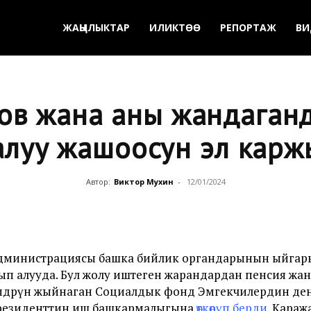
ЖАҢЫЛЫКТАР
ИЛИКТӨӨ
РЕПОРТАЖ
ВИ
ов жана аны жандаган
луу жашоосун эл кар
Автор:
Виктор Мухин
-
12/01/2024
дминистрациясы башка бийлик органдарынын ыйга
ртып алууда. Бул жолу иштеген жарандардан пенсия ж
мдөрүн жыйнаган Социалдык фонд Эмгекчилердин ден
резиденттин иш башкармалыгына
өткөрүп берди
. Караж