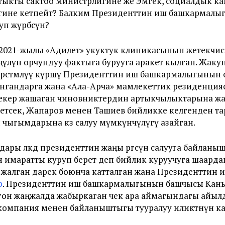
ыкты сактоо министрлигине же Эмгек, социалдык к
гине кетпейт? Балким Президенттин иш башкармалы
уп жүрбөсүн?
, 2021-жылы «Адилет» укуктук клиникасынын жетекчи
үлүн орчундуу фактыга бурууга аракет кылган. Жакуп
өрсөтмөлүү күрөшү Президенттин иш башкармалыгынын
нгандарга жана «Ала-Арча» мамлекеттик резиденция
нен бекер жашаган чиновниктердин артыкчылыктарына 
кетсек, Жапаров менен Ташиев бийликке келгенден та
 чыгымдарына көз салуу мүмкүнчүлүгү азайган.
ары өлкөдө президенттин жаңы өргөөсүн салууга байланы
н имаратты куруп берет деп бийлик куруучуга шаарда
зү жалган дарек боюнча катталган жана Президентти
р
. Президенттин иш башкармалыгынын башчысы Кан
он жаңжалда жабыркаган чек ара аймагындагы айылда
компания менен байланыштыгы тууралуу иликтөөнүн к