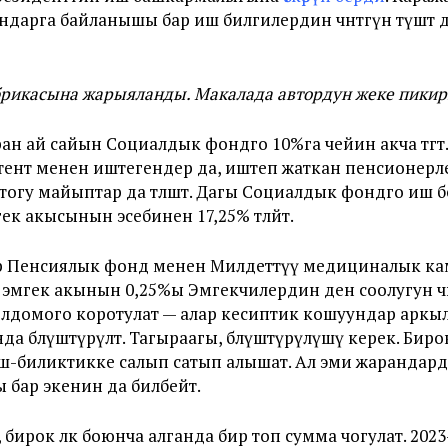
дарга байланышы бар иш билгилердин чөнтөгүнө түшөт
брикасына жарыяланды. Макалада автордун жеке пики
жаран ай сайын Социалдык фондго 10%га чейин акча төгөт
ент менен иштегендер да, иштеп жаткан пенсионерлер да
оптогу майыптар да төлөшөт. Дагы Социалдык фондго иш б
к акысынын эсебинен 17,25% төлөйт.
дөр Пенсиялык фонд менен Милдеттүү медициналык к
 эмгек акынын 0,25%ы Эмгекчилердин ден соолугун ч
олдомого коротулат — алар кесиптик кошуундар аркы
а бөлүштүрүлөт. Тагыраагы, бөлүштүрүлүшү керек. Биро
-биликтикке салып сатып алышат. Ал эми жарандарды
 бар экенин да билбейт.
с, бирок өлкө боюнча алганда бир топ сумма чогулат. 20