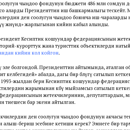
оолугун чыңдоо фондунун бюджети 486 млн сомдун д
лсо аларды Президенттин иш башкармалыгы тескейт.
илердин ден соолугун чыңдоо боюнча иш-чараларды 
ү жөнүндө
» жарлыгынан кийин кабыл алынды.
 президент Кесиптик кошуундар федерациясынын жет
аторий-курорттук жана туристтик объектилерди наты
андан кийин кол койгон
.
ү эле болгондой. Президенттин айтымында, аталган 
 ит келбегидей» абалда, дагы бир бөлүгү сатылып кет
 1993-жылдан бери Кесииптик кошуундар федераци
ъектилердин жарымынан көбү мыйзамсыз сатылып кетк
федерациясынын жетекчилеринин, депутаттардын, м
н тиешеси бар экени айтылган.
кчилердин ден соолугун чыңдоо
фондунун акчасы те
алыш-бериш эсебине кетиши керек? Эмнеге бир тарм