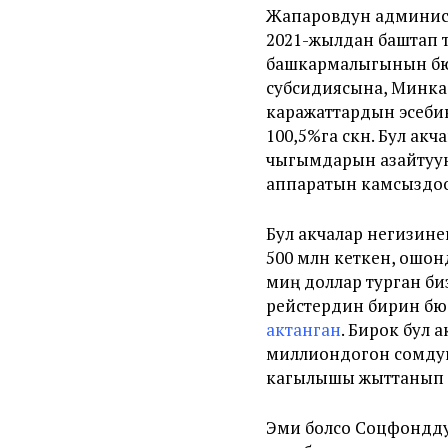
Жапаровдун админист
2021-жылдан баштап 
башкармалыгынын бюд
субсидиясына, Минка
каражаттардын эсеби
100,5%га өскөн. Бул а
чыгымдарын азайтуун
аппаратын камсызд
Бул акчалар негизин
500 млн кеткен, ошон
миң доллар турган б
рейстердин бирин бюд
актанган
. Бирок бул 
миллиондогон сомдук
кагылышы жыттанып 
Эми болсо Соцфондду