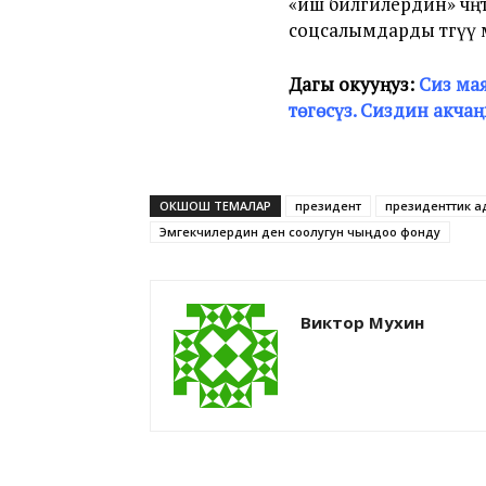
«иш билгилердин» чөңт
соцсалымдарды төгүү 
Дагы окууңуз:
Сиз ма
төгөсүз. Сиздин акчаң
ОКШОШ ТЕМАЛАР
президент
президенттик 
Эмгекчилердин ден соолугун чыңдоо фонду
Виктор Мухин