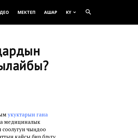
ДЕО
МЕКТЕП
АШАР
KY
дардын
жылайбы?
рым
укуктарын гана
ана медициналык
 соолугун чыңдоо
аттын кайсы бир бөлүгү