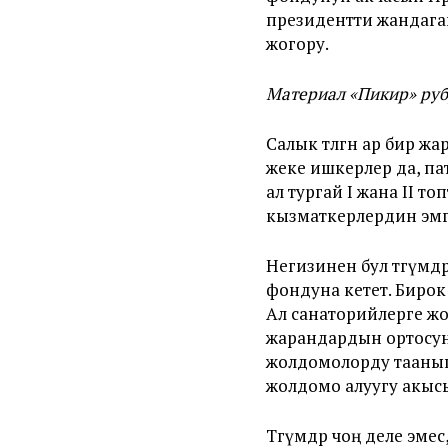
президентти жандаган
жогору.
Материал «Пикир» ру
Салык төлөгөн ар бир 
жеке ишкерлер да, пат
ал тургай I жана II т
кызматкерлердин эмге
Негизинен бул төгүм
фондуна кетет. Бирок
Ал санаторийлерге ж
жарандардын ортосунд
жолдомолорду тааныш
жолдомо алуугу акысы
Төгүмдөр чоң деле эме