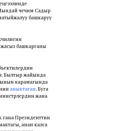
еңгээлинде
 Мындай чечим Садыр
натыйжалуу башкаруу
екчилигин
йжасыз башкарганы
объектилердин
кен. Былтыр жайында
ясынын карамагында
енин
аныктаган
. Буга
инистрлердин жана
к гана
Президенттин
актагы, анан калса