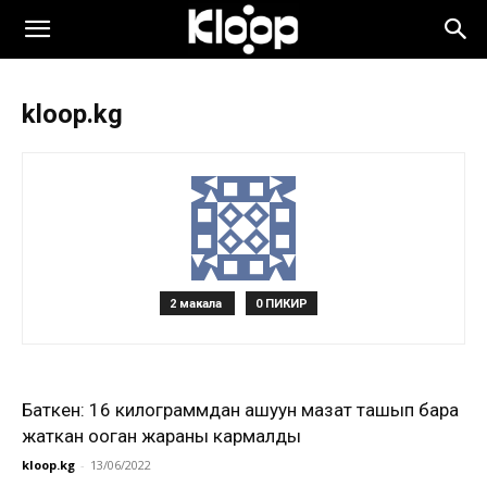
kloop.kg
2 макала
0 ПИКИР
Баткен: 16 килограммдан ашуун маңзат ташып бара
жаткан ооган жараны кармалды
kloop.kg
-
13/06/2022