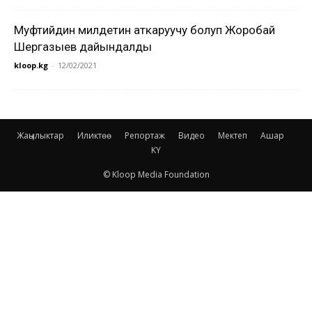
Муфтийдин милдетин аткаруучу болуп Жоробай
Шергазыев дайындалды
kloop.kg
-
12/02/2021
Жаңылыктар
Иликтөө
Репортаж
Видео
Мектеп
Ашар
KY
© Kloop Media Foundation