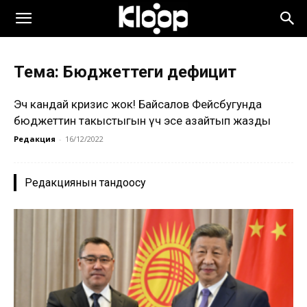
Тема: Бюджеттеги дефицит
Эч кандай кризис жок! Байсалов Фейсбугунда
бюджеттин таңкыстыгын үч эсе азайтып жазды
Редакция
-
16/12/2022
Редакциянын тандоосу