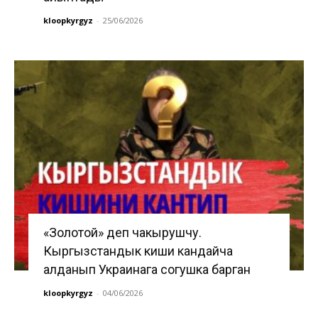
kloopkyrgyz
-
25/06/2026
«Золотой» деп чакырушчу.
Кыргызстандык киши кандайча
алданып Украинага согушка барган
kloopkyrgyz
-
04/06/2026