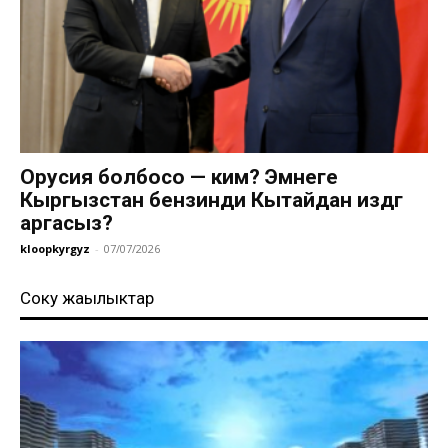
Орусия болбосо — ким? Эмнеге
Кыргызстан бензинди Кытайдан издөөгө
аргасыз?
kloopkyrgyz
-
07/07/2026
Соңку жаңылыктар