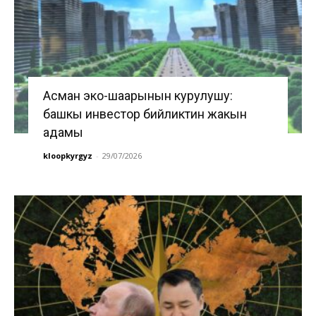
Асман эко-шаарынын курулушу:
башкы инвестор бийликтин жакын
адамы
kloopkyrgyz
-
29/07/2026