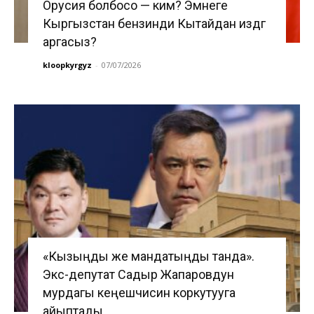
Орусия болбосо — ким? Эмнеге
Кыргызстан бензинди Кытайдан издөөгө
аргасыз?
kloopkyrgyz
-
07/07/2026
«Кызыңды же мандатыңды танда».
Экс-депутат Садыр Жапаровдун
мурдагы кеңешчисин коркутууга
айыптады