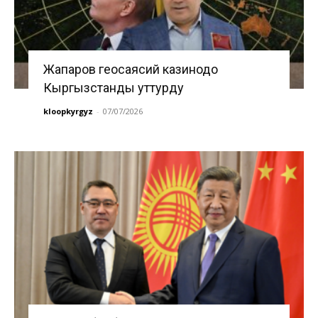
Жапаров геосаясий казинодо
Кыргызстанды уттурду
kloopkyrgyz
-
07/07/2026