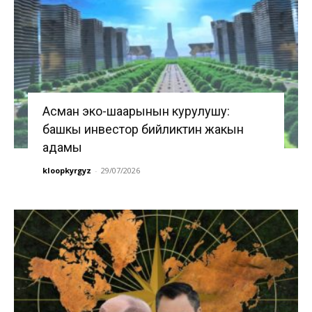
Асман эко-шаарынын курулушу:
башкы инвестор бийликтин жакын
адамы
kloopkyrgyz
-
29/07/2026