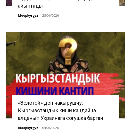
айыптады
kloopkyrgyz
-
25/06/2026
«Золотой» деп чакырушчу.
Кыргызстандык киши кандайча
алданып Украинага согушка барган
kloopkyrgyz
-
04/06/2026