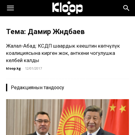
Тема: Дамир Жүндүбаев
Жалал-Абад: КСДП шаардык кеңештин көпчүлүк
коалициясына кирген жок, анткени чогулушка
келбей калды
kloop.kg
-
12/01/2017
Редакциянын тандоосу