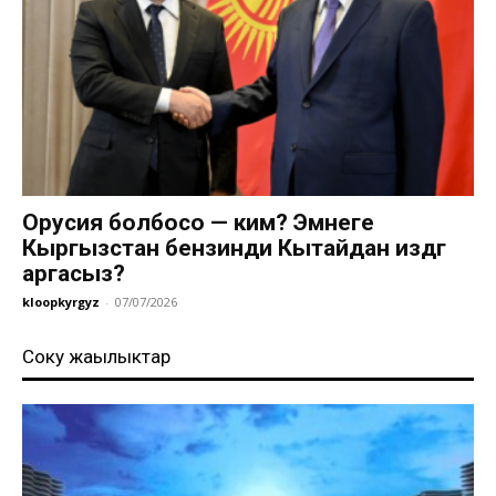
Орусия болбосо — ким? Эмнеге
Кыргызстан бензинди Кытайдан издөөгө
аргасыз?
kloopkyrgyz
-
07/07/2026
Соңку жаңылыктар