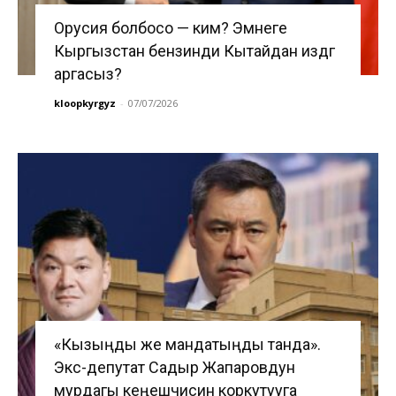
Орусия болбосо — ким? Эмнеге
Кыргызстан бензинди Кытайдан издөөгө
аргасыз?
kloopkyrgyz
-
07/07/2026
«Кызыңды же мандатыңды танда».
Экс-депутат Садыр Жапаровдун
мурдагы кеңешчисин коркутууга