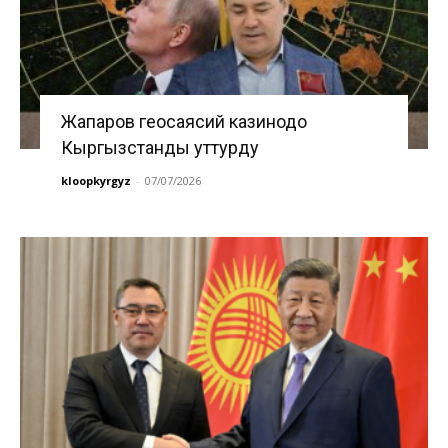
Жапаров геосаясий казинодо
Кыргызстанды уттурду
kloopkyrgyz
-
07/07/2026