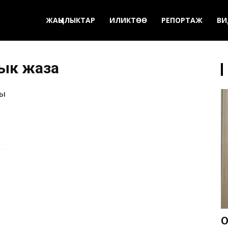
ЖАҢЫЛЫКТАР
ИЛИКТӨӨ
РЕПОРТАЖ
ВИ
ык жаза
ны
О