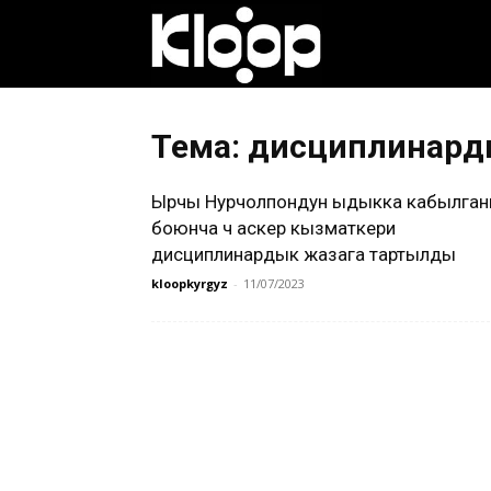
Клооп
кыргызча
Тема: дисциплинард
Ырчы Нурчолпондун ыдыкка кабылга
|
боюнча үч аскер кызматкери
дисциплинардык жазага тартылды
kloopkyrgyz
-
11/07/2023
Кыргызстан
жаңылыктары