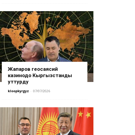
Жапаров геосаясий
казинодо Кыргызстанды
уттурду
kloopkyrgyz
-
07/07/2026