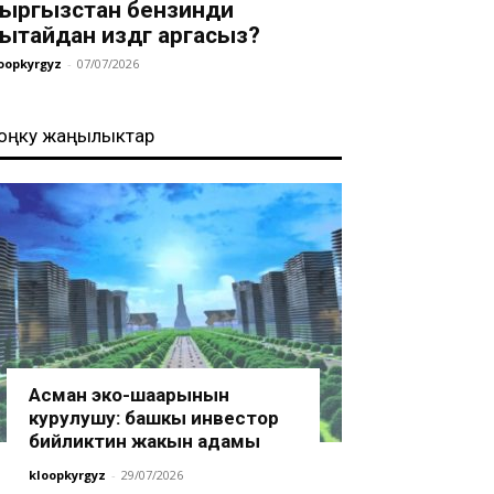
ыргызстан бензинди
ытайдан издөөгө аргасыз?
oopkyrgyz
-
07/07/2026
оңку жаңылыктар
Асман эко-шаарынын
курулушу: башкы инвестор
бийликтин жакын адамы
kloopkyrgyz
-
29/07/2026