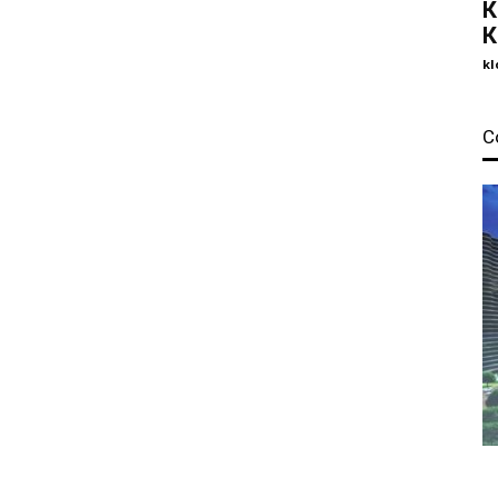
К
К
kl
С