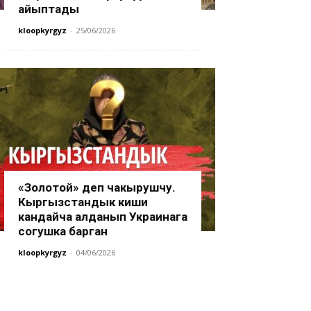
айыптады
kloopkyrgyz
-
25/06/2026
«Золотой» деп чакырушчу.
Кыргызстандык киши
кандайча алданып Украинага
согушка барган
kloopkyrgyz
-
04/06/2026