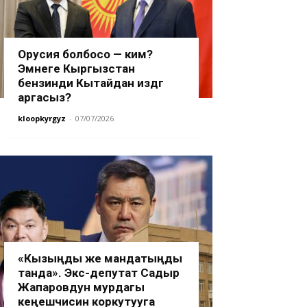
Орусия болбосо — ким?
Эмнеге Кыргызстан
бензинди Кытайдан издөөгө
аргасыз?
kloopkyrgyz
-
07/07/2026
«Кызыңды же мандатыңды
танда». Экс-депутат Садыр
Жапаровдун мурдагы
кеңешчисин коркутууга