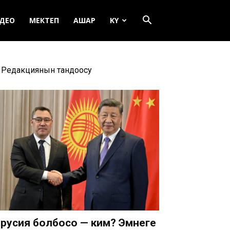
ДЕО
МЕКТЕП
АШАР
KY
Редакциянын тандоосу
русия болбосо — ким? Эмнеге