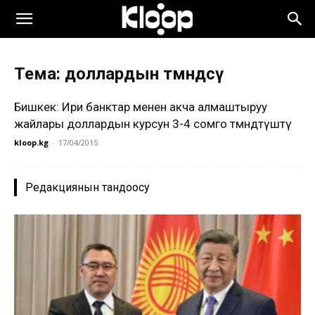
Тема: доллардын төмөндөөсү
Бишкек: Ири банктар менен акча алмаштыруу
жайлары доллардын курсун 3-4 сомго төмөндөтүштү
kloop.kg
-
17/04/2015
Редакциянын тандоосу