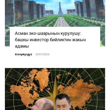
Асман эко-шаарынын курулушу:
башкы инвестор бийликтин жакын
адамы
kloopkyrgyz
-
29/07/2026