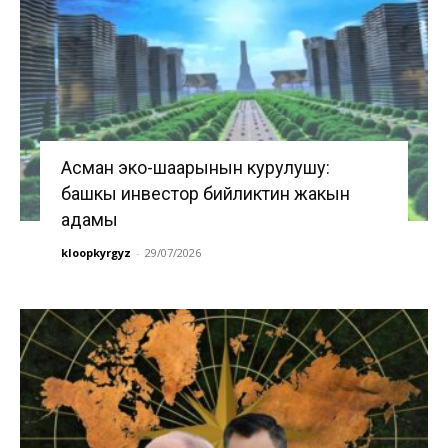
Асман эко-шаарынын курулушу:
башкы инвестор бийликтин жакын
адамы
kloopkyrgyz
-
29/07/2026