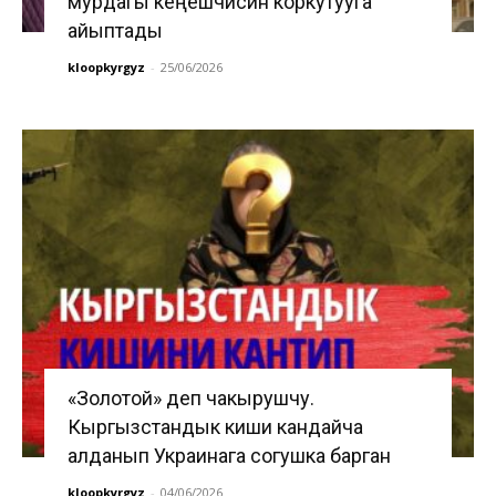
мурдагы кеңешчисин коркутууга
айыптады
kloopkyrgyz
-
25/06/2026
«Золотой» деп чакырушчу.
Кыргызстандык киши кандайча
алданып Украинага согушка барган
kloopkyrgyz
-
04/06/2026