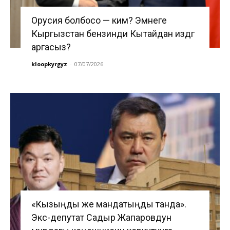
Орусия болбосо — ким? Эмнеге
Кыргызстан бензинди Кытайдан издөөгө
аргасыз?
kloopkyrgyz
-
07/07/2026
«Кызыңды же мандатыңды танда».
Экс-депутат Садыр Жапаровдун