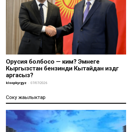
Орусия болбосо — ким? Эмнеге
Кыргызстан бензинди Кытайдан издөөгө
аргасыз?
kloopkyrgyz
-
07/07/2026
Соңку жаңылыктар