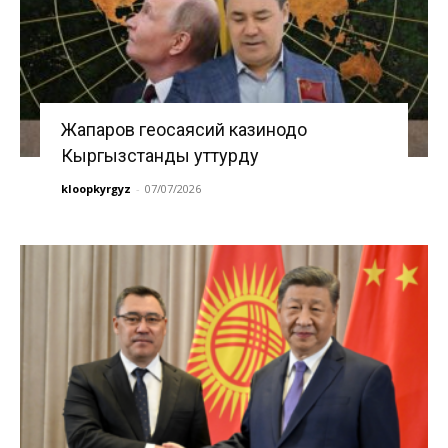
Жапаров геосаясий казинодо
Кыргызстанды уттурду
kloopkyrgyz
-
07/07/2026