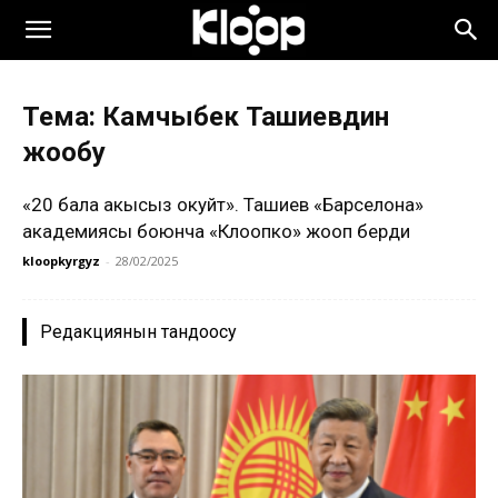
Тема: Камчыбек Ташиевдин
жообу
«20 бала акысыз окуйт». Ташиев «Барселона»
академиясы боюнча «Клоопко» жооп берди
kloopkyrgyz
-
28/02/2025
Редакциянын тандоосу