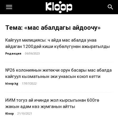
Тема: «мас абалдагы айдоочу»
Кайгуул милициясы: Үч айда мас абалда унаа
айдаган 1200дөй киши күбөлүгүнөн ажыратылды
Редакция
-
06/06/2023
№26 колониянын жетекчи орун басары мас абалда
кайгуул кызматынын эки унаасын коюп кетти
kloop.kg
-
17/07/2022
ИИМ тогуз ай ичинде жол кырсыгынан 600гө
жакын адам көз жумганын айтты
Kloop
-
21/10/2021