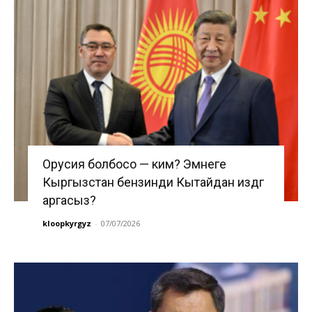
Орусия болбосо — ким? Эмнеге
Кыргызстан бензинди Кытайдан издөөгө
аргасыз?
kloopkyrgyz
-
07/07/2026