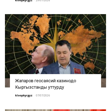
kloopkyrgyz
-
29/07/2026
Жапаров геосаясий казинодо
Кыргызстанды уттурду
kloopkyrgyz
-
07/07/2026