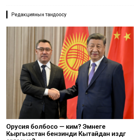
Редакциянын тандоосу
Орусия болбосо — ким? Эмнеге
Кыргызстан бензинди Кытайдан издөөгө