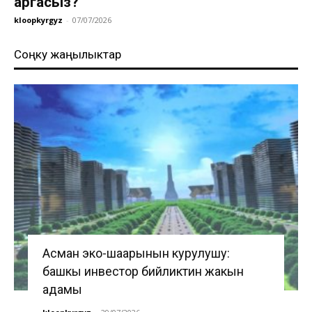
аргасыз?
kloopkyrgyz
-
07/07/2026
Соңку жаңылыктар
Асман эко-шаарынын курулушу:
башкы инвестор бийликтин жакын
адамы