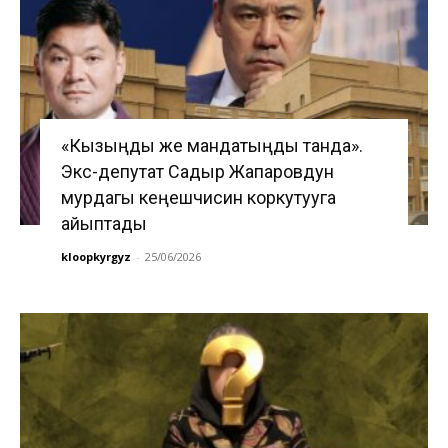
«Кызыңды же мандатыңды танда».
Экс-депутат Садыр Жапаровдун
мурдагы кеңешчисин коркутууга
айыптады
kloopkyrgyz
-
25/06/2026