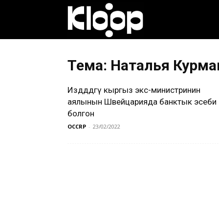
Клооп
кыргызча
Тема: Наталья Курма
Издөөдөдөгү кыргыз экс-министринин
|
аялынын Швейцарияда банктык эсеби
болгон
OCCRP
-
23/02/2022
Кыргызстан
жаңылыктары