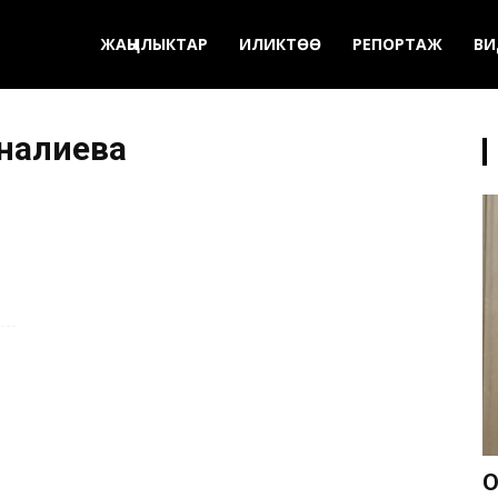
ЖАҢЫЛЫКТАР
ИЛИКТӨӨ
РЕПОРТАЖ
ВИ
налиева
О