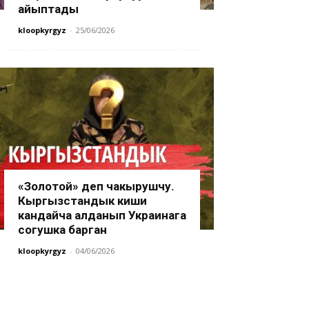
айыптады
kloopkyrgyz
-
25/06/2026
«Золотой» деп чакырушчу.
Кыргызстандык киши
кандайча алданып Украинага
согушка барган
kloopkyrgyz
-
04/06/2026