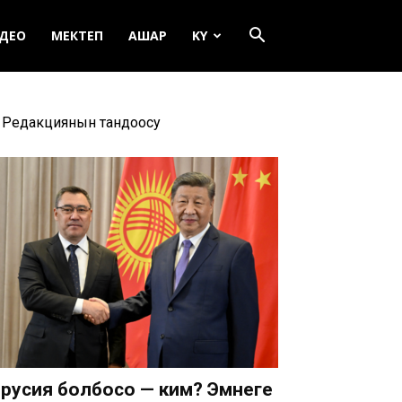
ДЕО
МЕКТЕП
АШАР
KY
Редакциянын тандоосу
русия болбосо — ким? Эмнеге