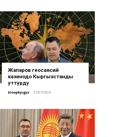
Жапаров геосаясий
казинодо Кыргызстанды
уттурду
kloopkyrgyz
-
07/07/2026