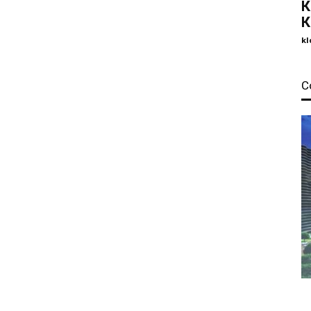
К
К
kl
С