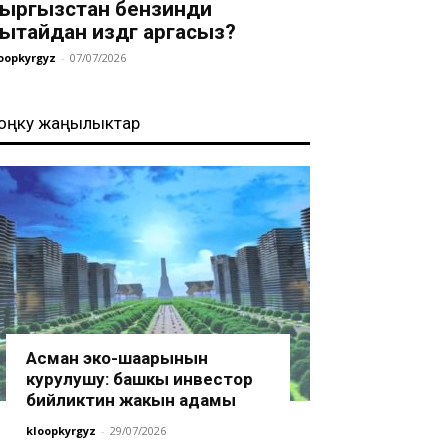
ыргызстан бензинди
ытайдан издөөгө аргасыз?
oopkyrgyz
-
07/07/2026
оңку жаңылыктар
Асман эко-шаарынын
курулушу: башкы инвестор
бийликтин жакын адамы
kloopkyrgyz
-
29/07/2026