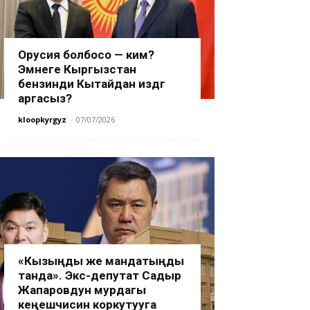
Орусия болбосо — ким?
Эмнеге Кыргызстан
бензинди Кытайдан издөөгө
аргасыз?
kloopkyrgyz
-
07/07/2026
«Кызыңды же мандатыңды
танда». Экс-депутат Садыр
Жапаровдун мурдагы
кеңешчисин коркутууга