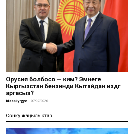
Орусия болбосо — ким? Эмнеге
Кыргызстан бензинди Кытайдан издөөгө
аргасыз?
kloopkyrgyz
-
07/07/2026
Соңку жаңылыктар