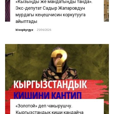
«Кызыңды же мандатыңды танда».
Экс-депутат Садыр Жапаровдун
мурдагы кеңешчисин коркутууга
айыптады
kloopkyrgyz
-
25/06/2026
«Золотой» деп чакырушчу.
Кыргызстандык киши кандайча