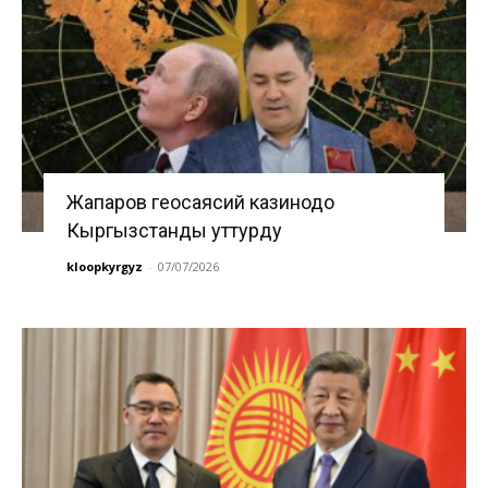
Жапаров геосаясий казинодо
Кыргызстанды уттурду
kloopkyrgyz
-
07/07/2026