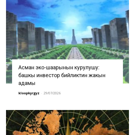
Асман эко-шаарынын курулушу:
башкы инвестор бийликтин жакын
адамы
kloopkyrgyz
-
29/07/2026