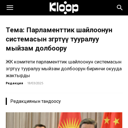
Тема: Парламенттик шайлоонун
системасын өзгөртүү тууралуу
мыйзам долбоору
ЖК комитети парламенттик шайлоонун системасын
өзгөртүү тууралуу мыйзам долбоорун биринчи окууда
жактырды
Редакция
-
18/03/2025
Редакциянын тандоосу