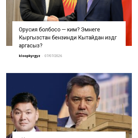
Орусия болбосо — ким? Эмнеге
Кыргызстан бензинди Кытайдан издөөгө
аргасыз?
kloopkyrgyz
-
07/07/2026