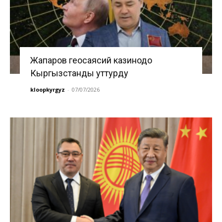
Жапаров геосаясий казинодо
Кыргызстанды уттурду
kloopkyrgyz
-
07/07/2026