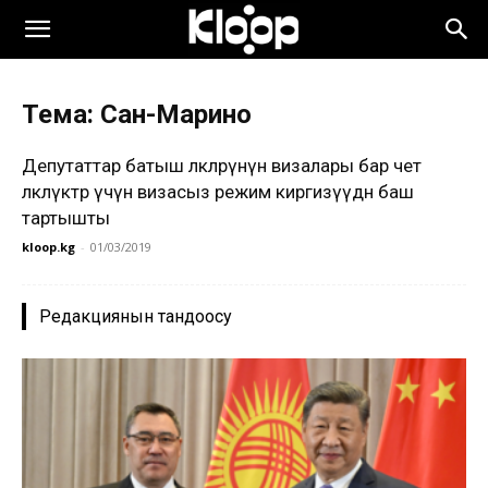
Тема: Сан-Марино
Депутаттар батыш өлкөлөрүнүн визалары бар чет
өлкөлүктөр үчүн визасыз режим киргизүүдөн баш
тартышты
kloop.kg
-
01/03/2019
Редакциянын тандоосу