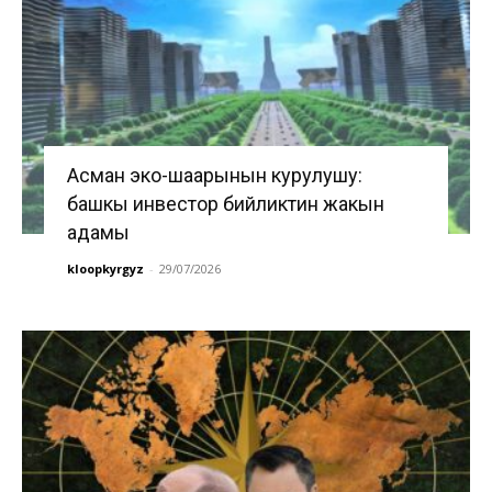
Асман эко-шаарынын курулушу:
башкы инвестор бийликтин жакын
адамы
kloopkyrgyz
-
29/07/2026