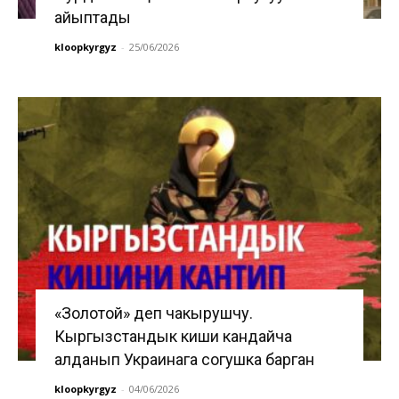
айыптады
kloopkyrgyz
-
25/06/2026
«Золотой» деп чакырушчу.
Кыргызстандык киши кандайча
алданып Украинага согушка барган
kloopkyrgyz
-
04/06/2026