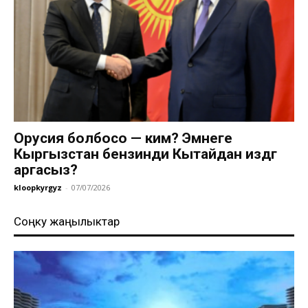
Орусия болбосо — ким? Эмнеге
Кыргызстан бензинди Кытайдан издөөгө
аргасыз?
kloopkyrgyz
-
07/07/2026
Соңку жаңылыктар