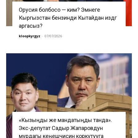
Орусия болбосо — ким? Эмнеге
Кыргызстан бензинди Кытайдан издөөгө
аргасыз?
kloopkyrgyz
-
07/07/2026
«Кызыңды же мандатыңды танда».
Экс-депутат Садыр Жапаровдун
мурдагы кеңешчисин коркутууга