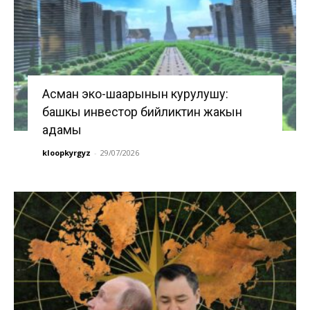
Асман эко-шаарынын курулушу:
башкы инвестор бийликтин жакын
адамы
kloopkyrgyz
-
29/07/2026