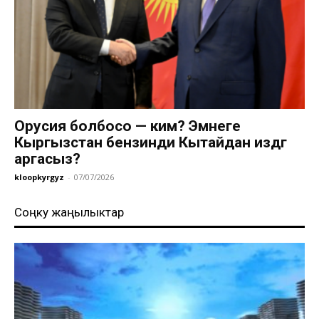
Орусия болбосо — ким? Эмнеге
Кыргызстан бензинди Кытайдан издөөгө
аргасыз?
kloopkyrgyz
-
07/07/2026
Соңку жаңылыктар