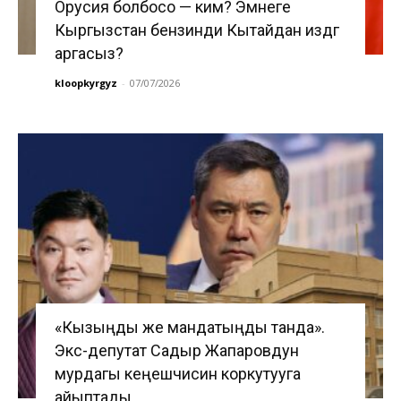
Орусия болбосо — ким? Эмнеге
Кыргызстан бензинди Кытайдан издөөгө
аргасыз?
kloopkyrgyz
-
07/07/2026
«Кызыңды же мандатыңды танда».
Экс-депутат Садыр Жапаровдун
мурдагы кеңешчисин коркутууга
айыптады