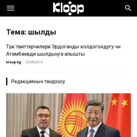
Тема: шылдың
Түрк твиттерчилери Эрдоганды колдогондугу үчүн
Атамбаевди шылдыңга алышты
kloop.kg
-
12/08/2014
Редакциянын тандоосу