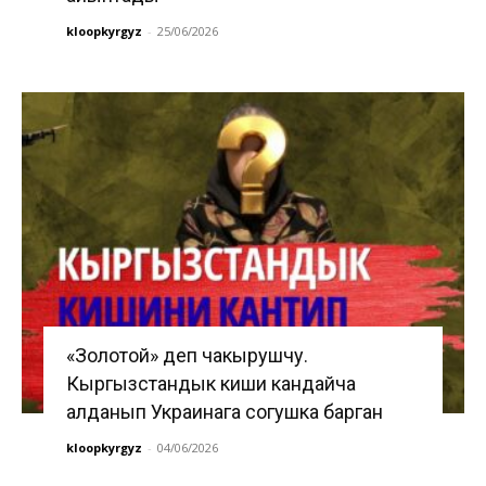
kloopkyrgyz
-
25/06/2026
«Золотой» деп чакырушчу.
Кыргызстандык киши кандайча
алданып Украинага согушка барган
kloopkyrgyz
-
04/06/2026