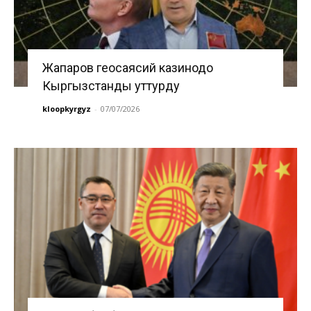
Жапаров геосаясий казинодо
Кыргызстанды уттурду
kloopkyrgyz
-
07/07/2026