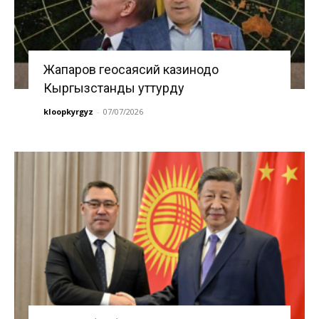
Жапаров геосаясий казинодо
Кыргызстанды уттурду
kloopkyrgyz
-
07/07/2026