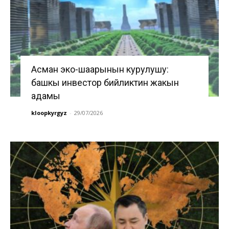
Асман эко-шаарынын курулушу:
башкы инвестор бийликтин жакын
адамы
kloopkyrgyz
-
29/07/2026