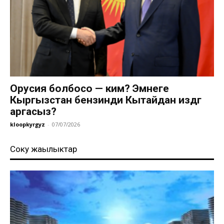
Орусия болбосо — ким? Эмнеге
Кыргызстан бензинди Кытайдан издөөгө
аргасыз?
kloopkyrgyz
-
07/07/2026
Соңку жаңылыктар