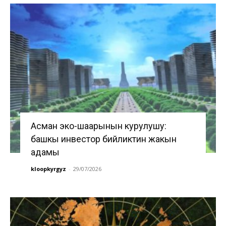
Асман эко-шаарынын курулушу:
башкы инвестор бийликтин жакын
адамы
kloopkyrgyz
-
29/07/2026