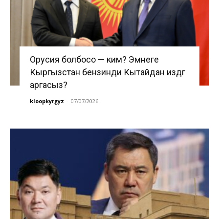
Орусия болбосо — ким? Эмнеге
Кыргызстан бензинди Кытайдан издөөгө
аргасыз?
kloopkyrgyz
-
07/07/2026