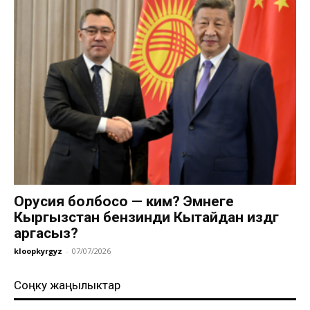
Орусия болбосо — ким? Эмнеге
Кыргызстан бензинди Кытайдан издөөгө
аргасыз?
kloopkyrgyz
-
07/07/2026
Соңку жаңылыктар