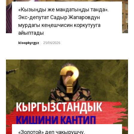
«Кызыңды же мандатыңды танда».
Экс-депутат Садыр Жапаровдун
мурдагы кеңешчисин коркутууга
айыптады
kloopkyrgyz
-
25/06/2026
«Золотой» деп чакырушчу.