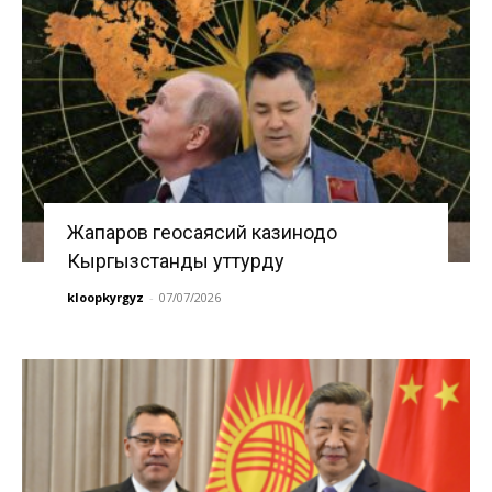
Жапаров геосаясий казинодо
Кыргызстанды уттурду
kloopkyrgyz
-
07/07/2026