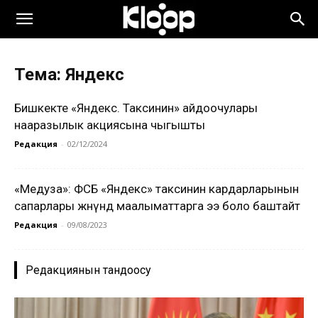
Тема: Яндекс
Бишкекте «Яндекс. Таксинин» айдоочулары
нааразылык акциясына чыгышты
Редакция
-
02/12/2024
«Медуза»: ФСБ «Яндекс» таксинин кардарларынын
сапарлары жөнүндө маалыматтарга ээ боло баштайт
Редакция
-
09/08/2023
Редакциянын тандоосу