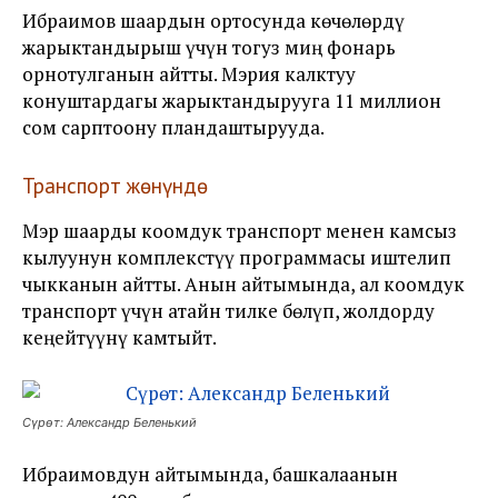
Ибраимов шаардын ортосунда көчөлөрдү
жарыктандырыш үчүн тогуз миң фонарь
орнотулганын айтты. Мэрия калктуу
конуштардагы жарыктандырууга 11 миллион
сом сарптоону пландаштырууда.
Транспорт жөнүндө
Мэр шаарды коомдук транспорт менен камсыз
кылуунун комплекстүү программасы иштелип
чыкканын айтты. Анын айтымында, ал коомдук
транспорт үчүн атайн тилке бөлүп, жолдорду
кеңейтүүнү камтыйт.
Сүрөт: Александр Беленький
Ибраимовдун айтымында, башкалаанын