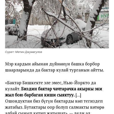
Сүрөт: Метин Джумагулов
Мэр кардын айынан дүйнөнүн башка борбор
шаарларында да бактар кулай турганын айтты.
«Бактар Бишкекте эле эмес, Нью-Йоркто да
кулайт.
Биздин бактар чачтарачка акыркы эки
жыл бою барбаган киши сыяктуу.
[…]
Ошондуктан биз бүгүн бактарды көп тегиздеп
жатабыз. Бутактары оор болуп салмакты көтөрө
албай сынып кетип жатышат», — деди ал.