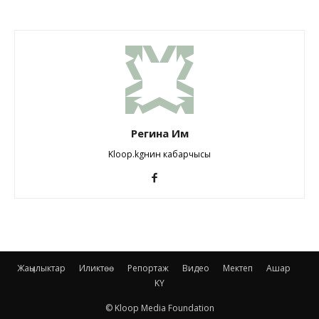
Регина Им
Kloop.kgнин кабарчысы
Жаңылыктар
Иликтөө
Репортаж
Видео
Мектеп
Ашар
KY
© Kloop Media Foundation