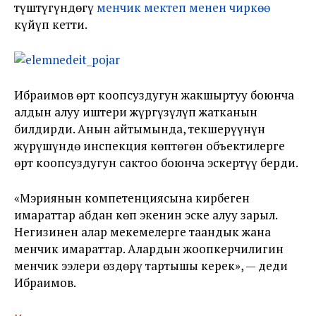
түштүгүндөгү
менчик мектеп менен чиркөө
күйүп кетти.
Ибраимов өрт коопсуздугун жакшыртуу боюнча
алдын алуу иштери жүргүзүлүп жатканын
билдирди. Анын айтымында, текшерүүнүн
жүрүшүндө инспекция көптөгөн объектилерге
өрт коопсуздугун сактоо боюнча эскертүү берди.
«Мэриянын компетенциясына кирбеген
имараттар абдан көп экенин эске алуу зарыл.
Негизинен алар мекемелерге таандык жана
менчик имараттар. Алардын жоопкерчилигин
менчик ээлери өздөрү тартышы керек», — деди
Ибраимов.