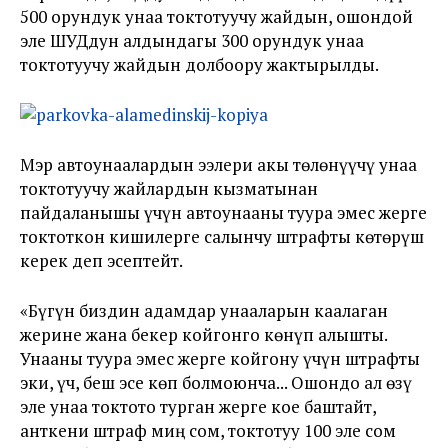
500 орундук унаа токтотуучу жайдын, ошондой
эле ШУДдун алдындагы 300 орундук унаа
токтотуучу жайдын долбоору жактырылды.
Мэр автоунаалардын ээлери акы төлөнүүчү унаа
токтотуучу жайлардын кызматынан
пайдаланышы үчүн автоунааны туура эмес жерге
токтоткон кишилерге салынчу штрафты көтөрүш
керек деп эсептейт.
«
Бүгүн биздин адамдар унааларын каалаган
жерине жана бекер койгонго көнүп алышты.
Унааны туура эмес жерге койгону үчүн штрафты
эки, үч, беш эсе көп болмоюнча... Ошондо ал өзү
эле унаа токтото турган жерге кое баштайт,
анткени штраф миң сом, токтотуу 100 эле сом