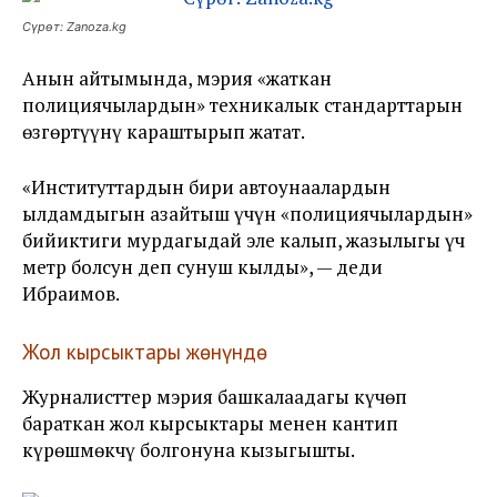
Сүрөт: Zanoza.kg
Анын айтымында, мэрия «жаткан
полициячылардын» техникалык стандарттарын
өзгөртүүнү караштырып жатат.
«Институттардын бири автоунаалардын
ылдамдыгын азайтыш үчүн «полициячылардын»
бийиктиги мурдагыдай эле калып, жазылыгы үч
метр болсун деп сунуш кылды», — деди
Ибраимов.
Жол кырсыктары жөнүндө
Журналисттер мэрия башкалаадагы күчөп
бараткан жол кырсыктары менен кантип
күрөшмөкчү болгонуна кызыгышты.