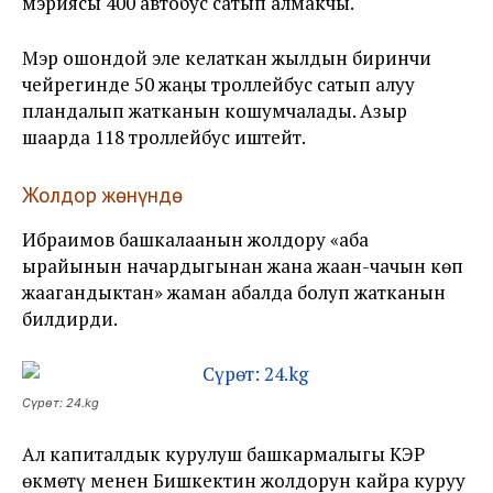
мэриясы 400 автобус сатып алмакчы.
Мэр ошондой эле келаткан жылдын биринчи
чейрегинде 50 жаңы троллейбус сатып алуу
пландалып жатканын кошумчалады. Азыр
шаарда 118 троллейбус иштейт.
Жолдор жөнүндө
Ибраимов башкалаанын жолдору «аба
ырайынын начардыгынан жана жаан-чачын көп
жаагандыктан» жаман абалда болуп жатканын
билдирди.
Сүрөт: 24.kg
Ал капиталдык курулуш башкармалыгы КЭР
өкмөтү менен Бишкектин жолдорун кайра куруу