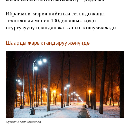
Ибраимов мэрия кийинки сезондо жаңы
технология менен 100дөн ашык көчөт
отургузууну пландап жатканын кошумчалады.
Шаарды жарыктандыруу жөнүндө
Сүрөт: Алена Михеева