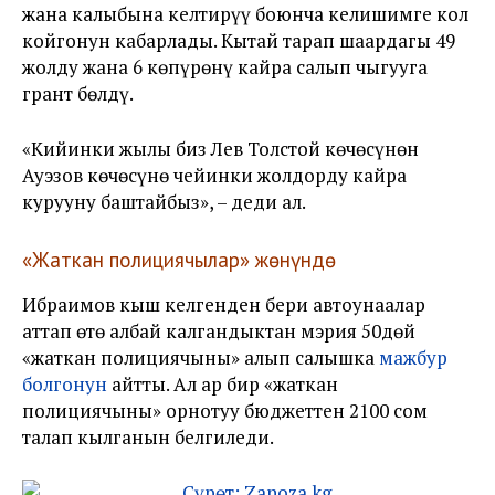
жана калыбына келтирүү боюнча келишимге кол
койгонун кабарлады. Кытай тарап шаардагы 49
жолду жана 6 көпүрөнү кайра салып чыгууга
грант бөлдү.
«Кийинки жылы биз Лев Толстой көчөсүнөн
Ауэзов көчөсүнө чейинки жолдорду кайра
курууну баштайбыз», – деди ал.
«Жаткан полициячылар» жөнүндө
Ибраимов кыш келгенден бери автоунаалар
аттап өтө албай калгандыктан мэрия
50дөй
«жаткан полициячыны» алып салышка
мажбур
болгонун
айтты. Ал ар бир «жаткан
полициячыны» орнотуу бюджеттен 2100 сом
талап кылганын белгиледи.