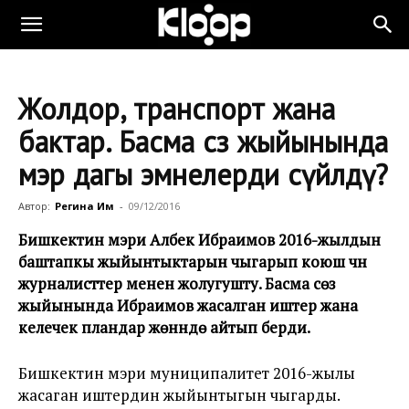
Жолдор, транспорт жана
бактар. Басма сөз жыйынында
мэр дагы эмнелерди сүйлөдү?
Автор:
Регина Им
-
09/12/2016
Бишкектин мэри Албек Ибраимов 2016-жылдын
баштапкы жыйынтыктарын чыгарып коюш үчүн
журналисттер менен жолугушту. Басма сөз
жыйынында Ибраимов жасалган иштер жана
келечек пландар жөнүндө айтып берди.
Бишкектин мэри муниципалитет 2016-жылы
жасаган иштердин жыйынтыгын чыгарды.