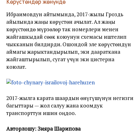
Көрүстөндөр жөнүндө
Ибраимовдун айтымында, 2017-жылы Гроздь
айылында жаңы көрүстөн ачылат. Ал жаңы
көрүстөндө мүрзөлөр так номерлери менен
жайгашкыдай сөөк коюунун схемасы иштелип
чыкканын билдирди. Ошондой эле көрүстөндүн
аймагы жарыктандырылып, эки даараткана
жайгаштырылып, сугат үчүн эки цистерна
коюлат.
2017-жылга карата шаардын өнүгүшүнүн негизги
багыттары — жол салуу жана коомдук
транспорттун ишин оңдоо.
Авторлошу: Зияра Шарипова