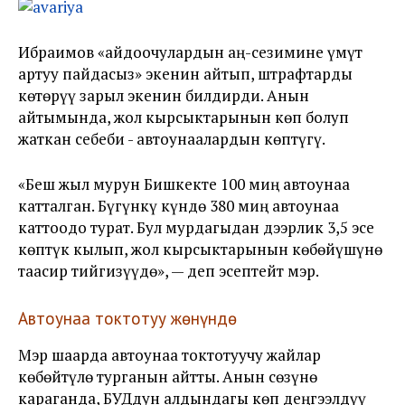
Ибраимов «айдоочулардын аң-сезимине үмүт
артуу пайдасыз» экенин айтып, штрафтарды
көтөрүү зарыл экенин билдирди. Анын
айтымында, жол кырсыктарынын көп болуп
жаткан себеби - автоунаалардын көптүгү.
«Беш жыл мурун Бишкекте 100 миң автоунаа
катталган. Бүгүнкү күндө 380 миң автоунаа
каттоодо турат. Бул мурдагыдан дээрлик 3,5 эсе
көптүк кылып, жол кырсыктарынын көбөйүшүнө
таасир тийгизүүдө», — деп эсептейт мэр.
Автоунаа токтотуу жөнүндө
Мэр шаарда автоунаа токтотуучу жайлар
көбөйтүлө турганын айтты. Анын сөзүнө
караганда, БУДдун алдындагы көп деңгээлдүү