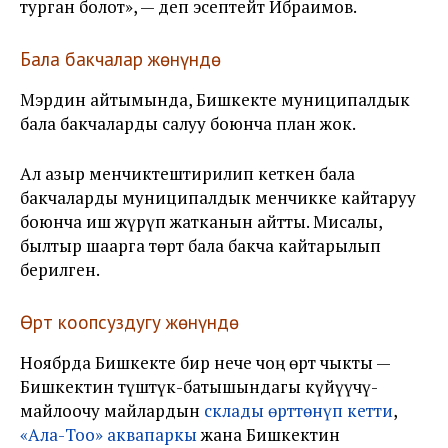
турган болот
», — деп эсептейт Ибраимов.
Бала бакчалар жөнүндө
Мэрдин айтымында, Бишкекте муниципалдык
бала бакчаларды салуу боюнча план жок.
Ал азыр менчиктештирилип кеткен бала
бакчаларды муниципалдык менчикке кайтаруу
боюнча иш жүрүп жатканын айтты. Мисалы,
былтыр шаарга төрт бала бакча кайтарылып
берилген.
Өрт коопсуздугу жөнүндө
Ноябрда Бишкекте бир нече чоң өрт чыкты —
Бишкектин түштүк-батышындагы күйүүчү-
майлоочу майлардын
склады өрттөнүп кетти
,
«Ала-Тоо» аквапаркы
жана Бишкектин