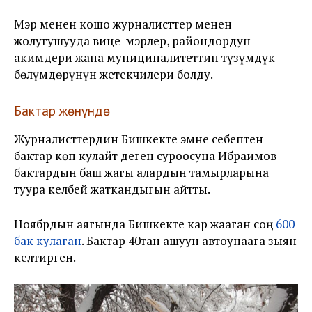
Мэр менен кошо журналисттер менен
жолугушууда вице-мэрлер, райондордун
акимдери жана муниципалитеттин түзүмдүк
бөлүмдөрүнүн жетекчилери болду.
Бактар жөнүндө
Журналисттердин Бишкекте эмне себептен
бактар көп кулайт деген суроосуна Ибраимов
бактардын баш жагы алардын тамырларына
туура келбей жаткандыгын айтты.
Ноябрдын аягында Бишкекте кар жааган соң
600
бак кулаган
. Бактар 40тан ашуун автоунаага зыян
келтирген.