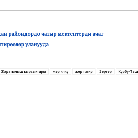
кан райондордо чатыр мектептерди ачат
тирөөлөр уланууда
Жаратылыш кырсыктары
жер көчкү
жер титир
Зергер
Курбу-Таш