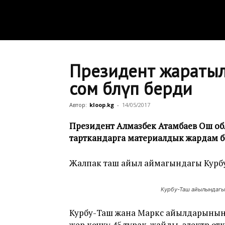
Президент жаратыл
сом бөлүп берди
Автор:
kloop.kg
-
14/05/2017
Президент Алмазбек Атамбаев Ош об
тарткандарга материалдык жардам б
Жалпак таш айыл аймагындагы Курб
Курбу-Таш айылындагы
Курбу-Таш жана Маркс айылдарынын
жер көчкү 45 турак-жайды, электр ө