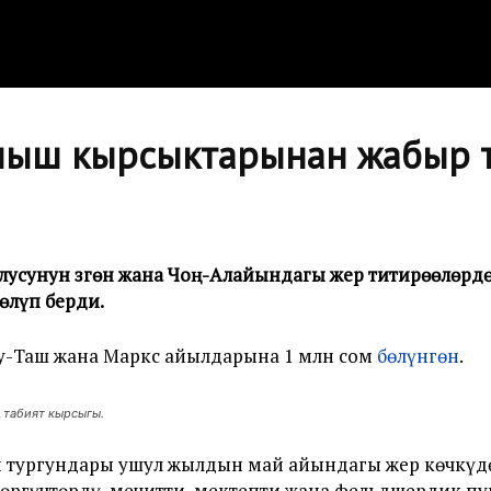
ыш кырсыктарынан жабыр т
лусунун Өзгөн жана Чоң-Алайындагы жер титирөөлөрд
өлүп берди.
у-Таш жана Маркс айылдарына 1 млн сом
бөлүнгөн
.
 табият кырсыгы.
 тургундары ушул жылдын май айындагы жер көчкүдө
ткөргүчтөрдү, мечитти, мектепти жана фельдшердик п