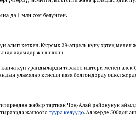
на да 1 млн сом бөлүнгөн.
н алып кеткен. Кырсык 29-апрель күнү эртең менен ж
ысында адамдар жашашкан.
канча күн урандыларды тазалоо иштери менен алек б
тандын уламалар кеңеши каза болгондорду ошол жерд
титирөөдөн жабыр тарткан Чоң-Алай районунун айылд
атырларда жашоого
туура келүүдө
. Ал жерде 500дөн а