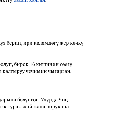
үз берип, ири көлөмдөгү жер көчкү
олуп, бирок 16 кишинин сөөгү
е калтыруу чечимин чыгарган.
арына бөлүнгөн. Учурда Чоң-
шык турак-жай жана оорукана