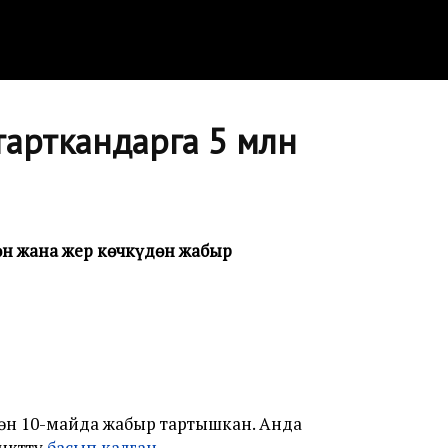
арткандарга 5 млн
өн жана жер көчкүдөн жабыр
н 10-майда жабыр тартышкан. Анда
унктту
басып калган
.