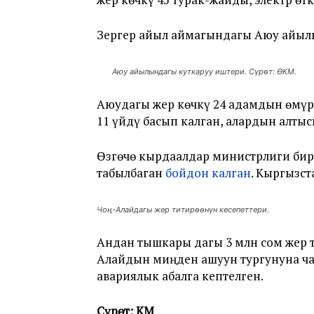
Зергер айыл аймагындагы Аюу айылы
Аюу айылындагы куткаруу иштери. Сүрөт: ӨКМ.
Аюудагы жер көчкү 24 адамдын өмүрү
11 үйдү басып калган, алардын алт
Өзгөчө кырдаалдар министрлиги бир 
табылбаган
бойдон калган
. Кыргызс
Чоң-Алайдагы жер титирөөнүн кесепеттери.
Андан тышкары дагы 3 млн сом жер 
Алайдын миңден ашуун тургунуна ч
авариялык абалга кептелген.
Сүрөт: ӨКМ