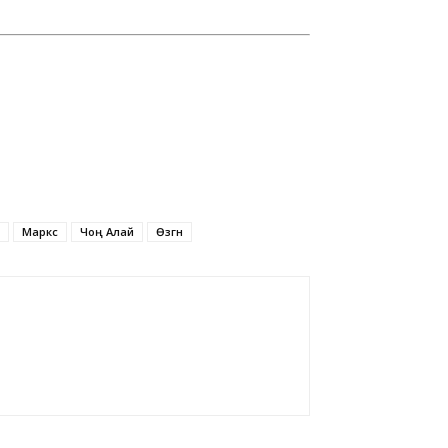
Маркс
Чоң Алай
Өзгөн