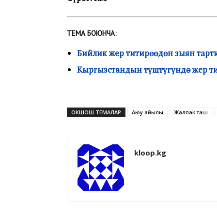
ТЕМА БОЮНЧА:
Бийлик жер титирөөдөн зыян тарт
Кыргызстандын түштүгүндө жер ти
ОКШОШ ТЕМАЛАР
Аюу айылы
Жалпак таш
kloop.kg