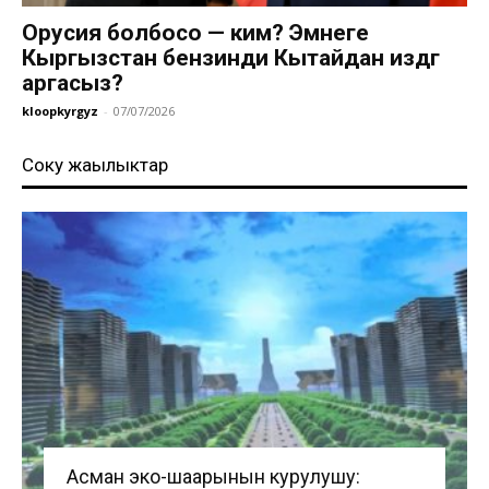
Орусия болбосо — ким? Эмнеге
Кыргызстан бензинди Кытайдан издөөгө
аргасыз?
kloopkyrgyz
-
07/07/2026
Соңку жаңылыктар
Асман эко-шаарынын курулушу: