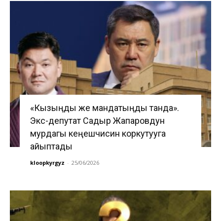
«Кызыңды же мандатыңды танда».
Экс-депутат Садыр Жапаровдун
мурдагы кеңешчисин коркутууга
айыптады
kloopkyrgyz
-
25/06/2026