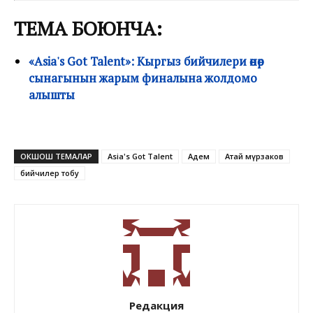
ТЕМА БОЮНЧА:
«Asia's Got Talent»: Кыргыз бийчилери өнөр
сынагынын жарым финалына жолдомо
алышты
ОКШОШ ТЕМАЛАР
Asia's Got Talent
Адем
Атай Өмүрзаков
бийчилер тобу
Редакция