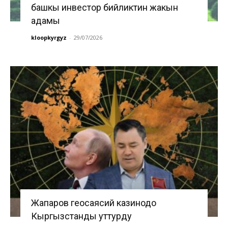
башкы инвестор бийликтин жакын
адамы
kloopkyrgyz
-
29/07/2026
Жапаров геосаясий казинодо
Кыргызстанды уттурду