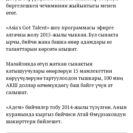
биргелешкен чечиминин жыйынтыгы менен
өтөт.
«Asia's Got Talent» шоу программасы эфирге
алгачкы жолу 2015-жылы чыккан. Бул сынакта
ырчы, бийчи жана башка өнөр адамдары өз
таланттарын көрсөтө алышат.
Малайзияда өтүп жаткан сынактын
катышуучулары өнөрлөрүн 15 мамлекеттин
көрүүчүлөрүнө тартуулоодон тышкары, 100 миң
АКШ доллар өлчөмүндөгү баш байге үчүн ат
салышат.
«Адем» бийчилер тобу 2014-жылы түзүлгөн. Анын
курамында кыргыз бийчиси Атай Өмүрзаковдун
шакирттери бийлешет.