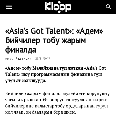
«Asia's Got Talent»: «Адем»
бийчилер тобу жарым
финалда
Автор:
Редакция
-
23/11/2017
«Адем» тобу Малайзияда өтүп жаткан «Asia's Got
Talent» шоу программасынын финалына өтүш
үчүн ат салышууда.
Бийчилер жарым финалда музейдеги көрүнүштү
чагылдырышкан. Өз өнөрүн тартуулаган кыргыз
бийчилерине калыстар тобу ордуларынан туруп
кол чаап, оң бааларын беришкен.