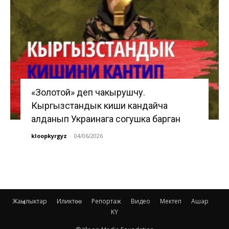
«Золотой» деп чакырушчу.
Кыргызстандык киши кандайча
алданып Украинага согушка барган
kloopkyrgyz
-
04/06/2026
Жаңылыктар
Иликтөө
Репортаж
Видео
Мектеп
Ашар
KY