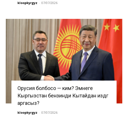
kloopkyrgyz
-
07/07/2026
Орусия болбосо — ким? Эмнеге
Кыргызстан бензинди Кытайдан издөөгө
аргасыз?
kloopkyrgyz
-
07/07/2026