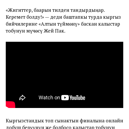
«Жигиттер, баарын тилден тандырдыңар.
Керемет болду!» — деди баштапкы турда кыргыз
бийчилерине «Алтын түймөнү» баскан калыстар
тобунун мүчөсү Жей Пак.
Кыргызстандык топ сынактын финалына онлайн
добуш берүүнүн же болбосо калыстар тобунун