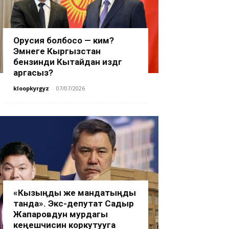
Орусия болбосо — ким?
Эмнеге Кыргызстан
бензинди Кытайдан издөөгө
аргасыз?
kloopkyrgyz
-
07/07/2026
«Кызыңды же мандатыңды
танда». Экс-депутат Садыр
Жапаровдун мурдагы
кеңешчисин коркутууга