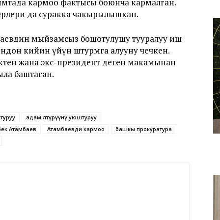
ымтада кармоо фактысы боюнча кармалган.
ерлери да суракка чакырылышкан.
укаевдин мыйзамсыз бошотулушу тууралуу иш
ондон кийин үйүн штурмга алууну чечкен.
ктен жана экс-президент деген макамынан
ла баштаган.
штуруу
адам өлтүрүүнү уюштуруу
ек Атамбаев
Атамбаевди кармоо
башкы прокуратура