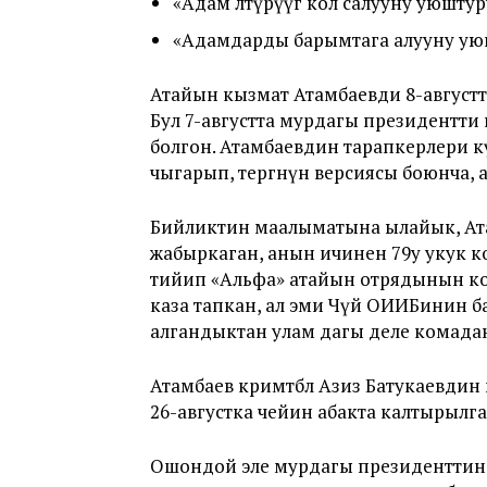
«Адам өлтүрүүгө кол салууну уюштур
«Адамдарды барымтага алууну ую
Атайын кызмат Атамбаевди 8-август
Бул 7-августта мурдагы президентти 
болгон. Атамбаевдин тарапкерлери 
чыгарып, тергөөнүн версиясы боюнча
Бийликтин маалыматына ылайык, Ата
жабыркаган, анын ичинен 79у укук к
тийип «Альфа» атайын отрядынын ко
каза тапкан, ал эми Чүй ОИИБинин 
алгандыктан улам дагы деле комадан
Атамбаев кримтөбөл Азиз Батукаевди
26-августка чейин абакта калтырылга
Ошондой эле мурдагы президенттин