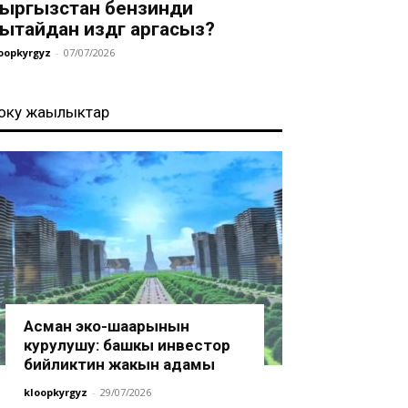
ыргызстан бензинди
ытайдан издөөгө аргасыз?
oopkyrgyz
-
07/07/2026
оңку жаңылыктар
Асман эко-шаарынын
курулушу: башкы инвестор
бийликтин жакын адамы
kloopkyrgyz
-
29/07/2026