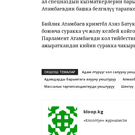
ал спецназдын кызматкерлерин бар
Атамбаевдин башка белгилүү тарапк
Бийлик Атамбаев кримтөбөл Азиз Бат
боюнча суракка үч жолу келбей койг
Парламент Атамбаевди кол тийбести
ажыраткандан кийин суракка чакыры
ОКШОШ ТЕМАЛАР
Адам өлтүрүүгө кол салууну ую
Адамдарды барымтага алууну уюштуруу
Алмазб
Массалык тартипсиздиктерди уюштуруу
Шектүү
kloop.kg
«Клооптун» журналисти