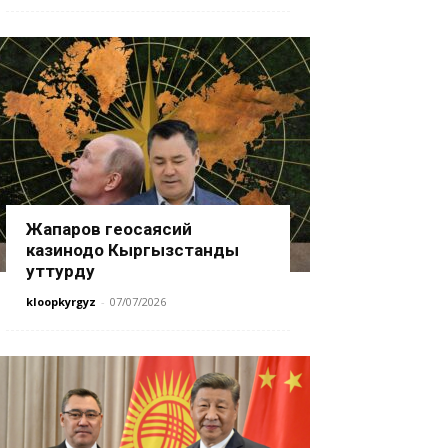
Жапаров геосаясий
казинодо Кыргызстанды
уттурду
kloopkyrgyz
-
07/07/2026