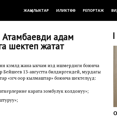
ЖАҢЫЛЫКТАР
ИЛИКТӨӨ
РЕПОРТАЖ
ВИ
 Атамбаевди адам
га шектеп жатат
н көзөмөлдөө жана ыкчам издөө ишмердиги боюнча
 Бейшеев 13-августта билдиргендей, мурдагы
р «өзгөчө оор кылмаштар» боюнча шектелүүдө:
ткерлерине карата зомбулук колдонуу»;
штуруу»;
О