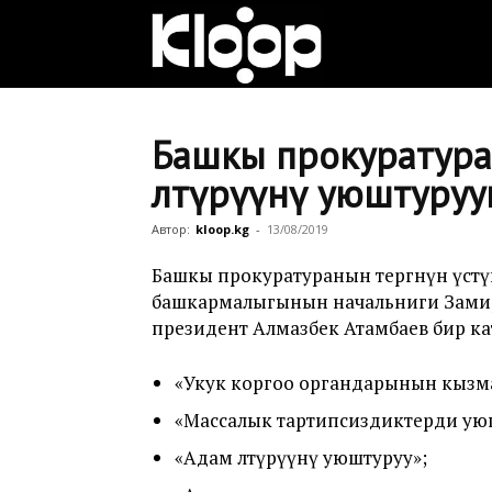
Клооп
кыргызча
Башкы прокуратура
өлтүрүүнү уюштуруу
|
Автор:
kloop.kg
-
13/08/2019
Башкы прокуратуранын тергөөнүн үстүнө
башкармалыгынын начальниги Замир
Кыргызстан
президент Алмазбек Атамбаев бир ката
«Укук коргоо органдарынын кызма
жаңылыктары
«Массалык тартипсиздиктерди ую
«Адам өлтүрүүнү уюштуруу»;