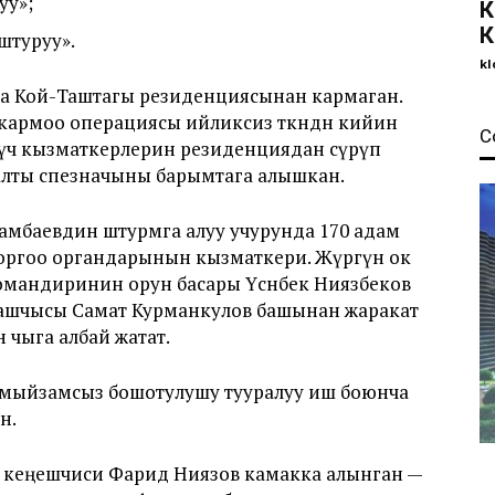
уу»;
К
К
штуруу».
kl
та Кой-Таштагы резиденциясынан кармаган.
кармоо операциясы ийликсиз өткөндөн кийин
С
күч кызматкерлерин резиденциядан сүрүп
, алты спезначыны барымтага алышкан.
мбаевдин штурмга алуу учурунда 170 адам
оргоо органдарынын кызматкери. Жүрөгүнө ок
мандиринин орун басары Үсөнбек Ниязбеков
башчысы Самат Курманкулов башынан жаракат
 чыга албай жатат.
н мыйзамсыз бошотулушу тууралуу иш боюнча
н.
 кеңешчиси Фарид Ниязов камакка алынган —