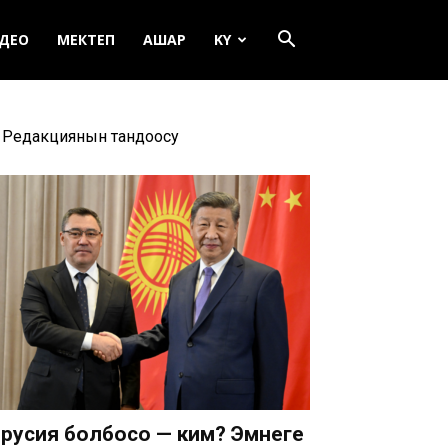
ДЕО
МЕКТЕП
АШАР
KY
Редакциянын тандоосу
русия болбосо — ким? Эмнеге