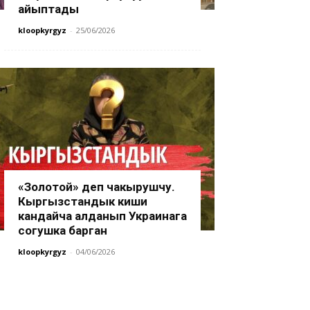
айыптады
kloopkyrgyz
-
25/06/2026
«Золотой» деп чакырушчу.
Кыргызстандык киши
кандайча алданып Украинага
согушка барган
kloopkyrgyz
-
04/06/2026