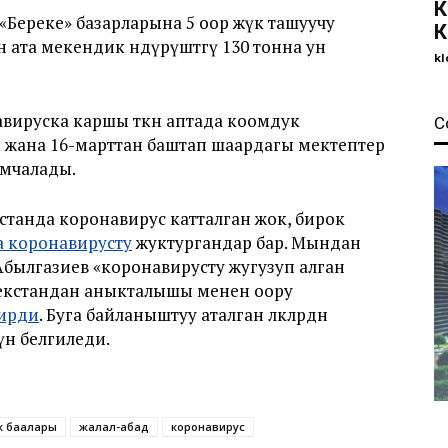
К
«Береке» базарларына 5 оор жүк ташуучу
К
ата мекендик өндүрүштөгү 130 тонна ун
kl
ируска каршы өткөн аптада коомдук
С
жана 16-марттан баштап шаардагы мектептер
мчалады.
танда коронавирус катталган жок, бирок
а коронавирусту
жуктургандар бар. Мындан
былгазиев «коронавирусту жугузуп алган
екстандан аныкталышы менен оору
ирди
. Буга байланыштуу аталган өлкөлөрдөн
үн белгиледи.
үк баалары
жалал-абад
коронавирус