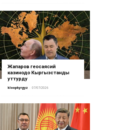
Жапаров геосаясий
казинодо Кыргызстанды
уттурду
kloopkyrgyz
-
07/07/2026