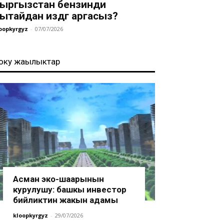
ыргызстан бензинди
ытайдан издөөгө аргасыз?
oopkyrgyz
-
07/07/2026
оңку жаңылыктар
Асман эко-шаарынын
курулушу: башкы инвестор
бийликтин жакын адамы
kloopkyrgyz
-
29/07/2026