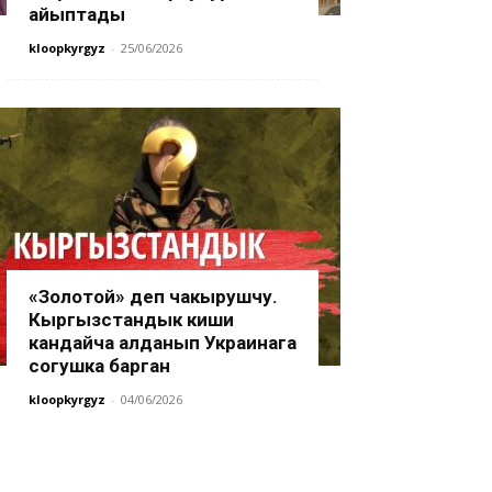
айыптады
kloopkyrgyz
-
25/06/2026
«Золотой» деп чакырушчу.
Кыргызстандык киши
кандайча алданып Украинага
согушка барган
kloopkyrgyz
-
04/06/2026