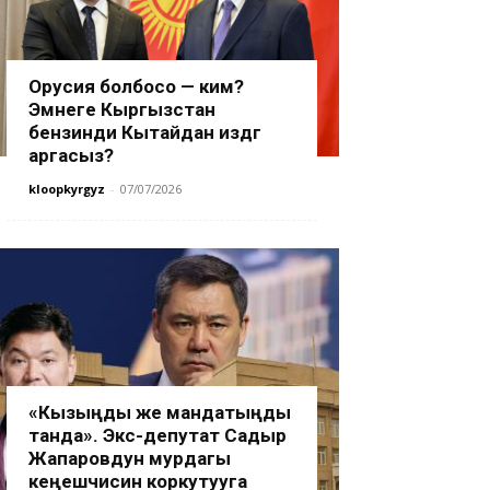
Орусия болбосо — ким?
Эмнеге Кыргызстан
бензинди Кытайдан издөөгө
аргасыз?
kloopkyrgyz
-
07/07/2026
«Кызыңды же мандатыңды
танда». Экс-депутат Садыр
Жапаровдун мурдагы
кеңешчисин коркутууга