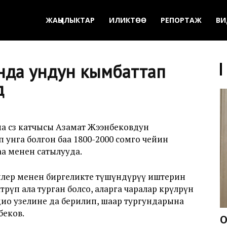
ЖАҢЫЛЫКТАР
ИЛИКТӨӨ
РЕПОРТАЖ
ВИ
да ундун кымбаттап
ү
 сөз катчысы Азамат Жээнбековдун
 унга болгон баа 1800-2000 сомго чейин
баа менен сатылууда.
илер менен биргеликте түшүндүрүү иштерин
өрүп ала турган болсо, аларга чаралар көрүлөөрүн
дио узелине да берилип, шаар тургундарына
нбеков.
О