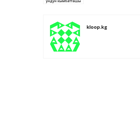
ундун кымбатташы
kloop.kg