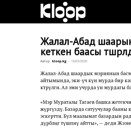
Клооп
кыргызча
Жалал-Абад шаарын
кеткен баасы түшүрүлд
|
Автор:
kloop.kg
-
16/03/2020
Жалал-Абад шаардык мэриянын басма
айтымында, эки-үч күн мурда бир кап
Кыргызстан
көтөрүлгөн. Ал эми учурда ун мурдагы 
«Мэр Мураталы Тагаев башка жетекч
жаңылыктары
жүргүздү. Базарда сатуучулар бааны көт
эскертти. Бул маалымат базардын ра
дүрбөлөңгө түшпөөнү айтты», — деди Жээ