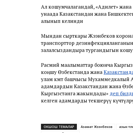
Ал кошумчалагандай, «Адилет» жана 
унаада Казакстандан жана Бишкектен 
алынып келинди
Мындан сырткары Жээнбеков коронав
транспорттор дезинфекцияланганын 
залалсыздандыра тургандыгын кошу
Расмий маалыматтар боюнча Кыргызс
коңшу Өзбекстанда жана
Казакстанд
улам өкмөт башчысы Мухаммедкалый А
адамдардын Казакстандан жана Өзб
Кыргызстанга жакындады»
деп билд
келген адамдарды текшерүү күчөтүлөр
ОКШОШ ТЕМАЛАР
Азамат Жээнбеков
азык-түл