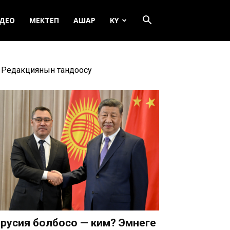
ДЕО
МЕКТЕП
АШАР
KY
Редакциянын тандоосу
русия болбосо — ким? Эмнеге