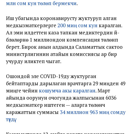
млн сом кун төлөп бермекчи
.
Иш убагында коронавирусту жуктуруп алган
медкызматкерлерге
200 миң сом кун
каралган.
Ал эми илдеттен каза тапкан медиктердин үй-
бүлөлөрүнө 1 миллиондон компенсация төлөнүп
берет. Бирок анын алдында Саламаттык сактоо
министрлигинин атайын комиссиясы ар бир
учурду иликтеп чыгат.
Ошондой эле COVID-19ду жуктурган
бейтаптарды дарылаган врачтарга 29 миңден 49
миңге чейин
кошумча акы каралган
. Март
айында оорунун очогунда жалпысынан 6036
медкызматкер иштеген — аларга төлөнүүчү
каражаттын суммасы
34 миллион 963 миң сомду
түздү
.