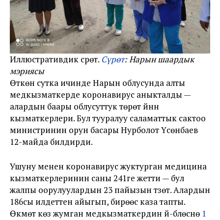
Иллюстративдик сүрөт.
Сүрөт
: Нарын шаардык
мэриясы
Өткөн сутка ичинде Нарын облусунда алты
медкызматкерде коронавирус аныкталды —
алардын баары облусуттук төрөт үйүнүн
кызматкерлери. Бул тууралуу саламаттык сактоо
министринин орун басары Нурболот Үсөнбаев
12-майда билдирди.
Ушуну менен коронавирус жуктурган медицина
кызматкерлеринин саны 241ге жетти — бул
жалпы оорулуулардын 23 пайызын түзөт. Алардын
186сы илдеттен айыгып, бирөөсү каза тапты.
Өкмөт көз жумган медкызматкердин үй-бүлөсүнө
1