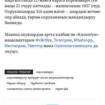
Кыргызстанда 12-майга карата коронавирустун
жаңы 21 учуру катталды — жалпысынан 1037 учур.
Ооруканаларда 316 адам жатат — алардын жетөөсү
оор абалда, төртөө оорукананын жандандыруу
бөлүмүндө.
Маанилүү окуялардан артта калбаш үчүн «Клооптун»
жаңылыктарын
Фейсбук
,
Телеграм
,
WhatsApp
,
Инстаграм
,
Твиттер
жана
Одноклассникиден
да
окуңуз.
ОКШОШ ТЕМАЛАР
коронавирус
коронавирусту жуктуруп алган медкызматкерлер
Нарын облусу
Нурболот Үсөнбаев
саламаттык сактоо министрлиги
төрөт үйү