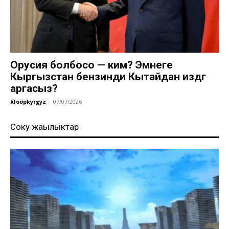
Орусия болбосо — ким? Эмнеге
Кыргызстан бензинди Кытайдан издөөгө
аргасыз?
kloopkyrgyz
-
07/07/2026
Соңку жаңылыктар