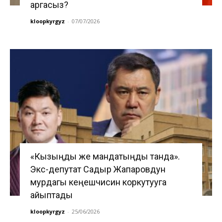
аргасыз?
kloopkyrgyz
-
07/07/2026
«Кызыңды же мандатыңды танда».
Экс-депутат Садыр Жапаровдун
мурдагы кеңешчисин коркутууга
айыптады
kloopkyrgyz
-
25/06/2026