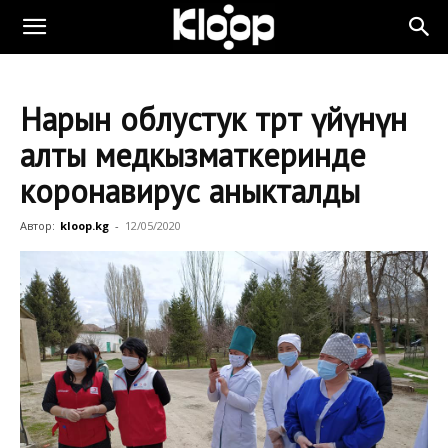
Нарын облустук төрөт үйүнүн
алты медкызматкеринде
коронавирус аныкталды
Автор:
kloop.kg
-
12/05/2020