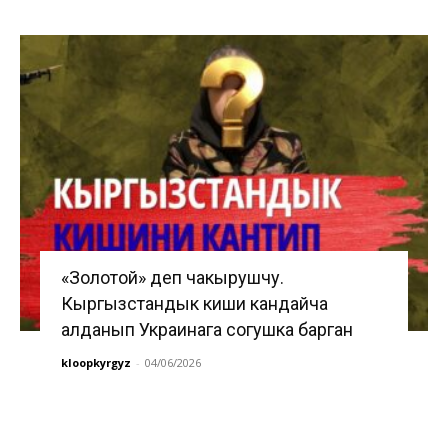
«Золотой» деп чакырушчу.
Кыргызстандык киши кандайча
алданып Украинага согушка барган
kloopkyrgyz
-
04/06/2026