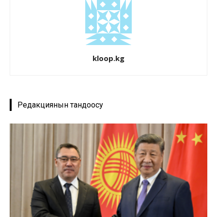
kloop.kg
Редакциянын тандоосу