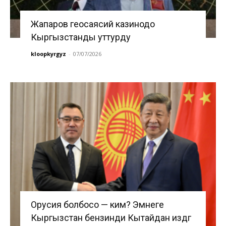
Жапаров геосаясий казинодо
Кыргызстанды уттурду
kloopkyrgyz
-
07/07/2026
Орусия болбосо — ким? Эмнеге
Кыргызстан бензинди Кытайдан издөөгө