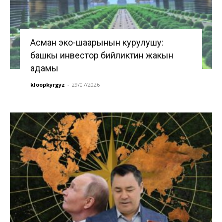
Асман эко-шаарынын курулушу:
башкы инвестор бийликтин жакын
адамы
kloopkyrgyz
-
29/07/2026