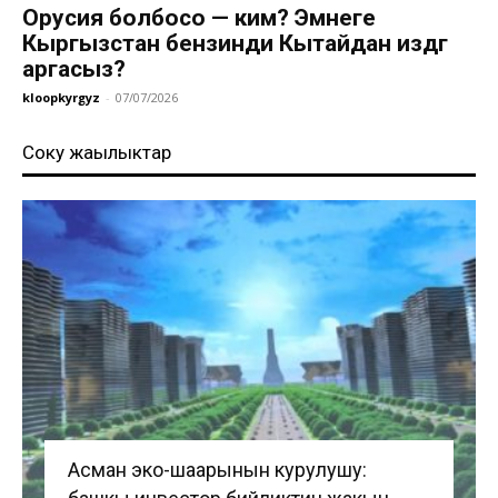
Орусия болбосо — ким? Эмнеге
Кыргызстан бензинди Кытайдан издөөгө
аргасыз?
kloopkyrgyz
-
07/07/2026
Соңку жаңылыктар
Асман эко-шаарынын курулушу: