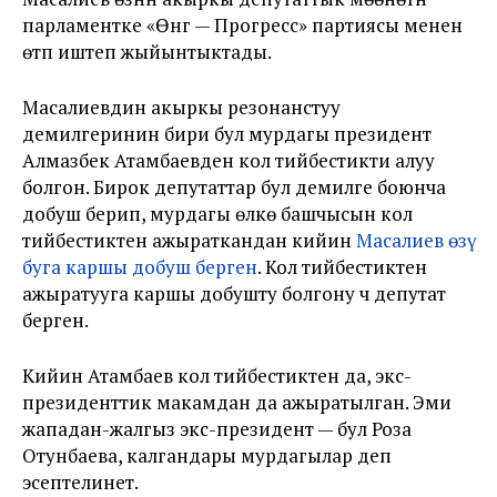
парламентке «Өнүгүү — Прогресс» партиясы менен
өтүп иштеп жыйынтыктады.
Масалиевдин акыркы резонанстуу
демилгеринин бири бул мурдагы президент
Алмазбек Атамбаевден кол тийбестикти алуу
болгон. Бирок депутаттар бул демилге боюнча
добуш берип, мурдагы өлкө башчысын кол
тийбестиктен ажыраткандан кийин
Масалиев өзү
буга каршы добуш берген
. Кол тийбестиктен
ажыратууга каршы добушту болгону үч депутат
берген.
Кийин Атамбаев кол тийбестиктен да, экс-
президенттик макамдан да ажыратылган. Эми
жападан-жалгыз экс-президент — бул Роза
Отунбаева, калгандары мурдагылар деп
эсептелинет.