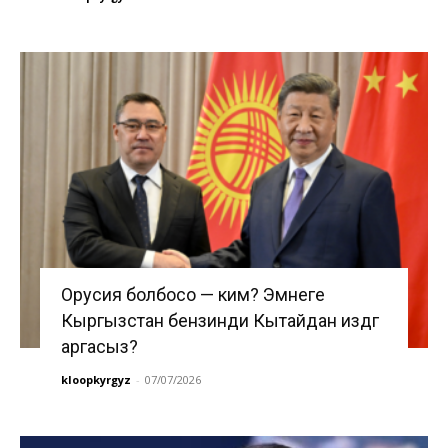
Орусия болбосо — ким? Эмнеге
Кыргызстан бензинди Кытайдан издөөгө
аргасыз?
kloopkyrgyz
-
07/07/2026