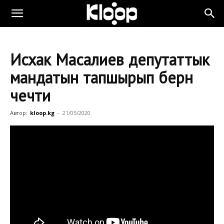
Исхак Масалиев депутаттык
мандатын тапшырып берүүнү
чечти
Автор:
kloop.kg
-
21/05/2020