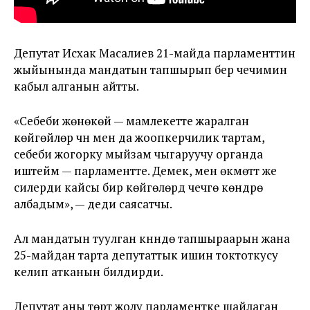
Депутат Исхак Масалиев 21-майда парламенттин
жыйынында мандатын тапшырып берүү чечимин
кабыл алганын айтты.
«Себеби жөнөкөй — мамлекетте жаралган
көйгөйлөр үчүн мен да жоопкерчилик тартам,
себеби жогорку мыйзам чыгаруучу органда
иштейм — парламентте. Демек, мен өкмөттү же
силерди кайсы бир көйгөлөрдү чечүүгө көндүрө
албадым», — деди саясатчы.
Ал мандатын туулган күнүндө тапшыраарын жана
25-майдан тарта депутаттык ишин токтоткусу
келип атканын билдирди.
Депутат аны төрт жолу парламентке шайлаган