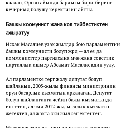
каалап, Орозо айында бардыгы бири-бирине
кечиримдүү болушу керектигин айтты.
Башкы коомунист жана кол тийбестиктен
ажыратуу
Исхак Масалиев узак жылдар бою парламенттин
башкы коммунисти болуп жүрдү — ал өзү да
комменисттер партиясына мүчө жана советтик
партиялык ишмер Абсамат Масалиевдин уулу.
Ал парламентке төрт жолу депутат болуп
шайланып, 2005-жылы финансы министринин
орун басарлык кызматын аркалаган. Депутат
болуп шайланганга чейин бажы кызматында
иштеген, ал эми 2012-жылы салык кызматын
жетектеп, ал жакта эки жыл эмгектенген.
Масалиев өзүнүн акыркы депутаттык мөөнөтүн