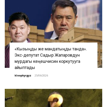
«Кызыңды же мандатыңды танда».
Экс-депутат Садыр Жапаровдун
мурдагы кеңешчисин коркутууга
айыптады
kloopkyrgyz
-
25/06/2026