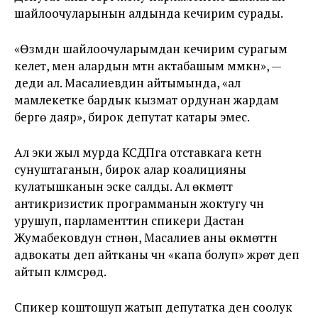
шайлоочуларынын алдында кечирим сурады.
«Өзүмдүн шайлоочуларымдан кечирим сурагым
келет, мен алардын үмүтүн актабашым мүмкүн», —
деди ал. Масалиевдин айтымында, «ал
мамлекетке бардык кызмат ордунан жардам
берүүгө даяр», бирок депутат катары эмес.
Ал эки жыл мурда КСДПга отставкага кетүүнү
сунуштаганын, бирок алар коалицияны
кулатышканын эске салды. Ал өкмөттү
антикризистик программанын жоктугу үчүн
урушуп, парламенттин спикери Дастан
Жумабековдун үстүнөн, Масалиев аны өкмөттүн
адвокаты деп айтканы үчүн «капа болуп» жүрөт деп
айтып күлүмсүрөдү.
Спикер коштошуп жатып депутатка ден соолук