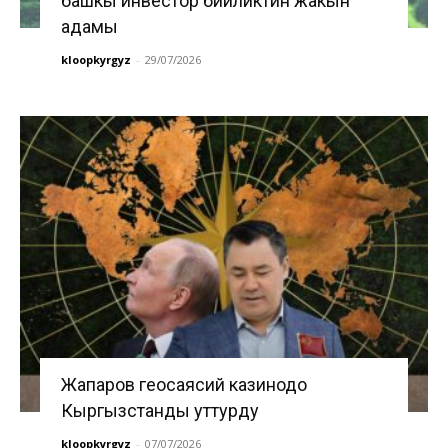
башкы инвестор бийликтин жакын
адамы
kloopkyrgyz
-
29/07/2026
Жапаров геосаясий казинодо
Кыргызстанды уттурду
kloopkyrgyz
-
07/07/2026