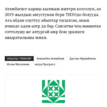
Атамбаевге каршы кылмыш иштери козголуп, ал
2019-жылдын августунан бери ТИЗОдо болууда.
Ага абдан олуттуу айыптар тагылган, анын
ичинде адам өлтүрүү да бар. Саясатчы чоң мөөнөткө
соттолушу же алтургай өмүр бою эркинен
ажыратылышы мүмкүн.
ОКШОШ ТЕМАЛАР
Алмазбек Атамбаев
Дастан Жумабеков
Исхак Масалиев
Өнүгүү-Прогресс