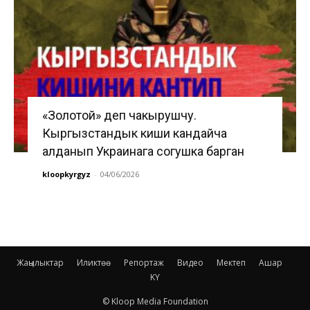
«Золотой» деп чакырушчу.
Кыргызстандык киши кандайча
алданып Украинага согушка барган
kloopkyrgyz
-
04/06/2026
Жаңылыктар
Иликтөө
Репортаж
Видео
Мектеп
Ашар
KY
© Kloop Media Foundation