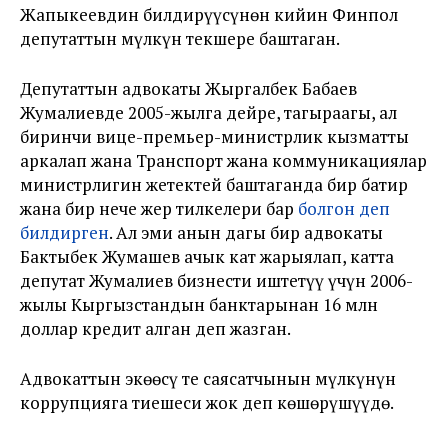
Жапыкеевдин билдирүүсүнөн кийин Финпол
депутаттын мүлкүн текшере баштаган.
Депутаттын адвокаты Жыргалбек Бабаев
Жумалиевде 2005-жылга дейре, тагыраагы, ал
биринчи вице-премьер-министрлик кызматты
аркалап жана Транспорт жана коммуникациялар
министрлигин жетектей баштаганда бир батир
жана бир нече жер тилкелери бар
болгон деп
билдирген
. Ал эми анын дагы бир адвокаты
Бактыбек Жумашев ачык кат жарыялап, катта
депутат Жумалиев бизнести иштетүү үчүн 2006-
жылы Кыргызстандын банктарынан 16 млн
доллар кредит алган деп жазган.
Адвокаттын экөөсү тең саясатчынын мүлкүнүн
коррупцияга тиешеси жок деп көшөрүшүүдө.