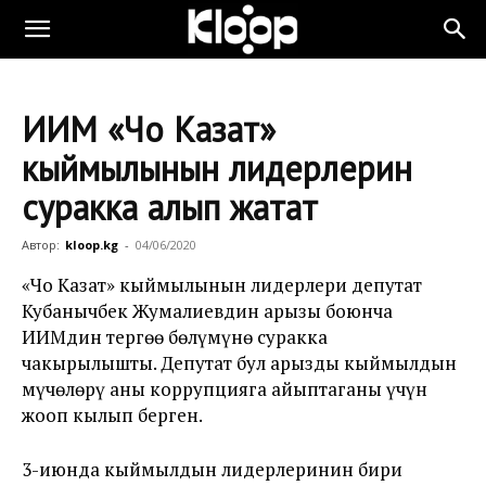
ИИМ «Чоң Казат»
кыймылынын лидерлерин
суракка алып жатат
Автор:
kloop.kg
-
04/06/2020
«Чоң Казат» кыймылынын лидерлери депутат
Кубанычбек Жумалиевдин арызы боюнча
ИИМдин тергөө бөлүмүнө суракка
чакырылышты. Депутат бул арызды кыймылдын
мүчөлөрү аны коррупцияга айыптаганы үчүн
жооп кылып берген.
3-июнда кыймылдын лидерлеринин бири