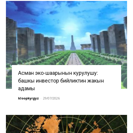
Асман эко-шаарынын курулушу:
башкы инвестор бийликтин жакын
адамы
kloopkyrgyz
-
29/07/2026