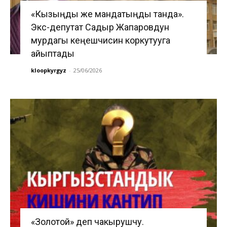
«Кызыңды же мандатыңды танда».
Экс-депутат Садыр Жапаровдун
мурдагы кеңешчисин коркутууга
айыптады
kloopkyrgyz
-
25/06/2026
«Золотой» деп чакырушчу.