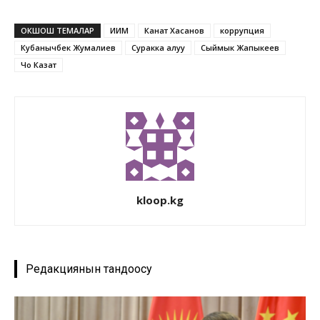
ОКШОШ ТЕМАЛАР
ИИМ
Канат Хасанов
коррупция
Кубанычбек Жумалиев
Суракка алуу
Сыймык Жапыкеев
Чоң Казат
kloop.kg
Редакциянын тандоосу