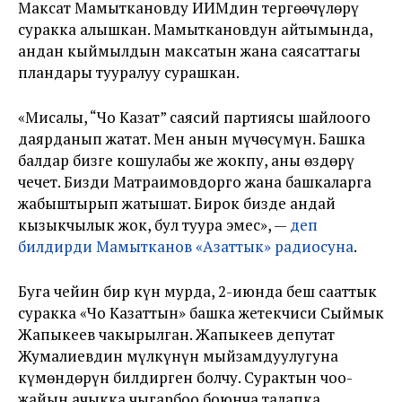
Максат Мамыткановду ИИМдин тергөөчүлөрү
суракка алышкан. Мамыткановдун айтымында,
андан кыймылдын максатын жана саясаттагы
пландары тууралуу сурашкан.
«Мисалы, “Чоң Казат” саясий партиясы шайлоого
даярданып жатат. Мен анын мүчөсүмүн. Башка
балдар бизге кошулабы же жокпу, аны өздөрү
чечет. Бизди Матраимовдорго жана башкаларга
жабыштырып жатышат. Бирок бизде андай
кызыкчылык жок, бул туура эмес», —
деп
билдирди Мамытканов «Азаттык» радиосуна
.
Буга чейин бир күн мурда, 2-июнда беш сааттык
суракка «Чоң Казаттын» башка жетекчиси Сыймык
Жапыкеев чакырылган. Жапыкеев депутат
Жумалиевдин мүлкүнүн мыйзамдуулугуна
күмөндөрүн билдирген болчу. Сурактын чоо-
жайын ачыкка чыгарбоо боюнча талапка