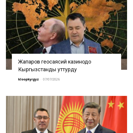
Жапаров геосаясий казинодо
Кыргызстанды уттурду
kloopkyrgyz
-
07/07/2026