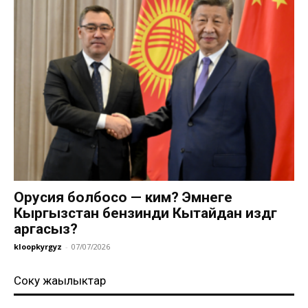
Орусия болбосо — ким? Эмнеге
Кыргызстан бензинди Кытайдан издөөгө
аргасыз?
kloopkyrgyz
-
07/07/2026
Соңку жаңылыктар