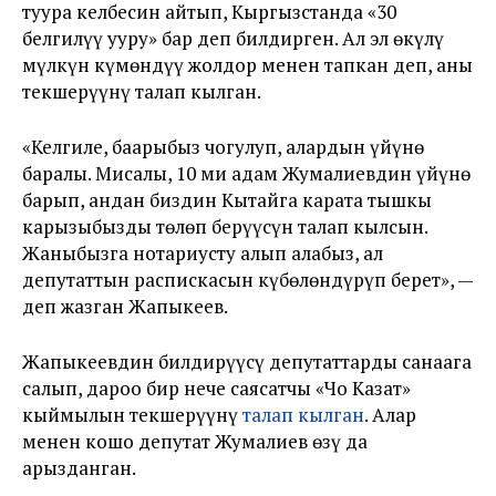
туура келбесин айтып, Кыргызстанда «30
белгилүү ууру» бар деп билдирген. Ал эл өкүлү
мүлкүн күмөндүү жолдор менен тапкан деп, аны
текшерүүнү талап кылган.
«Келгиле, баарыбыз чогулуп, алардын үйүнө
баралы. Мисалы, 10 миң адам Жумалиевдин үйүнө
барып, андан биздин Кытайга карата тышкы
карызыбызды төлөп берүүсүн талап кылсын.
Жаныбызга нотариусту алып алабыз, ал
депутаттын распискасын күбөлөндүрүп берет», —
деп жазган Жапыкеев.
Жапыкеевдин билдирүүсү депутаттарды санаага
салып, дароо бир нече саясатчы «Чоң Казат»
кыймылын текшерүүнү
талап кылган
. Алар
менен кошо депутат Жумалиев өзү да
арызданган.