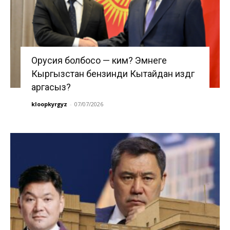
Орусия болбосо — ким? Эмнеге
Кыргызстан бензинди Кытайдан издөөгө
аргасыз?
kloopkyrgyz
-
07/07/2026