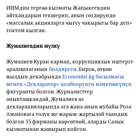
ИИМдин тергөө кызматы Жапыкеевдин
айткандарын текшерип, анын сөздөрүндө
«массалык акцияларга чыгуу чакырыгы бар деп»
токтом кылган.
Жумалиевдин мүлкү
Жумалиев Куран кармап, коррупциялык иштерге
аралашпаганын
билдирген
. Бирок, өткөн
жылдын декабрында
Economist.kg басылмасы
менен «Декларатор» долбоорунун иликтөөсүнүн
фигуранты болгон. Журналисттер
аныкташкандай, Жумалиев өз
декларацияларында ага жана анын жубайы Роза
Амановага толук же жарым-жартылай таандык
болгон 33 фирманы көрсөтпөй, аларды Салык
кызматынан жашырып койгон.