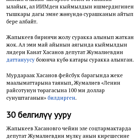
ылайык, ал ИИМден кыймылдын ишмердигинен
тышкары дагы эмне жөнүндө сурашканын айтып
бере албайт.
Жапыкеев биринчи жолу суракка алынып жаткан
жок. Ал эми май айынын аягында кыймылдын
лидери Канат Хасанов депутат Жумалиевдин
даттануусу
боюнча күбө катары суракка алынган.
Мурдараак Хасанов фейсбук барагында жеке
маалыматтарына таянып, Жумалиев «Ленин
райсотунун төрагасына 100 миң доллар
сунуштаганын»
билдирген
.
30 белгилүү ууру
Жапыкеев Хасановго чейин эле соцтармактарда
депутат Жумалиевдин мүлкү анын кирешесине