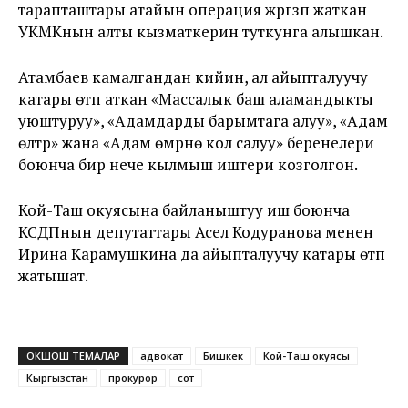
тарапташтары атайын операция жүргүзүп жаткан
УКМКнын алты кызматкерин туткунга алышкан.
Атамбаев камалгандан кийин, ал айыпталуучу
катары өтүп аткан «Массалык баш аламандыкты
уюштуруу», «Адамдарды барымтага алуу», «Адам
өлтүрүү» жана «Адам өмүрүнө кол салуу» беренелери
боюнча бир нече кылмыш иштери козголгон.
Кой-Таш окуясына байланыштуу иш боюнча
КСДПнын депутаттары Асел Кодуранова менен
Ирина Карамушкина да айыпталуучу катары өтүп
жатышат.
ОКШОШ ТЕМАЛАР
адвокат
Бишкек
Кой-Таш окуясы
Кыргызстан
прокурор
сот