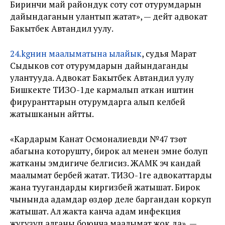
Биринчи май райондук соту сот отурумдарын
дайындаганын улантып жатат», — дейт адвокат
Бакытбек Автандил уулу.
24.kgнин маалыматына ылайык
, судья Марат
Сыдыков сот отурумдарын дайындаганды
улантууда. Адвокат Бакытбек Автандил уулу
Бишкекте ТИЗО-1де кармалып аткан иштин
фируранттарын отурумдарга алып келбей
жатышканын айтты.
«Кардарым Канат Осмоналиевди №47 түзөтүү
абагына которушту, бирок ал менен эмне болуп
жатканы эмдигиче белгисиз. ЖАМК эч кандай
маалымат бербей жатат. ТИЗО-1ге адвокаттарды
жана туугандарды киргизбей жатышат. Бирок
чынында адамдар өздөрү деле баргандан коркуп
жатышат. Ал жакта канча адам инфекция
жугузуп алганы боюнча маалымат жок да», —