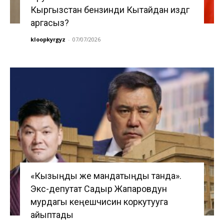
Кыргызстан бензинди Кытайдан издөөгө
аргасыз?
kloopkyrgyz
-
07/07/2026
«Кызыңды же мандатыңды танда».
Экс-депутат Садыр Жапаровдун
мурдагы кеңешчисин коркутууга
айыптады