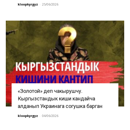
kloopkyrgyz
-
25/06/2026
«Золотой» деп чакырушчу.
Кыргызстандык киши кандайча
алданып Украинага согушка барган
kloopkyrgyz
-
04/06/2026