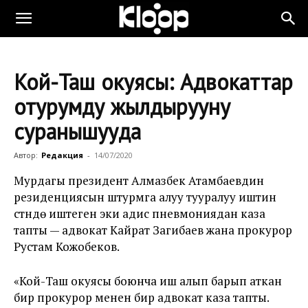
Кой-Таш окуясы: Адвокаттар
отурумду жылдырууну
суранышууда
Автор:
Редакция
-
14/07/2020
Мурдагы президент Алмазбек Атамбаевдин
резиденциясын штурмга алуу тууралуу иштин
үстүндө иштеген эки адис пневмониядан каза
тапты — адвокат Кайрат Загибаев жана прокурор
Рустам Кожобеков.
«Кой-Таш окуясы боюнча иш алып барып аткан
бир прокурор менен бир адвокат каза тапты.