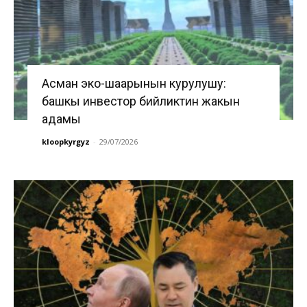
Асман эко-шаарынын курулушу:
башкы инвестор бийликтин жакын
адамы
kloopkyrgyz
-
29/07/2026