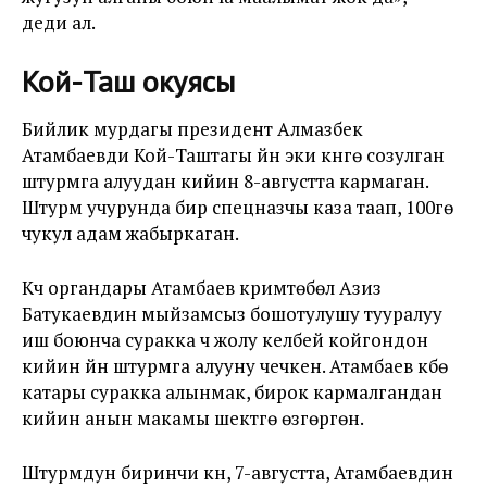
деди ал.
Кой-Таш окуясы
Бийлик мурдагы президент Алмазбек
Атамбаевди Кой-Таштагы үйүн эки күнгө созулган
штурмга алуудан кийин 8-августта кармаган.
Штурм учурунда бир спецназчы каза таап, 100гө
чукул адам жабыркаган.
Күч органдары Атамбаев кримтөбөл Азиз
Батукаевдин мыйзамсыз бошотулушу тууралуу
иш боюнча суракка үч жолу келбей койгондон
кийин үйүн штурмга алууну чечкен. Атамбаев күбө
катары суракка алынмак, бирок кармалгандан
кийин анын макамы шектүүгө өзгөргөн.
Штурмдун биринчи күнү, 7-августта, Атамбаевдин