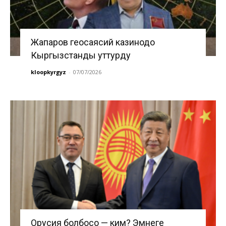
Жапаров геосаясий казинодо
Кыргызстанды уттурду
kloopkyrgyz
-
07/07/2026
Орусия болбосо — ким? Эмнеге