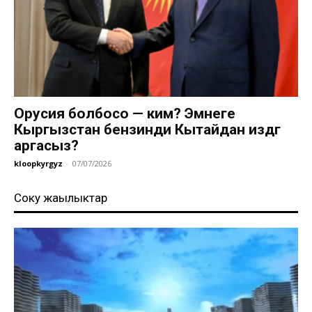
Орусия болбосо — ким? Эмнеге
Кыргызстан бензинди Кытайдан издөөгө
аргасыз?
kloopkyrgyz
-
07/07/2026
Соңку жаңылыктар