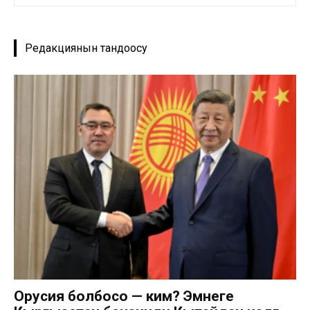
Редакциянын тандоосу
Орусия болбосо — ким? Эмнеге