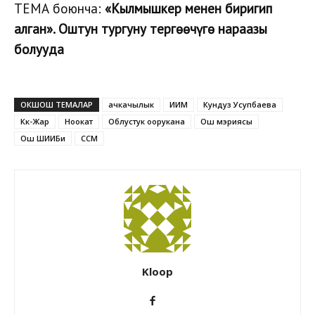
ТЕМА боюнча:
«Кылмышкер менен биригип
алган». Оштун тургуну тергөөчүгө нараазы
болууда
ОКШОШ ТЕМАЛАР
ачкачылык
ИИМ
Кундуз Усупбаева
Көк-Жар
Ноокат
Облустук оорукана
Ош мэриясы
Ош ШИИБи
ССМ
Kloop