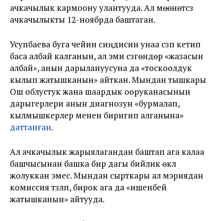
ачкачылык кармоону улантууда. Ал мөөнөтсүз
ачкачылыкты 12-ноябрда баштаган.
Усупбаева буга чейин сиңдисин унаа сүзүп кетип
баса албай калганын, ал эми сүзгөндөр «жазасын
албай», анын дарылануусуна да «тоскоолдук
кылып жатышканын» айткан. Мындан тышкары
Ош облустук жана шаардык ооруканасынын
дарыгерлери анын диагнозун «бурмалап,
кылмышкерлер менен биригип алганына»
даттанган
.
Ал ачкачылык жарыялагандан баштап ага калаа
башчысынан башка бир дагы бийлик өкүлү
жолуккан эмес. Мындан сырткары ал мэриядан
комиссия түзүлүп, бирок ага да «ишенбей
жатышканын» айтууда.