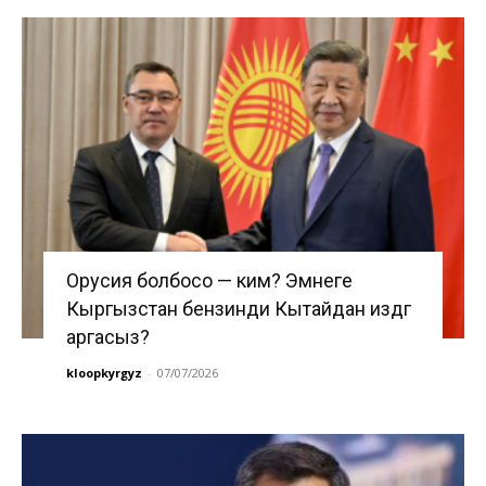
Орусия болбосо — ким? Эмнеге
Кыргызстан бензинди Кытайдан издөөгө
аргасыз?
kloopkyrgyz
-
07/07/2026