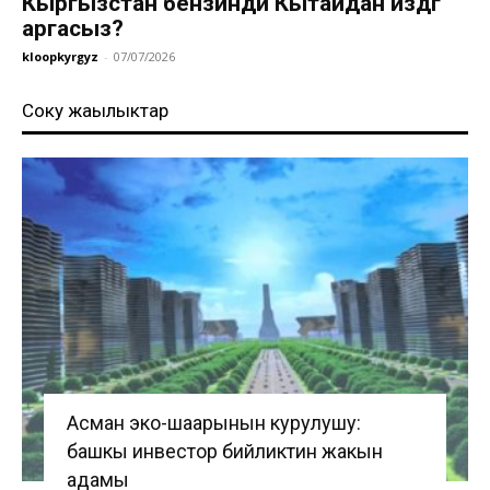
Кыргызстан бензинди Кытайдан издөөгө
аргасыз?
kloopkyrgyz
-
07/07/2026
Соңку жаңылыктар
Асман эко-шаарынын курулушу:
башкы инвестор бийликтин жакын
адамы