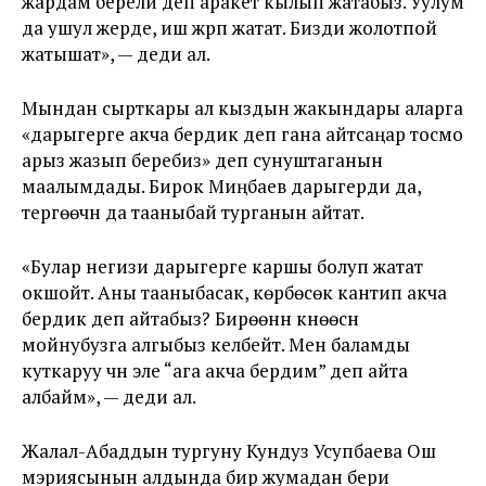
жардам берели деп аракет кылып жатабыз. Уулум
да ушул жерде, иш жүрүп жатат. Бизди жолотпой
жатышат», — деди ал.
Мындан сырткары ал кыздын жакындары аларга
«дарыгерге акча бердик деп гана айтсаңар тосмо
арыз жазып беребиз» деп сунуштаганын
маалымдады. Бирок Миңбаев дарыгерди да,
тергөөчүнү да тааныбай турганын айтат.
«Булар негизи дарыгерге каршы болуп жатат
окшойт. Аны тааныбасак, көрбөсөк кантип акча
бердик деп айтабыз? Бирөөнүн күнөөсүн
мойнубузга алгыбыз келбейт. Мен баламды
куткаруу үчүн эле “ага акча бердим” деп айта
албайм», — деди ал.
Жалал-Абаддын тургуну Кундуз Усупбаева Ош
мэриясынын алдында бир жумадан бери