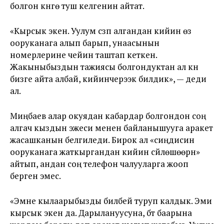
болгон күнгө туш келгенин айтат.
«Кырсык экен. Уулум сүзүп алгандан кийин өзү
ооруканага алып барып, унаасынын
номерлерине чейин таштап кеткен.
Жакыныбыздын тажиясы болгондуктан ал күнү
бизге айта албай, кийинчерээк билдик», — деди
ал.
Миңбаев алар окуядан кабардар болгондон соң
алгач кыздын эжеси менен байланышууга аракет
жасашканын белгиледи. Бирок ал «сиңдисин
ооруканага жаткыргандан кийин сүйлөшөөрүн»
айтып, андан соң телефон чалууларга жооп
берген эмес.
«Эмне кылаарыбызды билбей туруп калдык. Эми
кырсык экен да. Дарылануусуна, бүт баарына