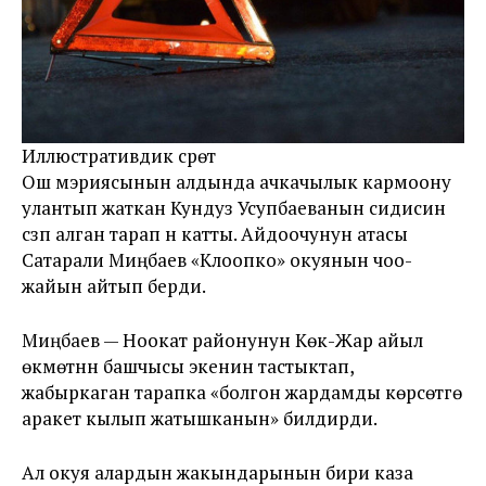
Иллюстративдик сүрөт
Ош мэриясынын алдында ачкачылык кармоону
улантып жаткан Кундуз Усупбаеванын сидисин
сүзүп алган тарап үн катты. Айдоочунун атасы
Сатарали Миңбаев «Клоопко» окуянын чоо-
жайын айтып берди.
Миңбаев — Ноокат районунун Көк-Жар айыл
өкмөтүнүн башчысы экенин тастыктап,
жабыркаган тарапка «болгон жардамды көрсөтүүгө
аракет кылып жатышканын» билдирди.
Ал окуя алардын жакындарынын бири каза