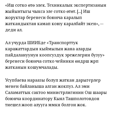
«Иш сотко өтө элек. Техникалык экспертизанын
жыйынтыгы чыкса эле сотко өтөт. [...] Иш
жоруктар беренеси боюнча каралып
жаткандыктан камап коюу каралбайт экен», —
деди ал.
Ал учурда ШИИБде «Транспорттук
каражаттардын кыймылын жана аларды
пайдалануунун коопсуздук эрежелерин бузуу»
беренеси боюнча сотко чейинки өндүрүш жүрүп
жатканын кошумчалады.
Усупбаева нараазы болуп жаткан дарыгерлер
менен байланыша алган жокпуз. Ал эми
Саламаттык сактоо министрлигинин Ош шаары
боюнча координатору Кыял Ташполотовдон
тиешелүү жооп алууга мүмкүн болгон жок.