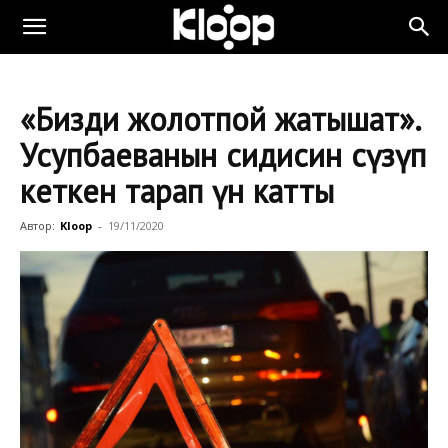
«Бизди жолотпой жатышат».
Усупбаеванын сиңдисин сүзүп
кеткен тарап үн катты
Автор:
Kloop
-
19/11/2020