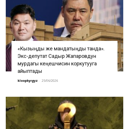
«Кызыңды же мандатыңды танда».
Экс-депутат Садыр Жапаровдун
мурдагы кеңешчисин коркутууга
айыптады
kloopkyrgyz
-
25/06/2026