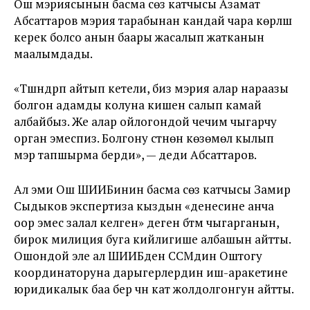
Ош мэриясынын басма сөз катчысы Азамат
Абсаттаров мэрия тарабынан кандай чара көрүлүшү
керек болсо анын баары жасалып жатканын
маалымдады.
«Түшүндүрүп айтып кетели, биз мэрия алар нараазы
болгон адамды колуна кишен салып камай
албайбыз. Же алар ойлогондой чечим чыгарчу
орган эмеспиз. Болгону үстүнөн көзөмөл кылып
мэр тапшырма берди», — деди Абсаттаров.
Ал эми Ош ШИИБинин басма сөз катчысы Замир
Сыдыков экспертиза кыздын «денесине анча
оор эмес залал келген» деген бүтүм чыгарганын,
бирок милиция буга кийлигише албашын айтты.
Ошондой эле ал ШИИБден ССМдин Оштогу
координаторуна дарыгерлердин иш-аракетине
юридикалык баа берүү үчүн кат жолдолгонгун айтты.