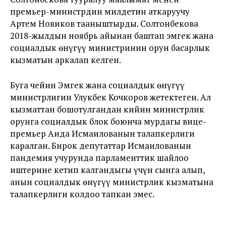
премьер-министрдин милдетин аткаруучу
Артем Новиков тааныштырды. Солтонбекова
2018-жылдын ноябрь айынан баштап эмгек жана
социалдык өнүгүү министринин орун басарлык
кызматын аркалап келген.
Буга чейин Эмгек жана социалдык өнүгүү
министрлигин Улукбек Кочкоров жетектеген. Ал
кызматтан бошотулгандан кийин министрлик
орунга социалдык блок боюнча мурдагы вице-
премьер Аида Исмаилованын талапкерлиги
каралган. Бирок депутаттар Исмаилованын
пандемия учурунда парламенттик шайлоо
иштерине кетип калгандыгы үчүн сынга алып,
анын социалдык өнүгүү министрлик кызматына
талапкерлиги колдоо тапкан эмес.