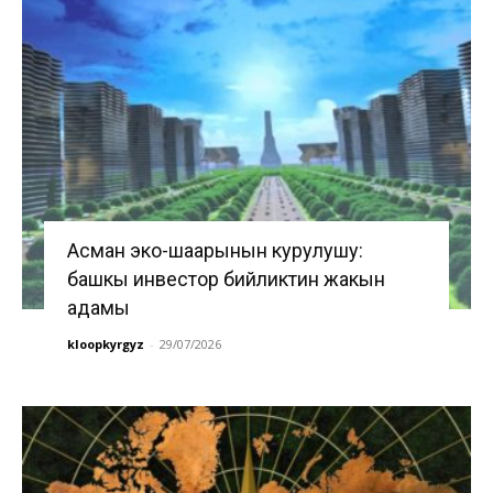
Асман эко-шаарынын курулушу:
башкы инвестор бийликтин жакын
адамы
kloopkyrgyz
-
29/07/2026