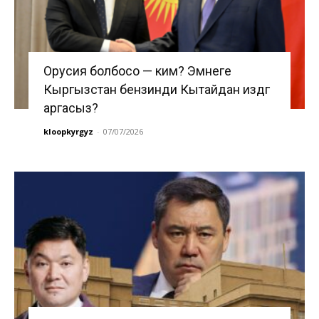
Орусия болбосо — ким? Эмнеге
Кыргызстан бензинди Кытайдан издөөгө
аргасыз?
kloopkyrgyz
-
07/07/2026