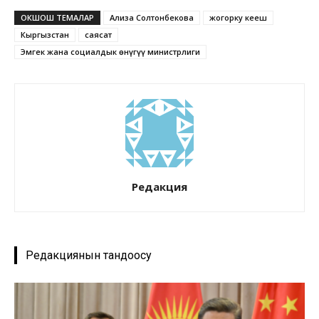
ОКШОШ ТЕМАЛАР
Ализа Солтонбекова
жогорку кеңеш
Кыргызстан
саясат
Эмгек жана социалдык өнүгүү министрлиги
Редакция
Редакциянын тандоосу