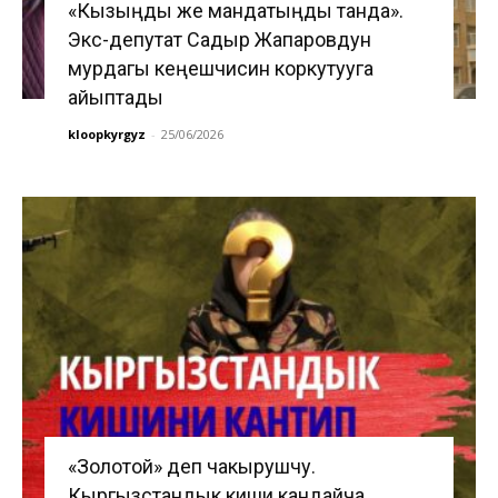
«Кызыңды же мандатыңды танда».
Экс-депутат Садыр Жапаровдун
мурдагы кеңешчисин коркутууга
айыптады
kloopkyrgyz
-
25/06/2026
«Золотой» деп чакырушчу.
Кыргызстандык киши кандайча