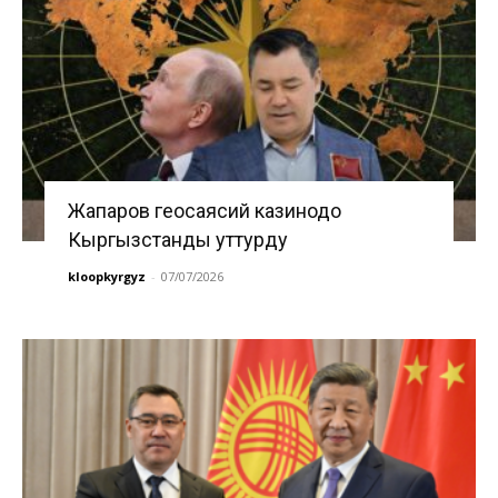
Жапаров геосаясий казинодо
Кыргызстанды уттурду
kloopkyrgyz
-
07/07/2026