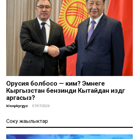
Орусия болбосо — ким? Эмнеге
Кыргызстан бензинди Кытайдан издөөгө
аргасыз?
kloopkyrgyz
-
07/07/2026
Соңку жаңылыктар