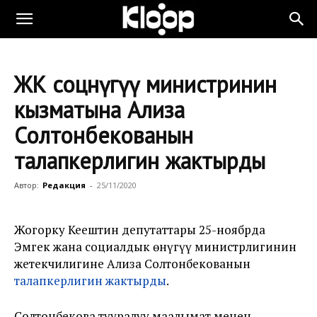
ЖК соцөнүгүү министринин
кызматына Ализа
Солтонбекованын
талапкерлигин жактырды
Автор:
Редакция
-
25/11/2020
Жогорку Кеңештин депутаттары 25-ноябрда
Эмгек жана социалдык өнүгүү министрлигинин
жетекчилигине Ализа Солтонбекованын
талапкерлигин жактырды
.
Солтонбекова тууралуу маалымат менен