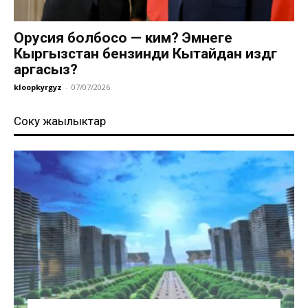
Орусия болбосо — ким? Эмнеге
Кыргызстан бензинди Кытайдан издөөгө
аргасыз?
kloopkyrgyz
-
07/07/2026
Соңку жаңылыктар