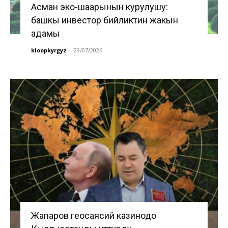
Асман эко-шаарынын курулушу:
башкы инвестор бийликтин жакын
адамы
kloopkyrgyz
-
29/07/2026
Жапаров геосаясий казинодо