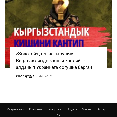
«Золотой» деп чакырушчу.
Кыргызстандык киши кандайча
алданып Украинага согушка барган
kloopkyrgyz
-
04/06/2026
Жаңылыктар
Иликтөө
Репортаж
Видео
Мектеп
Ашар
KY