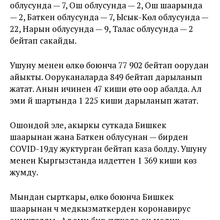
облусунда — 7, Ош облусунда — 2, Ош шаарында
— 2, Баткен облусунда — 7, Ысык-Көл облусунда —
22, Нарын облусунда — 9, Талас облусунда — 2
бейтап сакайды.
Ушуну менен өлкө боюнча 77 902 бейтап оорудан
айыкты. Ооруканаларда 849 бейтап дарыланып
жатат. Анын ичинен 47 киши өтө оор абалда. Ал
эми үй шартында 1 225 киши дарыланып жатат.
Ошондой эле, акыркы суткада Бишкек
шаарынан жана Баткен облусунан — бирден
COVID-19ду жуктурган бейтап каза болду. Ушуну
менен Кыргызстанда илдеттен 1 369 киши көз
жумду.
Мындан сырткары, өлкө боюнча Бишкек
шаарынан үч медкызматкерден коронавирус