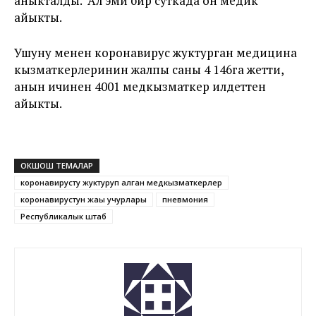
аныкталды. Ал эми бир суткада он медик
айыкты.
Ушуну менен коронавирус жуктурган медицина
кызматкерлеринин жалпы саны 4 146га жетти,
анын ичинен 4001 медкызматкер илдеттен
айыкты.
ОКШОШ ТЕМАЛАР
коронавирусту жуктуруп алган медкызматкерлер
коронавирустун жаңы учурлары
пневмония
Республикалык штаб