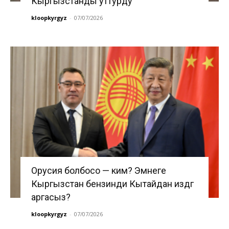
Кыргызстанды уттурду
kloopkyrgyz
-
07/07/2026
Орусия болбосо — ким? Эмнеге
Кыргызстан бензинди Кытайдан издөөгө
аргасыз?
kloopkyrgyz
-
07/07/2026