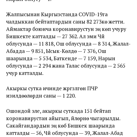
Жалпысынан Кыргызстанда COVID-19га
чалдыккан бейтаптардын саны 82 273кө жетти.
Аймактар боюнча коронавирустун эң көп учуру
Бишкекте катталды — 27 362. Ал эми Чүй
облусунда — 11 818, Ош облусунда — 8 314, Жалал-
Абадда — 9 851, Ысык-Көлдө — 7 376, Ош
шаарында — 5 534, Баткенде — 7 159, Нарын
облусунда — 2 294 жана Талас облусунда — 2 565
учур катталды.
Акыркы сутка ичинде жүргүзүлгөн ПЧР
изилдөөлөрдүн саны — 1 220.
Ошондой эле, акыркы суткада 151 бейтап
коронавирустан айыгып, үйлөрүнө чыгарылды.
Сакайгандардын эң көбү Бишкек шаарында
катталды — 56, Чүй облусунда — 39, Жалал-Абад