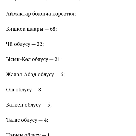
Аймактар боюнча көрсөткүч:
Бишкек шаары — 68;
Чүй облусу — 22;
Ысык-Көл облусу — 21;
Жалал-Абад облусу — 6;
Ош облусу — 8;
Баткен облусу — 5;
Талас облусу — 4;
Нарын облусу — 1.