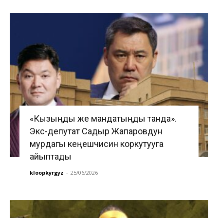
«Кызыңды же мандатыңды танда».
Экс-депутат Садыр Жапаровдун
мурдагы кеңешчисин коркутууга
айыптады
kloopkyrgyz
-
25/06/2026