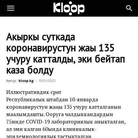
Акыркы суткада
коронавирустун жаңы 135
учуру катталды, эки бейтап
каза болду
Автор:
kloop.kg
-
10/01/2021
Иллюстративдик сүрөт
Республикалык штабдан 10-январда
коронавирустун жаңы 135 учуру катталганын
маалымдашты. Ооруга чалдыккандардын
75инде COVID-19 лабораториялык аныкталган,
ал эми калган 60ында клиникалык-
эпидемиологиялык тастыкталган