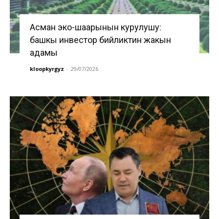
Асман эко-шаарынын курулушу:
башкы инвестор бийликтин жакын
адамы
kloopkyrgyz
-
29/07/2026