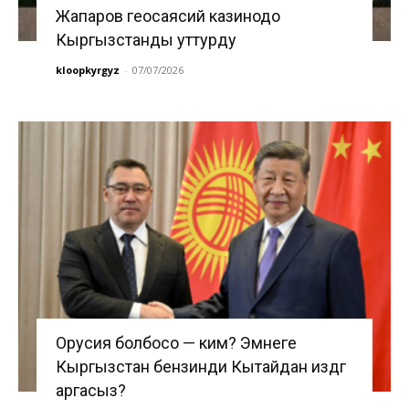
Жапаров геосаясий казинодо
Кыргызстанды уттурду
kloopkyrgyz
-
07/07/2026
Орусия болбосо — ким? Эмнеге
Кыргызстан бензинди Кытайдан издөөгө
аргасыз?