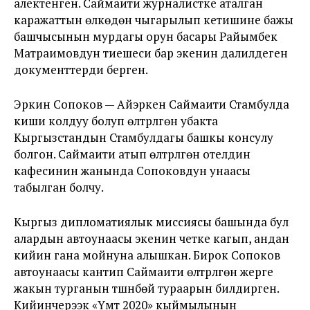
алектенген. Саймаити журналистке аталган
каражаттын өлкөдөн чыгарылып кетишине бажы
башчысынын мурдагы орун басары Райымбек
Матраимовдун тиешеси бар экенин далилдеген
документтерди берген.
Эркин Сопоков — Айэркен Саймаити Стамбулда
киши колдуу болуп өлтүрүлгөн убакта
Кыргызстандын Стамбулдагы башкы консулу
болгон. Саймаити атып өлтүрүлгөн отелдин
кафесинин жанында Сопоковдун унаасы
табылган болчу.
Кыргыз дипломатиялык миссиясы башында бул
алардын автоунаасы экенин четке кагып, андан
кийин гана мойнуна алышкан. Бирок Сопоков
автоунаасы кантип Саймаити өлтүрүлгөн жерге
жакын турганын түшүнбөй тураарын билдирген.
Кийинчерээк «Үмүт 2020» кыймылынын