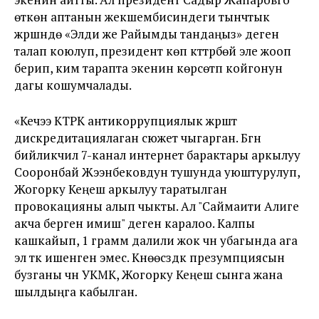
өткөн аптанын жекшембисиндеги тынчтык
жүрүшүндө «Элди же Райымды тандаңыз» деген
талап коюлуп, президент көп күттүрбөй эле жооп
берип, ким тарапта экенин көрсөтүп койгонун
дагы кошумчалады.
«Кечээ КТРК антикоррупциялык жүрүштү
дискредитациялаган сюжет чыгарган. Бүгүн
бийликчил 7-канал интернет барактары аркылуу
Сооронбай Жээнбековдун тушунда уюштурулуп,
Жогорку Кеңеш аркылуу таратылган
провокацияны алып чыкты. Ал "Саймаити Алиге
акча берген имиш" деген каралоо. Калпы
кашкайып, 1 грамм далили жок үчүн убагында ага
эл түк ишенген эмес. Күнөөсүздүк презумпциясын
бузганы үчүн УКМК, Жогорку Кеңеш сынга жана
шылдыңга кабылган.