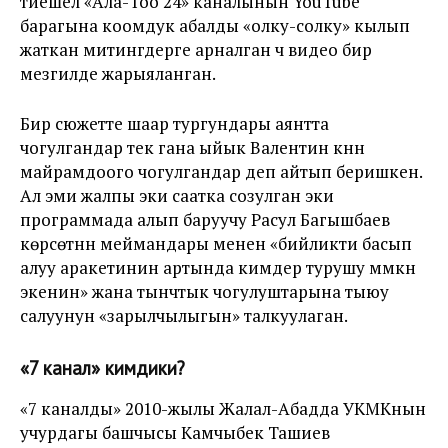
тиешелүү «Ала-Тоо 24» каналынын YouTube
барагына коомдук абалды «олку-солку» кылып
жаткан митингдерге арналган үч видео бир
мезгилде жарыяланган.
Бир сюжетте шаар тургундары аянтта
чогулгандар тек гана ыйык Валентин күнүн
майрамдоого чогулгандар деп айтып беришкен.
Ал эми жалпы эки саатка созулган эки
программада алып баруучу Расул Багышбаев
көрсөтүүнүн меймандары менен «бийликти басып
алуу аракетинин артында кимдер турушу мүмкүн
экенин» жана тынчтык чогулуштарына тыюу
салуунун «зарылчылыгын» талкуулаган.
«7 канал» кимдики?
«7 каналды» 2010-жылы Жалал-Абадда УКМКнын
учурдагы башчысы Камчыбек Ташиев