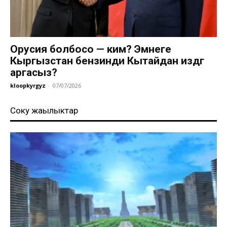
Орусия болбосо — ким? Эмнеге
Кыргызстан бензинди Кытайдан издөөгө
аргасыз?
kloopkyrgyz
-
07/07/2026
Соңку жаңылыктар