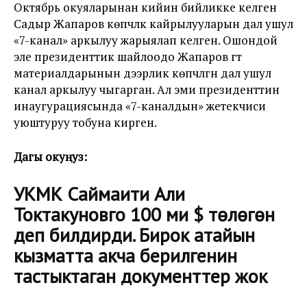
Октябрь окуяларынан кийин бийликке келген
Садыр Жапаров көпчүлүк кайрылууларын дал ушул
«7-канал» аркылуу жарыялап келген. Ошондой
эле президенттик шайлоодо Жапаров үгүт
материалдарынын дээрлик көпчүлүгүн дал ушул
канал аркылуу чыгарган. Ал эми президенттин
инаугурациясында «7-каналдын» жетекчиси
уюштуруу тобуна кирген.
Дагы окуңуз:
УКМК Саймаити Али
Токтакуновго 100 миң $ төлөгөн
деп билдирди. Бирок атайын
кызматта акча берилгенин
тастыктаган документтер жок