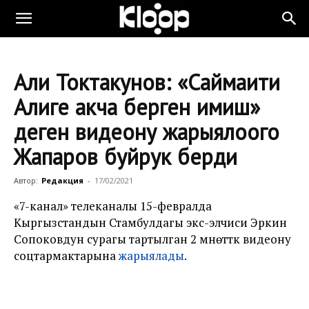
Али Токтакунов: «Саймаити
Алиге акча берген имиш»
деген видеону жарыялоого
Жапаров буйрук берди
Автор:
Редакция
-
17/02/2021
«7-канал» телеканалы 15-февралда
Кыргызстандын Стамбулдагы экс-элчиси Эркин
Сопоковдун сурагы тартылган 2 мүнөттүк видеону
соцтармактарына
жарыялады
.