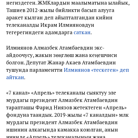
негиздеген. ЖМКлардын маалыматына ылайык,
Ташиев 2012-жылы бийликти басып алууга
аракет кылган деп айыпталгандан кийин
телеканалды Икрам Илмияновдун
тегерегиндеги адамдарга
саткан
.
Илмиянов Алмазбек Атамбаевдин экс-
айдоочусу, жакын үзөңгүлөшү жана кеңешчиси
болгон. Депутат Жанар Акаев Атамбаевдин
тушунда парламентти
Илмиянов «тескеген» деп
айткан
.
«7 канал» «Апрель» телеканалы сыяктуу эле
мурдагы президент Алмазбек Атамбаевдин
тарапташы Фарид Ниязов жетектеген «Апрель»
фондуна таандык. 2019-жылы «7 каналдын» мүлкү
мурдагы президент Алмазбек Атамбаевдин
ишинин алкагында камакка коюлган, анын
ичинде «Апрель» телеканалынын жана