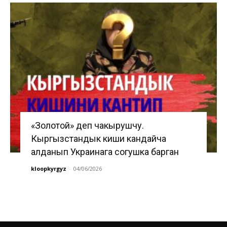
«Золотой» деп чакырушчу.
Кыргызстандык киши кандайча
алданып Украинага согушка барган
kloopkyrgyz
-
04/06/2026