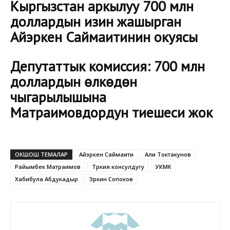
Кыргызстан аркылуу 700 млн
доллардын изин жашырган
Айэркен Саймаитинин окуясы
Депутаттык комиссия: 700 млн
доллардын өлкөдөн
чыгарылышына
Матраимовдордун тиешеси жок
ОКШОШ ТЕМАЛАР
Айэркен Саймаити
Али Токтакунов
Райымбек Матраимов
Түркия консулдугу
УКМК
Хабибула Абдукадыр
Эркин Сопоков