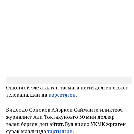
Ошондой эле аталган тасмага негизделген сюжет
телеканалдан да
көрсөтүлгөн
.
Видеодо Сопоков Айэркен Саймаити иликтөөчү-
журналист Али Токтакуновго 50 миң доллар
төлөп берген деп айтат. Бул видео УКМК жүргүзгөн
сурак маалында
тартылган
.