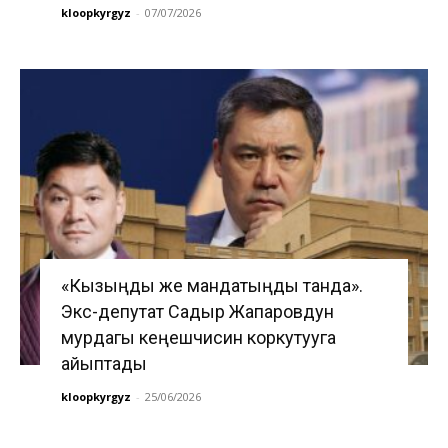
kloopkyrgyz
-
07/07/2026
«Кызыңды же мандатыңды танда».
Экс-депутат Садыр Жапаровдун
мурдагы кеңешчисин коркутууга
айыптады
kloopkyrgyz
-
25/06/2026