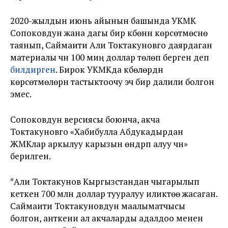
2020-жылдын июнь айынын башында УКМК
Сопоковдун жана дагы бир күбөнүн көрсөтмөсүнө
таянып, Саймаити Али Токтакуновго даярдаган
материалы үчүн 100 миң доллар төлөп берген деп
билдирген
. Бирок УКМКда күбөлөрдүн
көрсөтмөлөрүн тастыктоочу эч бир далили болгон
эмес.
Сопоковдун версиясы боюнча, акча
Токтакуновго «Хабибулла Абдукадырдан
ЖМКлар аркылуу карызын өндүрүп алуу үчүн»
берилген.
*Али Токтакунов Кыргызстандан чыгарылып
кеткен 700 млн доллар тууралуу иликтөө жасаган.
Саймаити Токтакуновдун маалыматчысы
болгон, анткени ал акчаларды адалдоо менен