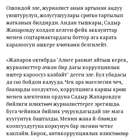
Ошондой эле, журналист анын артынан аңдуу
уюштурулуп, жолугушуулары сүрөткө тартылып
жатканын билдирди. Андан тышкары, Садыр
Жапаровду колдоп келген фейк аккаунттар
менен соцтармактардагы боттор ага карата
каралоосун ашкере күчөткөнүн белгилейт.
«Жапаров октябрда "Алиге рахмат айтыш керек,
журналисттер ачкан бир дагы коррупциялык
иштер кароосуз калбайт" деген эле. Бул убадасы
да сөз бойдон калууда. Чек ара маселесин чечүү,
бааларды ооздуктоо, коррупцияга каршы күрөшүү
менен алектенүүнүн ордуна Садыр Жапаровдун
бийлиги иликтөөчү журналисттерге эрегишүүдө.
Буга чейинки бийлик учурундагыдай эле мага
куугунтук башталды. Менин жана үй-бүлөмдүн
коопсуздугуна коркунуч бар экенин четке
какпайм. Бирок, антикоррупциялык иликтөөлөр