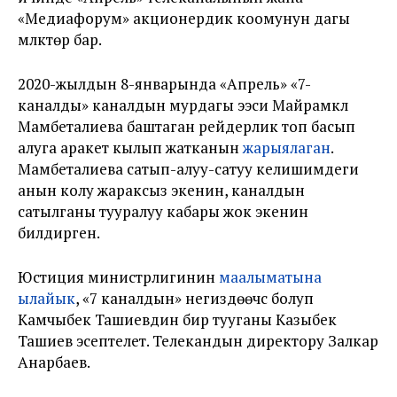
«Медиафорум» акционердик коомунун дагы
мүлктөрү бар.
2020-жылдын 8-январында «Апрель» «7-
каналды» каналдын мурдагы ээси Майрамкүл
Мамбеталиева баштаган рейдерлик топ басып
алуга аракет кылып жатканын
жарыялаган
.
Мамбеталиева сатып-алуу-сатуу келишимдеги
анын колу жараксыз экенин, каналдын
сатылганы тууралуу кабары жок экенин
билдирген.
Юстиция министрлигинин
маалыматына
ылайык
, «7 каналдын» негиздөөчүсү болуп
Камчыбек Ташиевдин бир тууганы Казыбек
Ташиев эсептелет. Телекандын директору Залкар
Анарбаев.