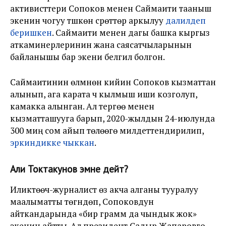
активисттери Сопоков менен Саймаити тааныш
экенин чогуу түшкөн сүрөттөрү аркылуу
далилдеп
беришкен
. Саймаити менен дагы башка кыргыз
аткаминерлеринин жана саясатчыларынын
байланышы бар экени белгилүү болгон.
Саймаитинин өлүмүнөн кийин Сопоков кызматтан
алынып, ага карата үч кылмыш иши козголуп,
камакка алынган. Ал тергөө менен
кызматташууга барып, 2020-жылдын 24-июлунда
300 миң сом айып төлөөгө милдеттендирилип,
эркиндикке чыккан
.
Али Токтакунов эмне дейт?
Иликтөөчү-журналист өзү акча алганы тууралуу
маалыматты төгүндөп, Сопоковдун
айткандарында «бир грамм да чындык жок»
экенин айтты. Ал президент Садыр Жапаровго