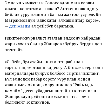
Эмне үчүн камактагы Сопоковдон мага каршы
жалган көрсөтмө алышкан? Анткени ошондогу
бийлик ууру-кландын башкы жактоочусу эле. Бүгүн
Матраимовдун "адвокаты" алмашыптыр көрсө»,
—
деп жазды
ал фейсбук барагына.
Иликтөөчү-журналист аталган видеону кайрадан
жарыялоого Садыр Жапаров «буйрук берди» деп
эсептейт.
«Себеби, бул атайын кызмат тарабынан
тартылган, тергөөнүн видеосу. А бүтө элек тергөөнүн
материалдары буйрук болбосо сыртка чыкпайт.
Бул эмнеден кабар берет? Ууру клан менен
жашынмак ойноп, коррупционер “Райымды
камайм” деген убадасынан тайып кеткени үчүн
Жапаровдун рейтинги кескин түштү», — деп
белгилейт Токтакунов.