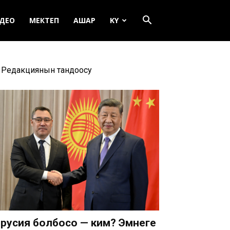
ДЕО
МЕКТЕП
АШАР
KY
Редакциянын тандоосу
русия болбосо — ким? Эмнеге