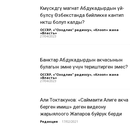
Көмүскөдөгү магнат Абдукадырдын үй-
бүлөсү Өзбекстанда бийликке кантип
өнөктөш болуп калды?
OCCRP, «"Озодлик" радиосу», «Клооп» жана
«Власть»
-
27/04/2023
Банктар Абдукадырдын акчасынын
булагын эмне үчүн териштирген эмес?
OCCRP, «"Озодлик" радиосу», «Клооп» жана
«Власть»
-
27/04/2023
Али Токтакунов: «Саймаити Алиге акча
берген имиш» деген видеону
жарыялоого Жапаров буйрук берди
Редакция
-
17/02/2021