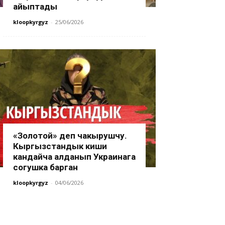
айыптады
kloopkyrgyz
-
25/06/2026
«Золотой» деп чакырушчу.
Кыргызстандык киши
кандайча алданып Украинага
согушка барган
kloopkyrgyz
-
04/06/2026