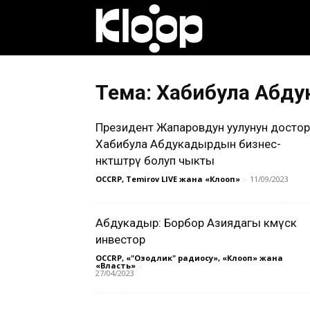
Клооп
кыргызча
Тема: Хабибула Абд
Президент Жапаровдун уулунун достор
|
Хабибула Абдукадырдын бизнес-
өнөктөштөрү болуп чыкты
OCCRP, Temirov LIVE жана «Клооп»
-
11/09/2023
Кыргызстан
Абдукадыр: Борбор Азиядагы көмүскө
инвестор
жаңылыктары
OCCRP, «"Озодлик" радиосу», «Клооп» жана
«Власть»
-
27/04/2023