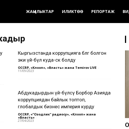
ЖАҢЫЛЫКТАР
ИЛИКТӨӨ
РЕПОРТАЖ
ВИ
укадыр
у
Кыргызстанда коррупцияга өбөлгө болгон
эки үй-бүлө куда-сөөк болду
OCCRP, «Клооп», «Власть» жана Temirov LIVE
-
11/09/2023
Абдукадырдын үй-бүлөсү Борбор Азияда
коррупциядан байлык топтоп,
глобалдык бизнес империя курду
OCCRP, «"Озодлик" радиосу», «Клооп» жана
«Власть»
-
27/04/2023
О