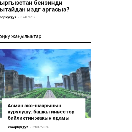
ыргызстан бензинди
ытайдан издөөгө аргасыз?
oopkyrgyz
-
07/07/2026
оңку жаңылыктар
Асман эко-шаарынын
курулушу: башкы инвестор
бийликтин жакын адамы
kloopkyrgyz
-
29/07/2026