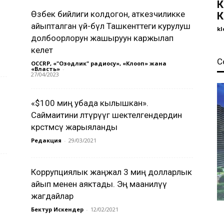
К
Өзбек бийлиги колдогон, аткезчиликке
К
айыпталган үй-бүлө Ташкенттеги курулуш
kl
долбоорлорун жашыруун каржылап
келет
С
OCCRP, «"Озодлик" радиосу», «Клооп» жана
«Власть»
-
27/04/2023
«$100 миң убада кылышкан».
Саймаитини өлтүрүүгө шектелгендердин
көрсөтмөсү жарыяланды
Редакция
-
29/03/2021
Коррупциялык жаңжал 3 миң долларлык
айып менен аяктады. Эң маанилүү
жагдайлар
Бектур Искендер
-
12/02/2021