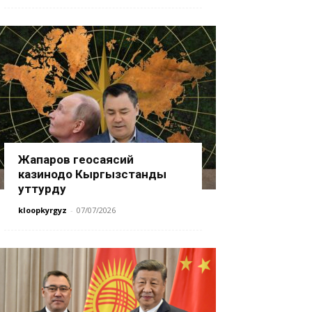
Жапаров геосаясий
казинодо Кыргызстанды
уттурду
kloopkyrgyz
-
07/07/2026