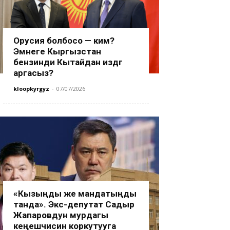
Орусия болбосо — ким?
Эмнеге Кыргызстан
бензинди Кытайдан издөөгө
аргасыз?
kloopkyrgyz
-
07/07/2026
«Кызыңды же мандатыңды
танда». Экс-депутат Садыр
Жапаровдун мурдагы
кеңешчисин коркутууга