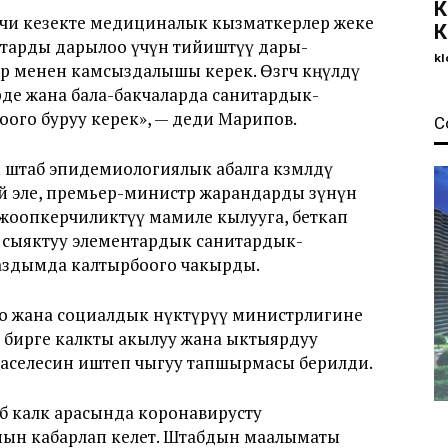
К
чи кезекте медициналык кызматкерлер жеке
К
птарды дарылоо үчүн тийиштүү дары-
kl
 менен камсыздалышы керек. Өзгөчө көңүлдү
де жана бала-бакчаларда санитардык-
ого буруу керек», — деди Марипов.
С
штаб эпидемиологиялык абалга көзөмөлдү
й эле, премьер-министр жарандарды өзүнүн
жоопкерчиликтүү мамиле кылууга, беткап
 сыяктуу элементардык санитардык-
аздымда калтырбоого чакырды.
о жана социалдык өнүктүрүү министрлигине
бирге калкты акылуу жана ыктыярдуу
маселесин иштеп чыгуу тапшырмасы берилди.
б калк арасында коронавирусту
анын кабарлап келет. Штабдын маалыматы