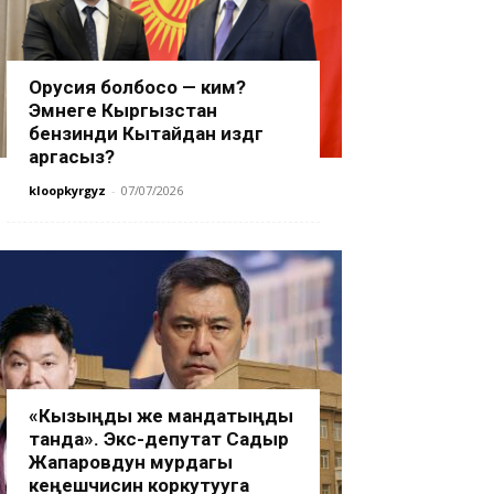
Орусия болбосо — ким?
Эмнеге Кыргызстан
бензинди Кытайдан издөөгө
аргасыз?
kloopkyrgyz
-
07/07/2026
«Кызыңды же мандатыңды
танда». Экс-депутат Садыр
Жапаровдун мурдагы
кеңешчисин коркутууга