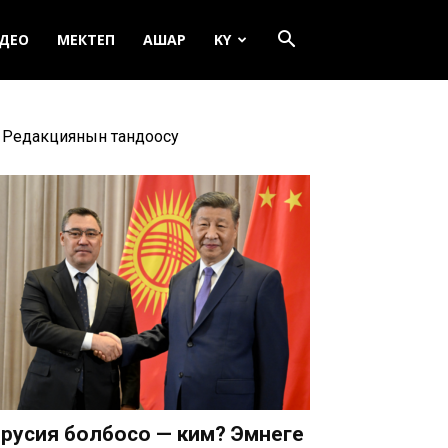
ДЕО
МЕКТЕП
АШАР
KY
Редакциянын тандоосу
русия болбосо — ким? Эмнеге