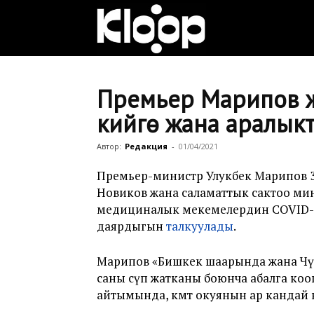
Клооп
кыргызча
Премьер Марипов 
кийүүгө жана аралыкт
|
Автор:
Редакция
-
01/04/2021
Премьер-министр Улукбек Марипов 
Новиков жана саламаттык сактоо м
Кыргызстан
медициналык мекемелердин COVID-1
даярдыгын
талкуулады
.
жаңылыктары
Марипов «Бишкек шаарында жана Чү
саны өсүп жатканы боюнча абалга к
айтымында, өкмөт окуянын ар кандай 