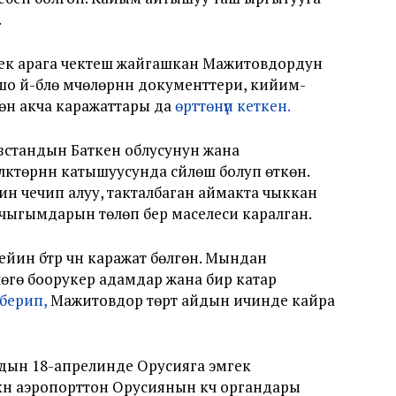
.
ек арага чектеш жайгашкан Мажитовдордун
ошо үй-бүлө мүчөлөрүнүн документтери, кийим-
гөн акча каражаттары да
өрттөнүп кеткен.
зстандын Баткен облусунун жана
ктөрүнүн катышуусунда сүйлөшүү болуп өткөн.
ин чечип алуу, такталбаган аймакта чыккан
 чыгымдарын төлөп берүү маселеси каралган.
ин бүтүрүү үчүн каражат бөлгөн. Мындан
үлөгө боорукер адамдар жана бир катар
берип,
Мажитовдор төрт айдын ичинде кайра
жылдын 18-апрелинде Орусияга эмгек
үнү аэропорттон Орусиянын күч органдары