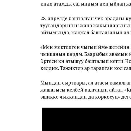
күндө атамды сагындым деп ыйлап жат
28-апрелде башталган чек арадагы ку
туугандарынын жана жакындарынын үй
айтымында, жаңжал башталганын ал 
«Мен мектептен чыгып үйүмө жетейин
чыкканын көрдүм. Баарыбыз авамын үйү
Эртеси күнү атышуу башталып кетти. Ч
келдик. Тажиктер ар тараптан кол с
Мындан сырткары, ал атасы камалган
жашагысы келбей калганын айтат. «Кү
эшикке чыккандан да коркосуң» деге