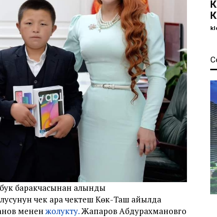
К
К
kl
С
сбук баракчасынан алынды
лусунун чек ара чектеш Көк-Таш айылда
анов менен
жолукту.
Жапаров Абдурахмановго