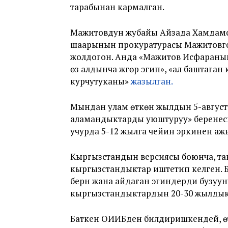
тарабынан кармалган.
Мажитовдун жубайы Айзада Хамдамо
шаарынын прокуратурасы Мажитовг
жолдогон. Анда «Мажитов Исфаранын
өз алдынча жүгөрү эгип», «ал баштаг
курчутуканы»
жазылган.
Мындан улам өткөн жылдын 5-август
аламандыктарды уюштуруу» берене
учурда 5-12 жылга чейин эркинен ажы
Кыргызстандын версиясы боюнча, так
кыргызстандыктар иштетип келген. Б
берүүнү жана айдаган эгиндерди бузу
кыргызстандыктардын 20-30 жылдык 
Баткен ОИИБден билдиришкендей, өт