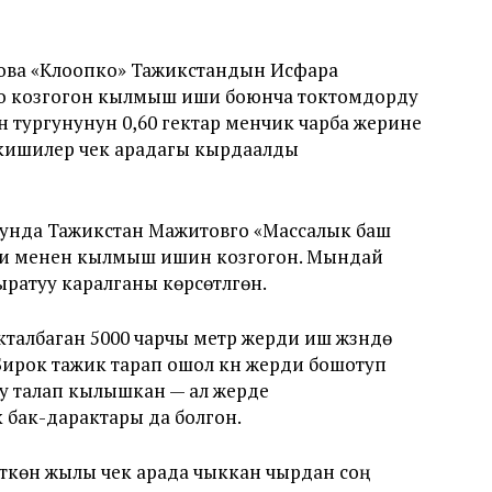
ва «Клоопко» Тажикстандын Исфара
о козгогон кылмыш иши боюнча токтомдорду
 тургунунун 0,60 гектар менчик чарба жерине
ан кишилер чек арадагы кырдаалды
унда Тажикстан Мажитовго «Массалык баш
си менен кылмыш ишин козгогон. Мындай
ратуу каралганы көрсөтүлгөн.
талбаган 5000 чарчы метр жерди иш жүзүндө
ирок тажик тарап ошол күнү жерди бошотуп
уну талап кылышкан — ал жерде
бак-дарактары да болгон.
көн жылы чек арада чыккан чырдан соң