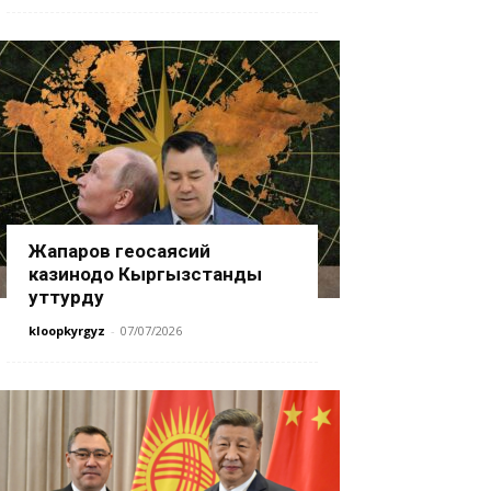
Жапаров геосаясий
казинодо Кыргызстанды
уттурду
kloopkyrgyz
-
07/07/2026