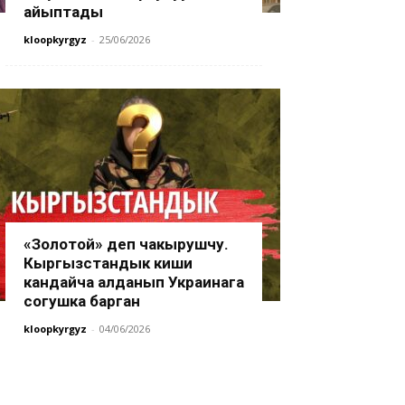
айыптады
kloopkyrgyz
-
25/06/2026
«Золотой» деп чакырушчу.
Кыргызстандык киши
кандайча алданып Украинага
согушка барган
kloopkyrgyz
-
04/06/2026