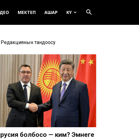
ДЕО
МЕКТЕП
АШАР
KY
Редакциянын тандоосу
русия болбосо — ким? Эмнеге