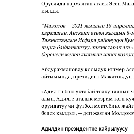
Орусияда кармалган атасы Эсен Мажит
кылды.
*Мажитов —
2021-жылдын 18-апрелин
кармалган. Анткени өткөн жыл
дын 8-
Тажикстандын Исфара районунун Кум
чырга байланыштуу,
тажик тарап ага
беренеси менен кылмыш ишин козгого
Абдурахмановду коомдук ишмер Ассо
айтымында, президент Мажитовдун 
«Адил түнү бою уктабай толкунданып
алып, Адилге аталык мээрим төгүп к
орундатуу үчүн футбол мектебине жа
белек кылды», — деп жазган Молдокм
Адилдин президентке кайрылуусу