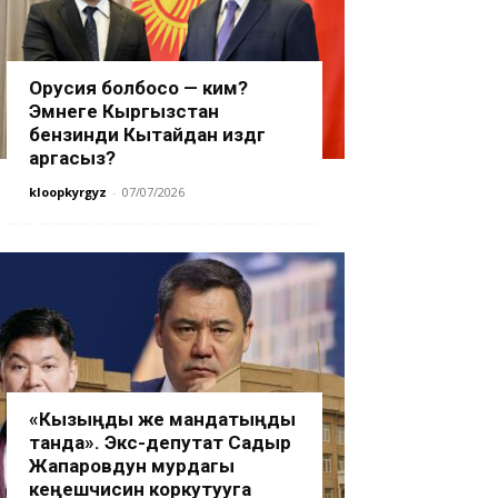
Орусия болбосо — ким?
Эмнеге Кыргызстан
бензинди Кытайдан издөөгө
аргасыз?
kloopkyrgyz
-
07/07/2026
«Кызыңды же мандатыңды
танда». Экс-депутат Садыр
Жапаровдун мурдагы
кеңешчисин коркутууга