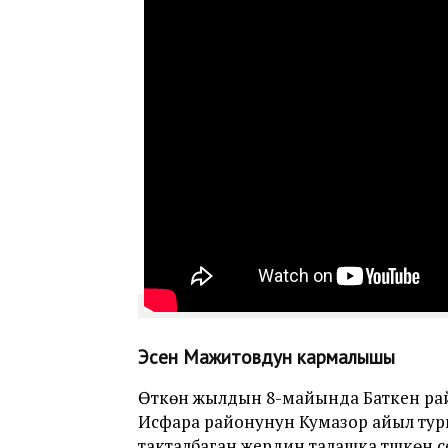
Эсен Мажитовдун кармалышы
Өткөн жылдын 8-майында Баткен ра
Исфара районунун Кумазор айыл тур
такталбаган жердин талашка түшкөнү 