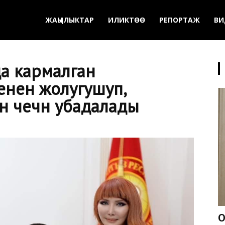
ЖАҢЫЛЫКТАР
ИЛИКТӨӨ
РЕПОРТАЖ
ВИ
а кармалган
енен жолугушуп,
чечүүнү убадалады
О