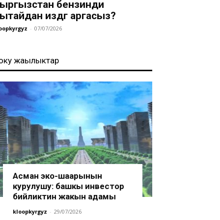
ыргызстан бензинди
ытайдан издөөгө аргасыз?
oopkyrgyz
-
07/07/2026
оңку жаңылыктар
Асман эко-шаарынын
курулушу: башкы инвестор
бийликтин жакын адамы
kloopkyrgyz
-
29/07/2026