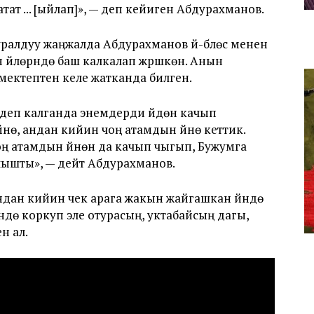
ат ... [ыйлап]», — деп кейиген Абдурахманов.
ралдуу жаңжалда Абдурахманов үй-бүлөсү менен
лөрүндө баш калкалап жүрүшкөн. Анын
мектептен келе жатканда билген.
 деп калганда энемдерди үйдөн качып
нө, андан кийин чоң атамдын үйүнө кеттик.
оң атамдын үйүнөн да качып чыгып, Бужумга
алышты», — дейт Абдурахманов.
дан кийин чек арага жакын жайгашкан үйүндө
ндө коркуп эле отурасың, уктабайсың дагы,
н ал.