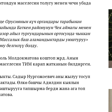
овдун маселесин толугу менен чечүүнү убада
де Орусиянын күч органдары тарабынан
майында Баткен районунун Чек аймагы менен
азор айыл тургундарынын ортосунда чыккан
 «Массалык баш аламандыктарды уюштуруу»
ну белгилүү болду.
ль Молдокматова коштоп жүрдү. Анын
маселесин ТИМ карап жатканын билдирген.
 чыкты. Садыр Нургожоевич аны жылуу тосуп
учактады. Өлкө башчы Адилдин кыялын
йгаштырууга тапшырма берди жана ага топ
атова.