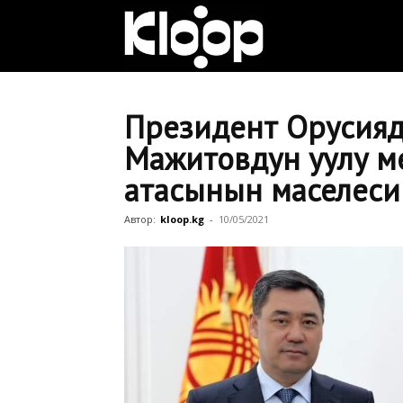
Клооп
кыргызча
Президент Орусияд
Мажитовдун уулу м
атасынын маселесин 
|
Автор:
kloop.kg
-
10/05/2021
Кыргызстан
жаңылыктары