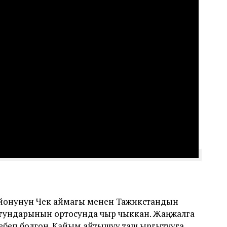
йонунун Чек аймагы менен Тажикстандын
гундарынын ортосунда чыр чыккан. Жаңжалга
себеп болгон. Кайым айтышуу таш ыргытууга