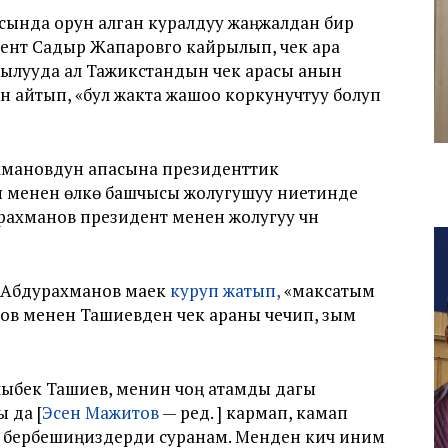
сында орун алган куралдуу жаңжалдан бир
дент Садыр Жапаровго кайрылып, чек ара
рылууда ал Тажикстандын чек арасы анын
ын айтып, «бул жакта жашоо коркунучтуу болуп
хмановдун апасына президенттик
менен өлкө башчысы жолугушуу ниетинде
рахманов президент менен жолугуу үчүн
 Абдурахманов маек
куруп жатып,
«максатым
паров менен Ташиевден чек араны чечип, зым
ыбек Ташиев, менин чоң атамды дагы
 да [
Эсен Мажитов
— ред. ] кармап, камап
п бербешиңиздерди суранам. Менден кичүү иним