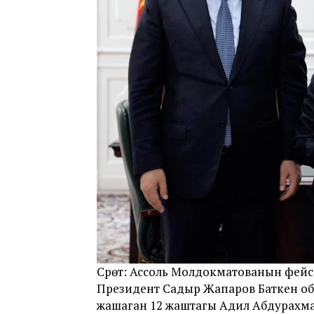
Сүрөт: Ассоль Молдокматованын фей
Президент Садыр Жапаров Баткен об
жашаган 12 жаштагы Адил Абдурахм