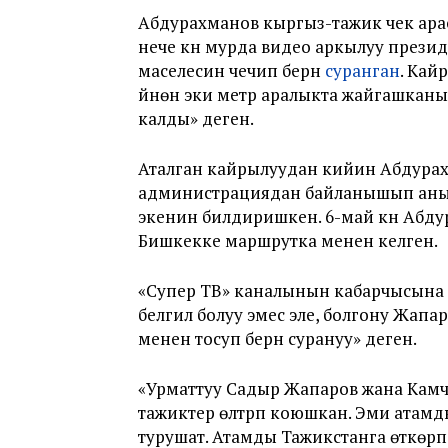
Абдурахманов кыргыз-тажик чек ара
нече күн мурда видео аркылуу прези
маселесин чечип берүүнү
суранган
. Кай
үйүнөн эки метр аралыкта жайгашкан
калды» деген.
Аталган кайрылуудан кийин Абдура
администрациядан байланышып аны 
экенин билдиришкен. 6-май күнү Абду
Бишкекке маршрутка менен келген.
«Супер ТВ» каналынын кабарчысына
белгилүү болуу эмес эле, болгону Жа
менен тосуп берүүнү сурануу» деген.
«Урматтуу Садыр Жапаров жана Камч
тажиктер өлтүрүп коюшкан. Эми атамды
турушат. Атамды Тажикстанга өткөрү