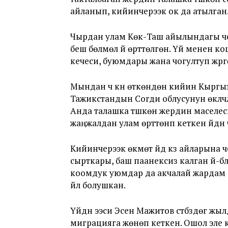
айланып, кийинчерээк ок да атылган
Чырдан улам Көк-Таш айылындагы ч
беш бөлмөлүү үйү өрттөлгөн. Үй менен к
кечеси, буюмдары жана чогултуп жүр
Мындан үч күн өткөндөн кийин Кыргы
Тажикстандын Согди облусунун өкүлчүлү
Анда талашка түшкөн жердин маселес
жаңжалдан улам өрттөнүп кеткен үйдүн
Кийинчерээк өкмөт үйдү күз айларына чей
сырткары, баш паанексиз калган үй-б
коомдук уюмдар да акчалай жардам
үйлүү болушкан.
Үйдүн ээси Эсен Мажитов үстүбүздөгү 
миграцияга жөнөп кеткен. Ошол эле к