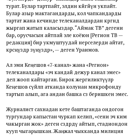
турат. Булар тартпайт, элдин көйгөйүн укпайт.
Булар азыр мактагандарды, кол чапкандарды
тартат жана кечинде телеканалдардан көргөндө
жыргап жатып каласыздар. “Аймак ТВ” дегени
бар, орусчасын айтпай эле коёюн [Регион ТВ —
редакция] бир укмуштуудай нерселерди айтат,
көрсөңүздөр өзүңүздөр», — деген Ураимов.
Ал эми Кеңешов «7-канал» жана «Регион»
телеканалдары «эч кандай дежур канал эмес»
деп жооп кайтарган. Бирок жергиликтүүлөр
Кеңешов сүйлөп атканда колунан микрофонду
тартып алып, ага андан башка сөз беришкен эмес.
Журналист сахнадан кете баштаганда ондогон
тургундар капыстан чуркап келип, «сени эч ким
чакырган жок» деген сөздөрдү айтып, стадиондон
кууп чыгарышкан. Жаңжал чыкканда милиция