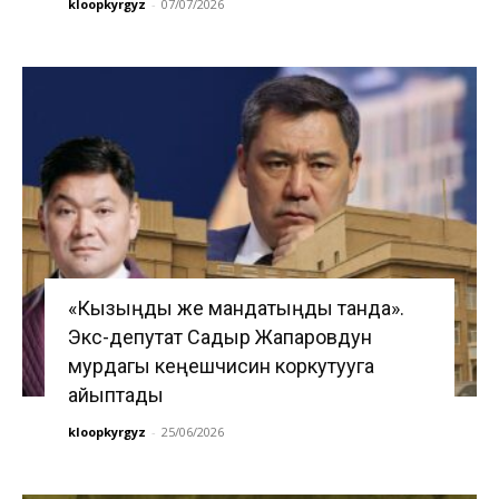
kloopkyrgyz
-
07/07/2026
«Кызыңды же мандатыңды танда».
Экс-депутат Садыр Жапаровдун
мурдагы кеңешчисин коркутууга
айыптады
kloopkyrgyz
-
25/06/2026