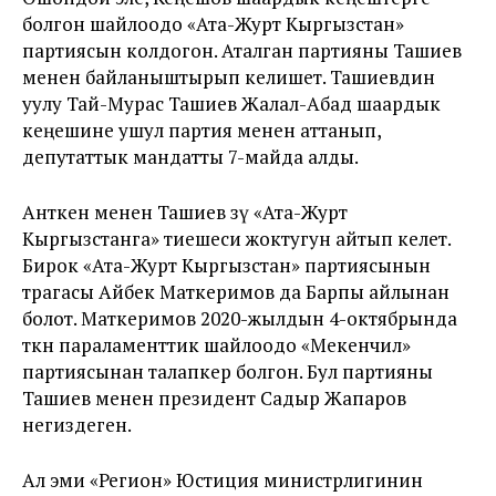
болгон шайлоодо «Ата-Журт Кыргызстан»
партиясын колдогон. Аталган партияны Ташиев
менен байланыштырып келишет. Ташиевдин
уулу Тай-Мурас Ташиев Жалал-Абад шаардык
кеңешине ушул партия менен аттанып,
депутаттык мандатты 7-майда алды.
Анткен менен Ташиев өзү «Ата-Журт
Кыргызстанга» тиешеси жоктугун айтып келет.
Бирок «Ата-Журт Кыргызстан» партиясынын
төрагасы Айбек Маткеримов да Барпы айлынан
болот. Маткеримов 2020-жылдын 4-октябрында
өткөн параламенттик шайлоодо «Мекенчил»
партиясынан талапкер болгон. Бул партияны
Ташиев менен президент Садыр Жапаров
негиздеген.
Ал эми «Регион» Юстиция министрлигинин