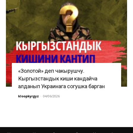
«Золотой» деп чакырушчу.
Кыргызстандык киши кандайча
алданып Украинага согушка барган
kloopkyrgyz
-
04/06/2026