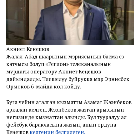
Акниет Кенешов
Жалал-Абад шаарынын мэриясынын басма сөз
катчысы болуп «Регион» телеканалынын
мурдагы оператору Акниет Кеңешов
дайындалды. Тиешелүү буйрукка мэр Эрнисбек
Ормоков 6-майда кол койду.
Буга чейин аталган кызматты Азамат Жээнбеков
аркалап келген. Жээнбеков жазган арызынын
негизинде кызматтан алынды. Бул тууралуу ал
фейсбук баракчасына жазып, анын ордуна
Кеңешов
келгенин белгилеген.