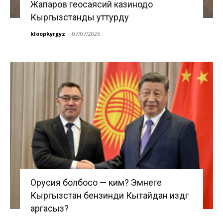
Жапаров геосаясий казинодо
Кыргызстанды уттурду
kloopkyrgyz
-
07/07/2026
Орусия болбосо — ким? Эмнеге
Кыргызстан бензинди Кытайдан издөөгө
аргасыз?