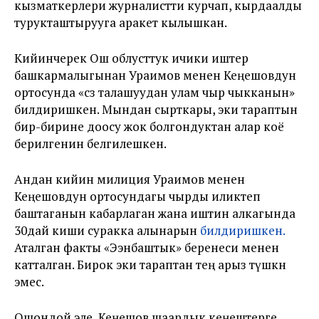
кызматкерлери журналистти курчап, кырдаалды
турукташтырууга аракет кылышкан.
Кийинчерек Ош облусттук ичики иштер
башкармалыгынан Ураимов менен Кеңешовдун
ортосунда «сөз талашуудан улам чыр чыкканын»
билдиришкен. Мындан сырткары, эки тараптын
бир-бирине доосу жок болгондуктан алар коё
берилгенин белгилешкен.
Андан кийин милиция Ураимов менен
Кеңешовдун ортосундагы чырды иликтеп
баштаганын кабарлаган жана иштин алкагында
30дай киши суракка алынарын
билдиришкен.
Аталган факты «Ээнбаштык» беренеси менен
катталган. Бирок эки тараптан тең арыз түшкөн
эмес.
Ошондой эле, Кеңешов шаардык кеңештерге