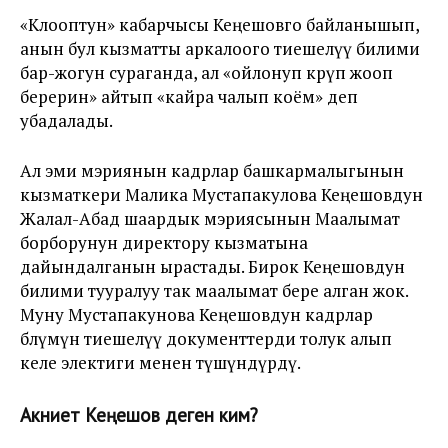
«Клооптун» кабарчысы Кеңешовго байланышып,
анын бул кызматты аркалоого тиешелүү билими
бар-жогун сураганда, ал «ойлонуп көрүп жооп
берерин» айтып «кайра чалып коём» деп
убадалады.
Ал эми мэриянын кадрлар башкармалыгынын
кызматкери Малика Мустапакулова Кеңешовдун
Жалал-Абад шаардык мэриясынын Маалымат
борборунун директору кызматына
дайындалганын ырастады. Бирок Кеңешовдун
билими тууралуу так маалымат бере алган жок.
Муну Мустапакунова Кеңешовдун кадрлар
бөлүмүнө тиешелүү документтерди толук алып
келе электиги менен түшүндүрдү.
Акниет Кеңешов деген ким?