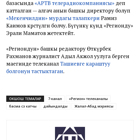
базасында
«АРТВ телерадиокомпаниясы»
деп
катталган — алгач анын башкы директору болуп
«Мекенчилдин» мурдагы талапкери
Рамиз
Каимов көрсөтүлгөн болчу. Бүгүнкү күндө «Регионду»
Эрали Маматов жетектейт.
«Региондун» башкы редактору Өткүрбек
Рахманов журналист Адыл Акжол уулуга берген
маегинде телеканал
Ташиевге караштуу
болгонун тастыктаган
.
ОКШОШ ТЕМАЛАР
7-канал
«Регион» телеканалы
басма сөз катчы
дайындалды
Жалал-Абад мэриясы