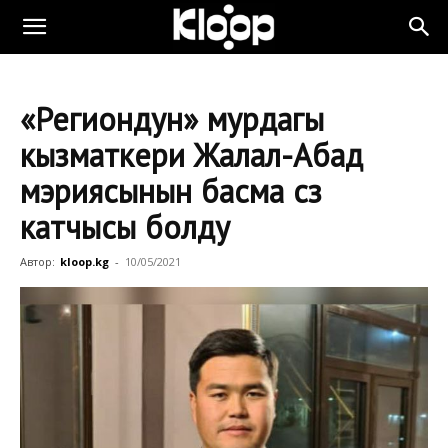
«Региондун» мурдагы
кызматкери Жалал-Абад
мэриясынын басма сөз
катчысы болду
Автор:
kloop.kg
-
10/05/2021