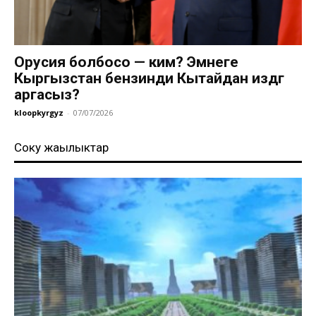
Орусия болбосо — ким? Эмнеге
Кыргызстан бензинди Кытайдан издөөгө
аргасыз?
kloopkyrgyz
-
07/07/2026
Соңку жаңылыктар