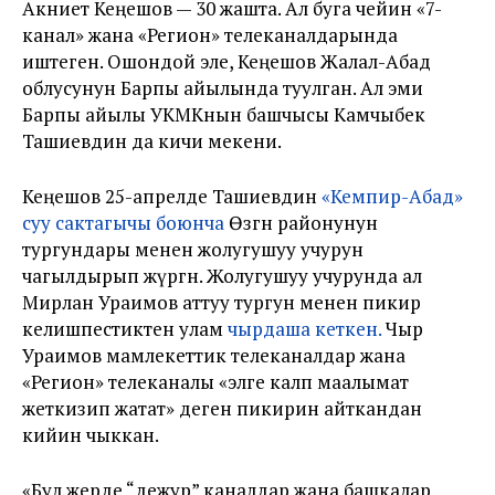
Акниет Кеңешов — 30 жашта. Ал буга чейин «7-
канал» жана «Регион» телеканалдарында
иштеген. Ошондой эле, Кеңешов Жалал-Абад
облусунун Барпы айылында туулган. Ал эми
Барпы айылы УКМКнын башчысы Камчыбек
Ташиевдин да кичи мекени.
Кеңешов 25-апрелде Ташиевдин
«Кемпир-Абад»
суу сактагычы боюнча
Өзгөн районунун
тургундары менен жолугушуу учурун
чагылдырып жүргөн. Жолугушуу учурунда ал
Мирлан Ураимов аттуу тургун менен пикир
келишпестиктен улам
чырдаша кеткен.
Чыр
Ураимов мамлекеттик телеканалдар жана
«Регион» телеканалы «элге калп маалымат
жеткизип жатат» деген пикирин айткандан
кийин чыккан.
«Бул жерде “дежур” каналдар жана башкалар