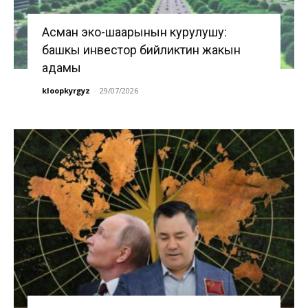
Асман эко-шаарынын курулушу:
башкы инвестор бийликтин жакын
адамы
kloopkyrgyz
-
29/07/2026