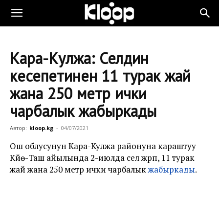
Кара-Кулжа: Селдин
кесепетинен 11 турак жай
жана 250 метр ички
чарбалык жабыркады
Автор:
kloop.kg
-
04/07/2021
Ош облусунун Кара-Кулжа районуна караштуу
Күйө-Таш айылында 2-июлда сел жүрүп, 11 турак
жай жана 250 метр ички чарбалык
жабыркады
.