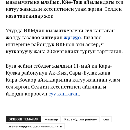
маалыматына ылайык, Күйө-Таш айылындагы сел
катуу жаандын кесепетинен улам жүргөн. Селден
каза тапкандар жок.
Учурда ӨКМдин кызматкерлери сел каптаган
жолду тазалоо иштерин
жүргүзүүдө
. Тазалоо
иштерине райондук ӨКБнөн эки аскер, үч
куткаруучу жана 20 жергиликтүү тургун тартылган.
Буга чейин үстүбүздөгү жылдын 11-май күнү Кара-
Кулжа районунун Ак-Кыя, Сары-Булак жана
Кара-Кочкор айылдарында катуу жаандан улам
сел жүргөн. Селдин кесепетинен айылдагы
үйлөрдүн короосун
суу каптаган
.
ОКШОШ ТЕМАЛАР
жамгыр
Кара-Кулжа району
сел
Өзгөчө кырдаалдар министрлиги