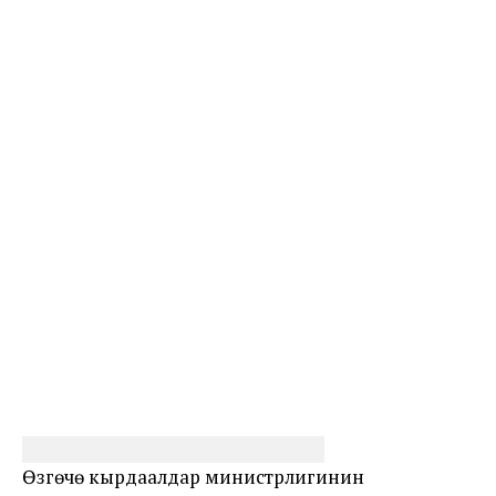
Өзгөчө кырдаалдар министрлигинин