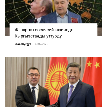
Жапаров геосаясий казинодо
Кыргызстанды уттурду
kloopkyrgyz
-
07/07/2026