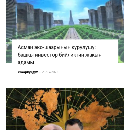
Асман эко-шаарынын курулушу:
башкы инвестор бийликтин жакын
адамы
kloopkyrgyz
-
29/07/2026