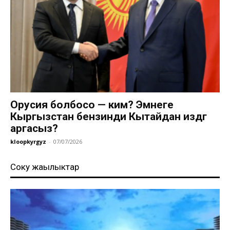
Орусия болбосо — ким? Эмнеге
Кыргызстан бензинди Кытайдан издөөгө
аргасыз?
kloopkyrgyz
-
07/07/2026
Соңку жаңылыктар