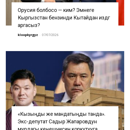
Орусия болбосо — ким? Эмнеге
Кыргызстан бензинди Кытайдан издөөгө
аргасыз?
kloopkyrgyz
-
07/07/2026
«Кызыңды же мандатыңды танда».
Экс-депутат Садыр Жапаровдун
мурдагы кеңешчисин коркутууга