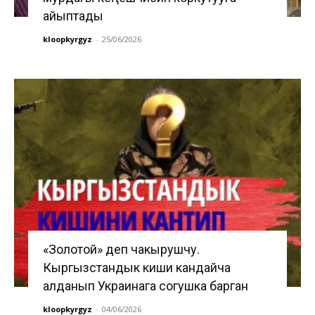
айыптады
kloopkyrgyz
-
25/06/2026
«Золотой» деп чакырушчу.
Кыргызстандык киши кандайча
алданып Украинага согушка барган
kloopkyrgyz
-
04/06/2026