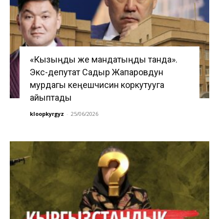
«Кызыңды же мандатыңды танда».
Экс-депутат Садыр Жапаровдун
мурдагы кеңешчисин коркутууга
айыптады
kloopkyrgyz
-
25/06/2026