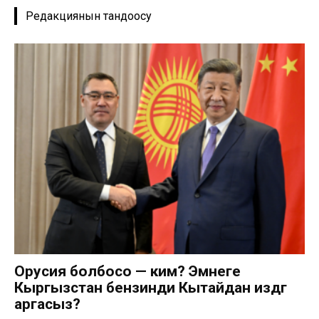
Редакциянын тандоосу
Орусия болбосо — ким? Эмнеге
Кыргызстан бензинди Кытайдан издөөгө
аргасыз?