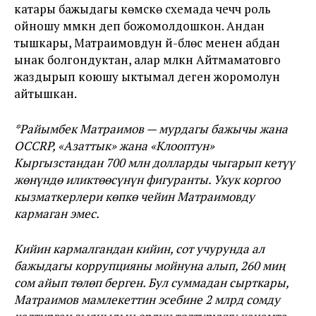
катары бажыдагы көмүскө схемада чечүүчү роль
ойношу мүмкүн деп божомолдошкон. Андан
тышкары, Матраимовдун үй-бүлөсү менен абдан
ынак болгондуктан, алар мүлкүн Айтмаматовго
жаздырып коюшу ыктымал деген жоромолун
айтышкан.
*Райымбек Матраимов — мурдагы бажычы жана
OCCRP, «Азаттык» жана «Клооптун»
Кыргызстандан 700 млн долларды чыгарып кетүү
жөнүндө иликтөөсүнүн фигуранты. Укук коргоо
кызматкерлери көпкө чейин Матраимовду
кармаган эмес.
Кийин кармалгандан кийин, сот учурунда ал
бажыдагы коррупцияны мойнуна алып, 260 миң
сом айып төлөп берген. Бул суммадан сырткары,
Матраимов мамлекеттин эсебине 2 млрд сомду