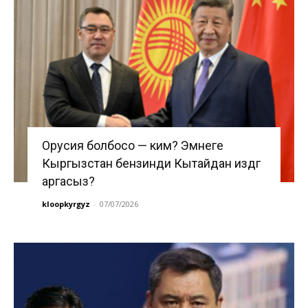
Орусия болбосо — ким? Эмнеге
Кыргызстан бензинди Кытайдан издөөгө
аргасыз?
kloopkyrgyz
-
07/07/2026