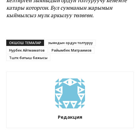
келтирген зыяныдын ордун толтуруучу кенемте
катары которгон. Бул сумманын жарымын
кыймылсыз мүлк аркылуу төлөгөн.
ОКШОШ ТЕМАЛАР
зыяндын ордун толтуруу
Нурбек Айтмаматов
Райымбек Матраимов
Түштүк-батыш бажысы
Редакция