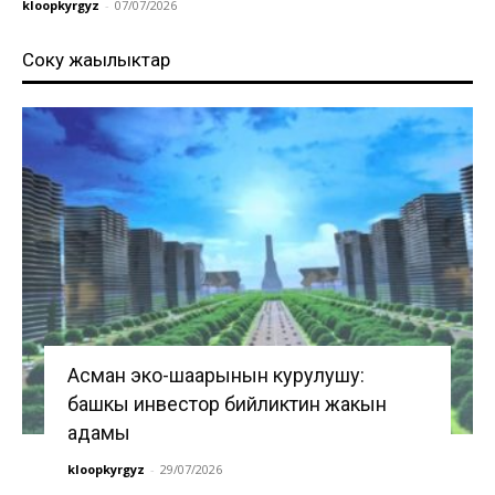
kloopkyrgyz
-
07/07/2026
Соңку жаңылыктар
Асман эко-шаарынын курулушу:
башкы инвестор бийликтин жакын
адамы
kloopkyrgyz
-
29/07/2026