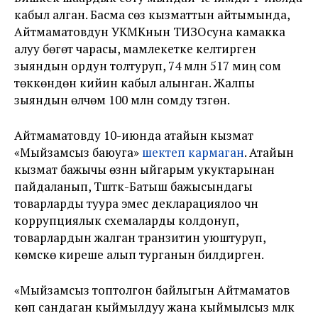
кабыл алган. Басма сөз кызматтын айтымында,
Айтмаматовдун УКМКнын ТИЗОсуна камакка
алуу бөгөт чарасы, мамлекетке келтирген
зыяндын ордун толтуруп, 74 млн 517 миң сом
төккөндөн кийин кабыл алынган. Жалпы
зыяндын өлчөмү 100 млн сомду түзгөн.
Айтмаматовду 10-июнда атайын кызмат
«Мыйзамсыз баюуга»
шектеп кармаган
. Атайын
кызмат бажычы өзүнүн ыйгарым укуктарынан
пайдаланып, Түштүк-Батыш бажысындагы
товарларды туура эмес декларациялоо үчүн
коррупциялык схемаларды колдонуп,
товарлардын жалган транзитин уюштуруп,
көмүскө киреше алып турганын билдирген.
«Мыйзамсыз топтолгон байлыгын Айтмаматов
көп сандаган кыймылдуу жана кыймылсыз мүлк