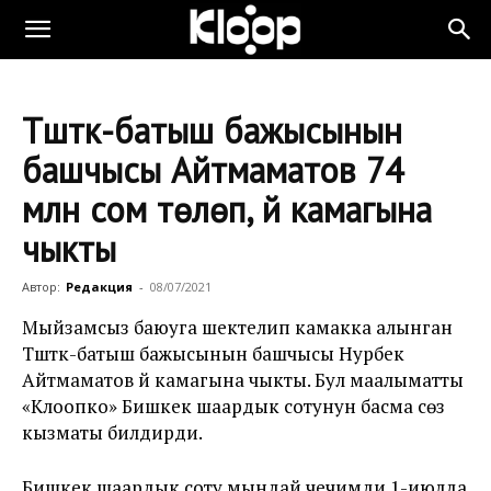
Түштүк-батыш бажысынын
башчысы Айтмаматов 74
млн сом төлөп, үй камагына
чыкты
Автор:
Редакция
-
08/07/2021
Мыйзамсыз баюуга шектелип камакка алынган
Түштүк-батыш бажысынын башчысы Нурбек
Айтмаматов үй камагына чыкты. Бул маалыматты
«Клоопко» Бишкек шаардык сотунун басма сөз
кызматы билдирди.
Бишкек шаардык соту мындай чечимди 1-июлда