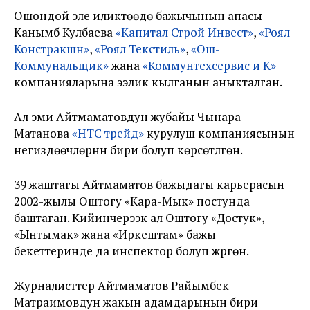
Ошондой эле иликтөөдө бажычынын апасы
Канымбү Кулбаева
«Капитал Строй Инвест»
,
«Роял
Констракшн»
,
«Роял Текстиль»
,
«Ош-
Коммунальщик»
жана
«Коммунтехсервис и К»
компанияларына ээлик кылганын аныкталган.
Ал эми Айтмаматовдун жубайы Чынара
Матанова
«НТС трейд»
курулуш компаниясынын
негиздөөчүлөрүнүн бири болуп көрсөтүлгөн.
39 жаштагы Айтмаматов бажыдагы карьерасын
2002-жылы Оштогу «Кара-Мык» постунда
баштаган. Кийинчерээк ал Оштогу «Достук»,
«Ынтымак» жана «Иркештам» бажы
бекеттеринде да инспектор болуп жүргөн.
Журналисттер Айтмаматов Райымбек
Матраимовдун жакын адамдарынын бири