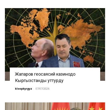
Жапаров геосаясий казинодо
Кыргызстанды уттурду
kloopkyrgyz
-
07/07/2026