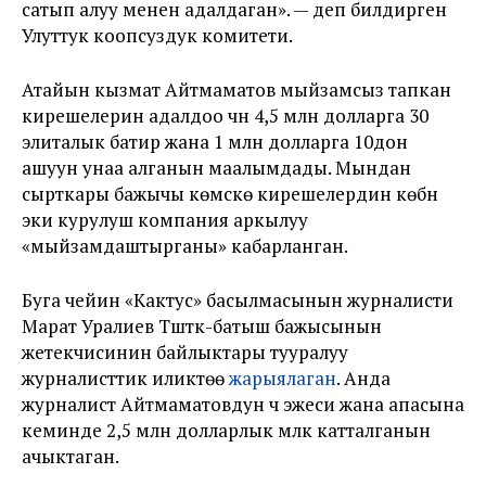
сатып алуу менен адалдаган». — деп билдирген
Улуттук коопсуздук комитети.
Атайын кызмат Айтмаматов мыйзамсыз тапкан
кирешелерин адалдоо үчүн 4,5 млн долларга 30
элиталык батир жана 1 млн долларга 10дон
ашуун унаа алганын маалымдады. Мындан
сырткары бажычы көмүскө кирешелердин көбүн
эки курулуш компания аркылуу
«мыйзамдаштырганы» кабарланган.
Буга чейин «Кактус» басылмасынын журналисти
Марат Уралиев Түштүк-батыш бажысынын
жетекчисинин байлыктары тууралуу
журналисттик иликтөө
жарыялаган
. Анда
журналист Айтмаматовдун үч эжеси жана апасына
кеминде 2,5 млн долларлык мүлк катталганын
ачыктаган.