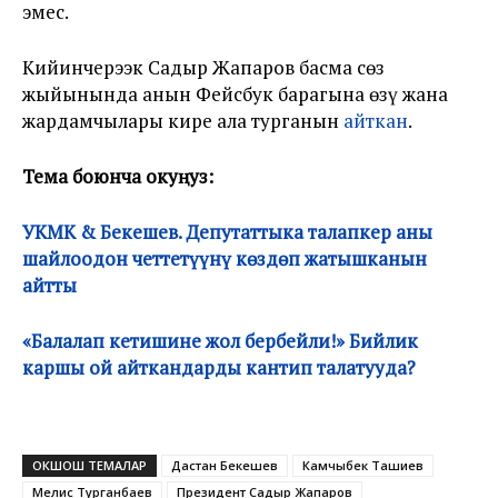
эмес.
Кийинчерээк Садыр Жапаров басма сөз
жыйынында анын Фейсбук барагына өзү жана
жардамчылары кире ала турганын
айткан
.
Тема боюнча окуңуз:
УКМК & Бекешев. Депутаттыка талапкер аны
шайлоодон четтетүүнү көздөп жатышканын
айтты
«Балалап кетишине жол бербейли!» Бийлик
каршы ой айткандарды кантип талатууда?
ОКШОШ ТЕМАЛАР
Дастан Бекешев
Камчыбек Ташиев
Мелис Турганбаев
Президент Садыр Жапаров