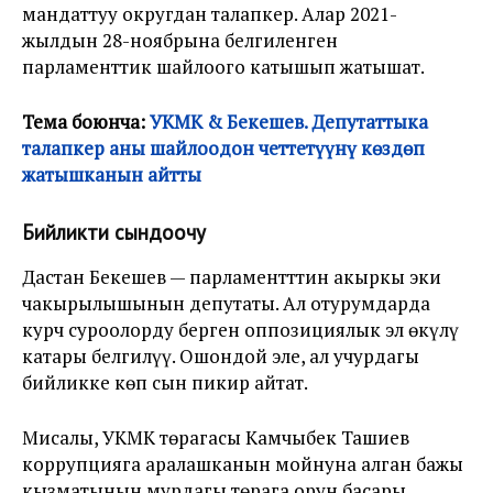
мандаттуу округдан талапкер. Алар 2021-
жылдын 28-ноябрына белгиленген
парламенттик шайлоого катышып жатышат.
Тема боюнча:
УКМК & Бекешев. Депутаттыка
талапкер аны шайлоодон четтетүүнү көздөп
жатышканын айтты
Бийликти сындоочу
Дастан Бекешев — парламентттин акыркы эки
чакырылышынын депутаты. Ал отурумдарда
курч суроолорду берген оппозициялык эл өкүлү
катары белгилүү. Ошондой эле, ал учурдагы
бийликке көп сын пикир айтат.
Мисалы, УКМК төрагасы Камчыбек Ташиев
коррупцияга аралашканын мойнуна алган бажы
кызматынын мурдагы төрага орун басары