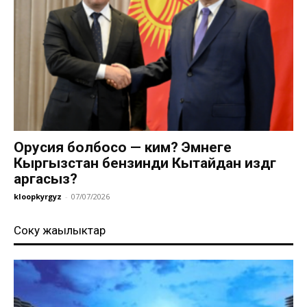
Орусия болбосо — ким? Эмнеге
Кыргызстан бензинди Кытайдан издөөгө
аргасыз?
kloopkyrgyz
-
07/07/2026
Соңку жаңылыктар