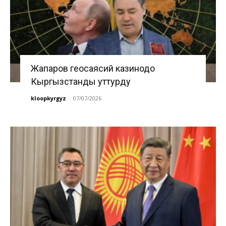
Жапаров геосаясий казинодо
Кыргызстанды уттурду
kloopkyrgyz
-
07/07/2026