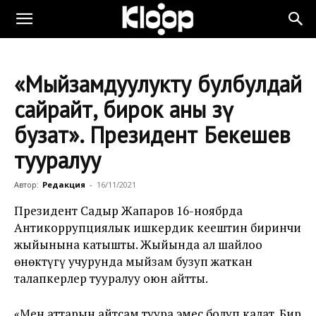
«Мыйзамдуулукту булбулдай
сайрайт, бирок аны өзү
бузат». Президент Бекешев
тууралуу
Автор:
Редакция
-
16/11/2021
Президент Садыр Жапаров 16-ноябрда
Антикоррупциялык ишкердик кеңештин биринчи
жыйынына катышты. Жыйында ал шайлоо
өнөктүгү учурунда мыйзам бузуп жаткан
талапкерлер тууралуу оюн айтты.
«Мен аттарын айтсам туура эмес болуп калат. Бир