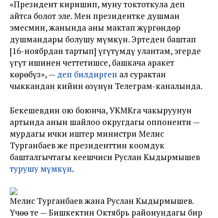
«Президент киришип, муну токтоткула деп
айтса болот эле. Мен президентке душман
эмесмин, жанында аны мактап жүргөндөр
душмандары болушу мүмкүн. Эртеңден баштап
[16-ноябрдан тартып] үгүтүмдү улантам, эгерде
үгүт ишинен четтетишсе, башкача аракет
көрөбүз», —
деп билдирген
ал сурактан
чыккандан кийин өзүнүн Телеграм-каналында.
Бекешевдин ою боюнча, УКМКга чакыруунун
артында анын шайлоо округдагы оппоненти —
мурдагы ички иштер министри Мелис
Турганбаев же президенттин коомдук
башталгычтагы кеңешчиси Руслан Кыдырмышев
турушу мүмкүн
.
Мелис Турганбаев жана Руслан Кыдырмышев.
Үчөө тең — Бишкектин Октябрь районундагы бир