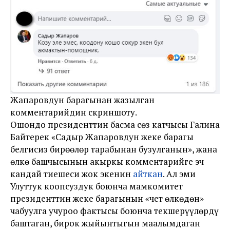
Жапаровдун барагынан жазылган
комментарийдин скриншоту.
Ошондо президенттин басма сөз катчысы Галина
Байтерек «Садыр Жапаровдун жеке барагы
белгисиз бирөөлөр тарабынан бузулганын», жана
өлкө башчысынын акыркы комментарийге эч
кандай тиешеси жок экенин
айткан
. Ал эми
Улуттук коопсуздук боюнча мамкомитет
президенттин жеке барагынын «чет өлкөдөн»
чабуулга учуроо фактысы боюнча текшерүүлөрдү
баштаган, бирок жыйынтыгын маалымдаган