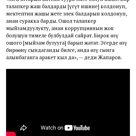
талапкер жаш балдарды [үгүт ишине] колдонуп,
мектептин жашы жете элек балдарын колдонуп,
анан суракка барды. Ошол талапкер
мыйзамдуулукту, анан коррупциянын жок
болушун тимеле булбулдай сайрат. Бирок өзү
ошого [мыйзам бузууга] барып жатат. Эгерде өзүң
бирөөнү сындаганды билсең, анда өзүң сынга
алынбаганга аракет кыл да», — деди Жапаров.