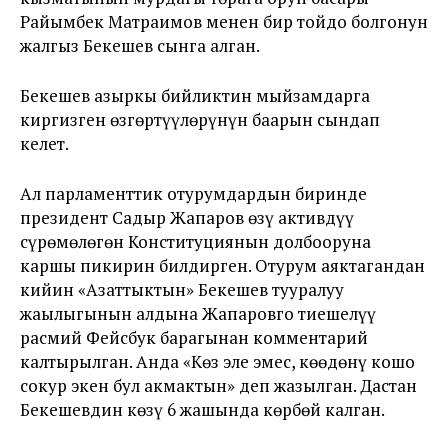
Райымбек Матраимов менен бир тойдо болгонун
жалгыз Бекешев сынга алган.
Бекешев азыркы бийликтин мыйзамдарга
киргизген өзгөртүүлөрүнүн баарын сындап
келет.
Ал парламенттик отурумдардын биринде
президент Садыр Жапаров өзү активдүү
сүрөмөлөгөн Конституциянын долбооруна
каршы пикирин билдирген. Отурум аяктагандан
кийин «Азаттыктын» Бекешев тууралуу
жаңылыгынын алдына Жапаровго тиешелүү
расмий Фейсбук барагынан комментарий
калтырылган. Анда «Көз эле эмес, көөдөнү кошо
сокур экен бул акмактын» деп жазылган. Дастан
Бекешевдин көзү 6 жашында көрбөй калган.