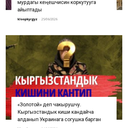
мурдагы кеңешчисин коркутууга
айыптады
kloopkyrgyz
-
25/06/2026
«Золотой» деп чакырушчу.
Кыргызстандык киши кандайча
алданып Украинага согушка барган