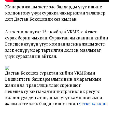
Жапаров жашы жете эле балдарды үгүт ишине
колдонгону үчүн суракка чакырылган талапкер
деп Дастан Бекешевди сөз кылган.
Анткени депутат 15-ноябрда УКМКга 4 саат
сурак берип чыккан. Сурактан чыккандан кийин
Бекешев өзүнүн үгүт компаниясына жашы жете
элек өспүрүмдөр тартылган делген маалымат
үчүн суралганын айткан.
Дастан Бекешев сурактан кийин УКМКнын
Бишкектеги башкармалыгынын имаратынын
жанында. Трансляциядан скриншот
Бекешев суракты «административдик ресурс
колдонуу» деп атап, анын үгүт кампаниясына
жашы жете элек балдар иштегенин
четке каккан
.