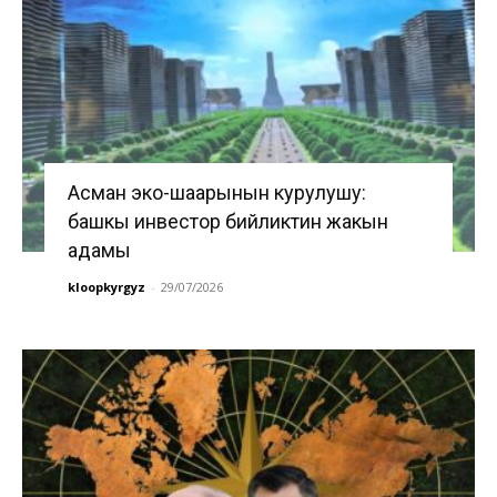
Асман эко-шаарынын курулушу:
башкы инвестор бийликтин жакын
адамы
kloopkyrgyz
-
29/07/2026