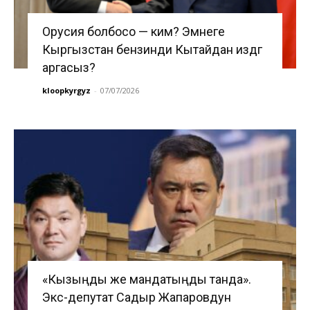
Орусия болбосо — ким? Эмнеге
Кыргызстан бензинди Кытайдан издөөгө
аргасыз?
kloopkyrgyz
-
07/07/2026
«Кызыңды же мандатыңды танда».
Экс-депутат Садыр Жапаровдун