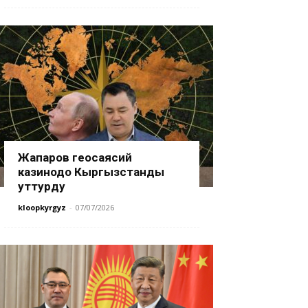
Жапаров геосаясий
казинодо Кыргызстанды
уттурду
kloopkyrgyz
-
07/07/2026