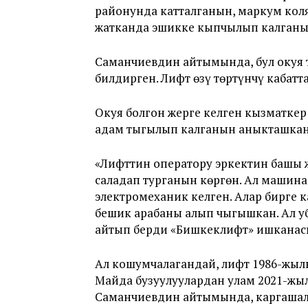
районунда катталганын, маркум кол
жатканда эшикке кыпчылып калганы
Саманчиевдин айтымында, бул окуя 
билдирген. Лифт өзү төртүнчү кабатт
Окуя болгон жерге келген кызматкер
адам тыгылып калганын аныкташкан
«Лифттин оператору эркектин башы ж
салаңдап турганын көргөн. Ал машина
электромеханик келген. Алар бирге 
бешик арабаны алып чыгышкан. Ал у
айтып берди «Бишкеклифт» ишканас
Ал кошумчалагандай, лифт 1986-жылы 
Майда бузуулуулардан улам 2021-жыл
Саманчиевдин айтымында, каргашалу