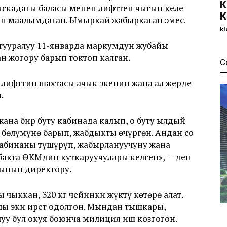
К
яскадагы баласы менен лифттен чыгып келе
К
н маалымдаган. Ымыркай жабыркаган эмес.
kl
тууралуу 11-январда маркумдун жубайы
ан жогору барып токтоп калган.
С
 лифттин шахтасы ачык экенин жана ал жерде
.
ана бир буту кабинада калып, оң буту ылдый
 бөлүмүнө барып, жабдыкты өчүргөн. Андан соң
кабинаны түшүрүп, жабырлануучуну жана
бакта ӨКМдин куткаруучулары келген», — деп
ынын директору.
чыккан, 320 кг чейинки жүктү көтөрө алат.
ы эки ирет оңдолгон. Мындан тышкары,
у бул окуя боюнча милиция иш козгогон.