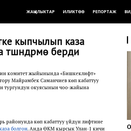
ЖАҢЫЛЫКТАР
ИЛИКТӨӨ
РЕПОРТАЖ
ВИ
ке кыпчылып каза
 түшүндүрмө берди
нин комитет жыйынында «Бишкеклифт»
ру Майрамбек Саманчиев көп кабаттуу
он тургундун окуясынын чоо-жайына
ь районунда көп кабаттуу үйдүн лифтине
О
каза болгон
. Анда ӨКМ кырсык Улан-1 кичи