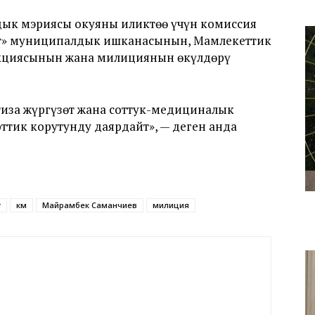
дык мэриясы окуяны иликтөө үчүн комиссия
т» муниципалдык ишканасынын, Мамлекеттик
екциясынын жана милициянын өкүлдөрү
тиза жүргүзөт жана соттук-медициналык
рттик корутунду даярдайт», — деген анда
т
км
Майрамбек Саманчиев
милиция