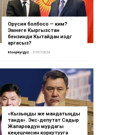
Орусия болбосо — ким?
Эмнеге Кыргызстан
бензинди Кытайдан издөөгө
аргасыз?
kloopkyrgyz
-
07/07/2026
«Кызыңды же мандатыңды
танда». Экс-депутат Садыр
Жапаровдун мурдагы
кеңешчисин коркутууга