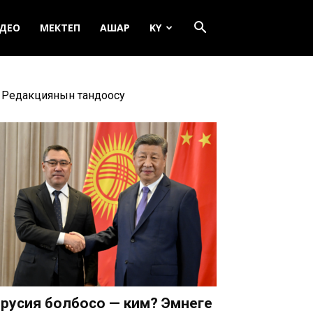
ДЕО
МЕКТЕП
АШАР
KY
Редакциянын тандоосу
русия болбосо — ким? Эмнеге