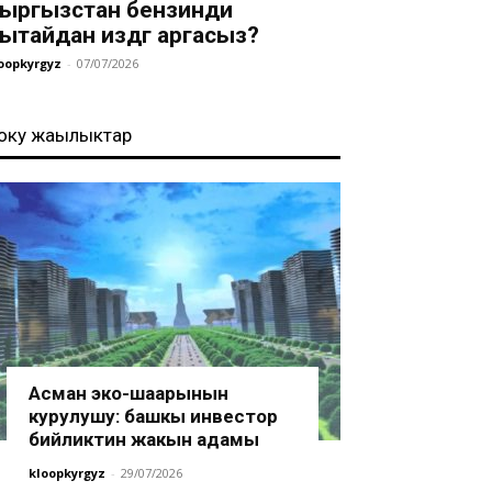
ыргызстан бензинди
ытайдан издөөгө аргасыз?
oopkyrgyz
-
07/07/2026
оңку жаңылыктар
Асман эко-шаарынын
курулушу: башкы инвестор
бийликтин жакын адамы
kloopkyrgyz
-
29/07/2026