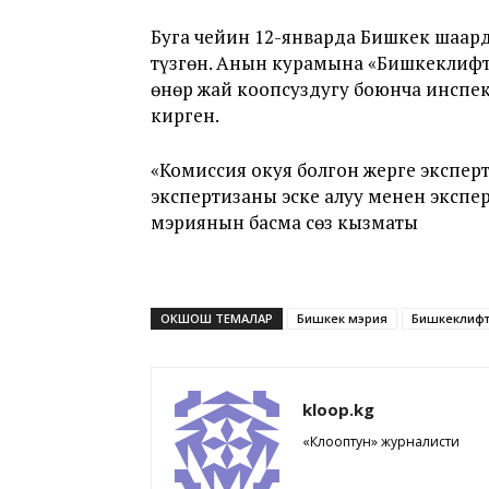
Буга чейин 12-январда Бишкек шаар
түзгөн. Анын курамына «Бишкеклиф
өнөр жай коопсуздугу боюнча инсп
кирген.
«Комиссия окуя болгон жерге экспер
экспертизаны эске алуу менен экспе
мэриянын басма сөз кызматы
ОКШОШ ТЕМАЛАР
Бишкек мэрия
Бишкеклиф
kloop.kg
«Клооптун» журналисти