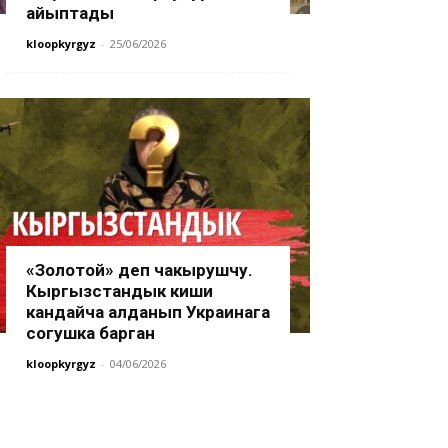
айыптады
kloopkyrgyz
-
25/06/2026
«Золотой» деп чакырушчу.
Кыргызстандык киши
кандайча алданып Украинага
согушка барган
kloopkyrgyz
-
04/06/2026