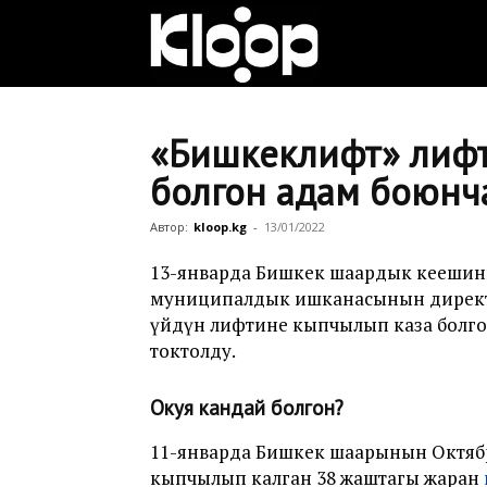
Клооп
кыргызча
«Бишкеклифт» лифт
болгон адам боюнча
|
Автор:
kloop.kg
-
13/01/2022
13-январда Бишкек шаардык кеңеши
муниципалдык ишканасынын директо
Кыргызстан
үйдүн лифтине кыпчылып каза болг
токтолду.
жаңылыктары
Окуя кандай болгон?
11-январда Бишкек шаарынын Октябр
кыпчылып калган 38 жаштагы жаран